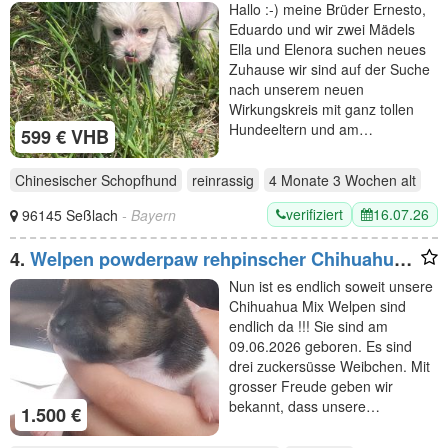
(Chinese Crested) suchen ihr Traumzuhause
Hallo :-) meine Brüder Ernesto,
mit blauen Augen
Eduardo und wir zwei Mädels
Ella und Elenora suchen neues
Zuhause wir sind auf der Suche
nach unserem neuen
Wirkungskreis mit ganz tollen
Hundeeltern und am…
599 € VHB
Chinesischer Schopfhund
reinrassig
4 Monate 3 Wochen
alt
verifiziert
16.07.26
96145 Seßlach
- Bayern
4.
Welpen powderpaw rehpinscher Chihuahua
Mix
Nun ist es endlich soweit unsere
Chihuahua Mix Welpen sind
endlich da !!! Sie sind am
09.06.2026 geboren. Es sind
drei zuckersüsse Weibchen. Mit
grosser Freude geben wir
bekannt, dass unsere…
1.500 €