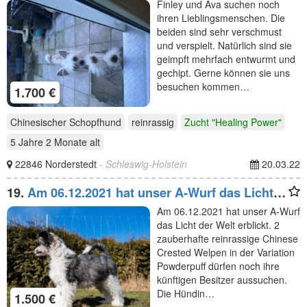
Finley und Ava suchen noch
ihren Lieblingsmenschen. Die
beiden sind sehr verschmust
und verspielt. Natürlich sind sie
geimpft mehrfach entwurmt und
gechipt. Gerne können sie uns
besuchen kommen…
1.700 €
Chinesischer Schopfhund
reinrassig
Zucht "Healing Power"
5 Jahre 2 Monate
alt
22846 Norderstedt
- Schleswig-Holstein
20.03.22
19.
Am 06.12.2021 hat unser A-Wurf das Licht
der Welt
Am 06.12.2021 hat unser A-Wurf
das Licht der Welt erblickt. 2
zauberhafte reinrassige Chinese
Crested Welpen in der Variation
Powderpuff dürfen noch ihre
künftigen Besitzer aussuchen.
Die Hündin…
1.500 €