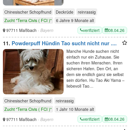
Chinesischer Schopfhund
Deckrüde
reinrassig
Zucht "Terra Civis ( FCI )"
6 Jahre 9 Monate
alt
verifiziert
08.04.26
97711 Maßbach
- Bayern
11.
Powderpuff Hündin Tao sucht nicht nur ....
Manche Hunde suchen nicht
einfach nur ein Zuhause. Sie
suchen ihren Menschen. Ihren
sicheren Hafen. Den Ort, an
dem sie endlich ganz sie selbst
sein dürfen. Hu Tao Aki Yama –
liebevoll Tao…
Chinesischer Schopfhund
reinrassig
Zucht "Terra Civis ( FCI )"
1 Jahr 10 Monate
alt
verifiziert
08.04.26
97711 Maßbach
- Bayern