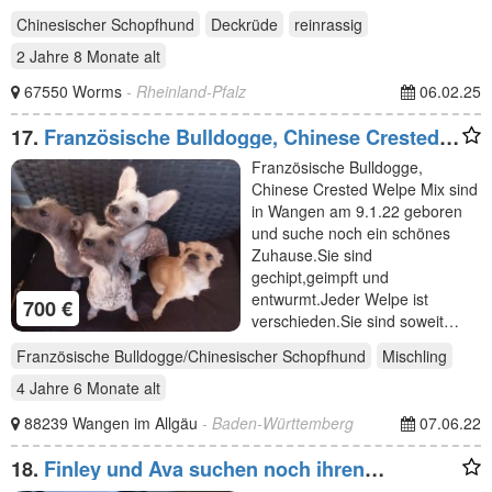
Chinesischer Schopfhund
Deckrüde
reinrassig
2 Jahre 8 Monate
alt
67550 Worms
- Rheinland-Pfalz
06.02.25
17.
Französische Bulldogge, Chinese Crested
Welpe Mix sind
Französische Bulldogge,
Chinese Crested Welpe Mix sind
in Wangen am 9.1.22 geboren
und suche noch ein schönes
Zuhause.Sie sind
gechipt,geimpft und
entwurmt.Jeder Welpe ist
700 €
verschieden.Sie sind soweit…
Französische Bulldogge/Chinesischer Schopfhund
Mischling
4 Jahre 6 Monate
alt
88239 Wangen im Allgäu
- Baden-Württemberg
07.06.22
18.
Finley und Ava suchen noch ihren
Lieblingsmenschen. Die