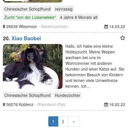
Chinesischer Schopfhund
reinrassig
Zucht "von der Luisenwieke"
4 Jahre 8 Monate
alt
26639 Wiesmoor
- Niedersachsen
14.03.22
20.
Xiao Baobel
Hallo, ich habe eine kleine
Hobbyzucht. Meine Welpen
wachsen bei uns im
Wohnzimmer mit anderen
Hunden und einer Katze auf. Sie
bekommen Besuch von Kindern
und lernen viele Umweltreize
kennen. Ich…
Chinesischer Schopfhund
Hundezüchter
56076 Koblenz
- Rheinland-Pfalz
16.02.22
1
2
»