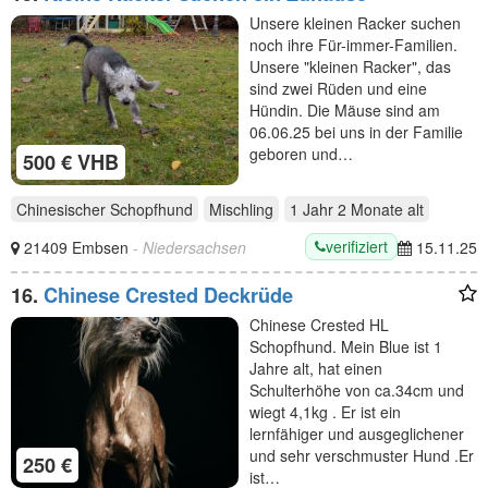
Unsere kleinen Racker suchen
noch ihre Für-immer-Familien.
Unsere "kleinen Racker", das
sind zwei Rüden und eine
Hündin. Die Mäuse sind am
06.06.25 bei uns in der Familie
geboren und…
500 € VHB
Chinesischer Schopfhund
Mischling
1 Jahr 2 Monate
alt
verifiziert
21409 Embsen
- Niedersachsen
15.11.25
16.
Chinese Crested Deckrüde
Chinese Crested HL
Schopfhund. Mein Blue ist 1
Jahre alt, hat einen
Schulterhöhe von ca.34cm und
wiegt 4,1kg . Er ist ein
lernfähiger und ausgeglichener
und sehr verschmuster Hund .Er
250 €
ist…