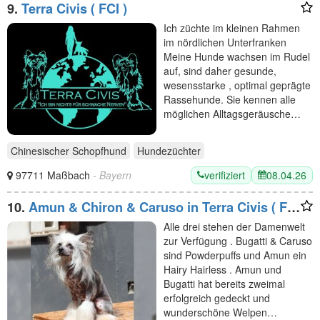
9.
Terra Civis ( FCI )
Ich züchte im kleinen Rahmen
im nördlichen Unterfranken
Meine Hunde wachsen im Rudel
auf, sind daher gesunde,
wesensstarke , optimal geprägte
Rassehunde. Sie kennen alle
möglichen Alltagsgeräusche…
Chinesischer Schopfhund
Hundezüchter
verifiziert
08.04.26
97711 Maßbach
- Bayern
10.
Amun & Chiron & Caruso in Terra Civis ( FCI
- VDH only )
Alle drei stehen der Damenwelt
zur Verfügung . Bugatti & Caruso
sind Powderpuffs und Amun ein
Hairy Hairless . Amun und
Bugatti hat bereits zweimal
erfolgreich gedeckt und
wunderschöne Welpen…