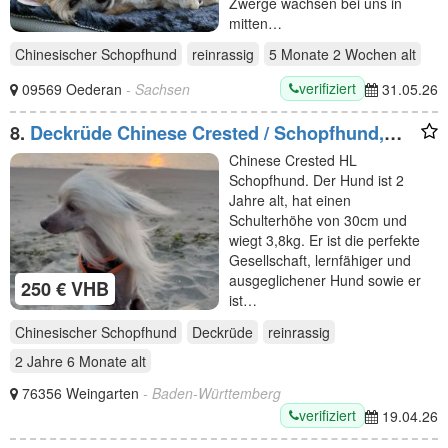
Zwerge wachsen bei uns in
mitten…
Chinesischer Schopfhund
reinrassig
5 Monate 2 Wochen
alt
verifiziert
09569 Oederan
- Sachsen
31.05.26
8.
Deckrüde Chinese Crested / Schopfhund,
reinrassig, hairless.
Chinese Crested HL
Schopfhund. Der Hund ist 2
Jahre alt, hat einen
Schulterhöhe von 30cm und
wiegt 3,8kg. Er ist die perfekte
Gesellschaft, lernfähiger und
ausgeglichener Hund sowie er
250 € VHB
ist…
Chinesischer Schopfhund
Deckrüde
reinrassig
2 Jahre 6 Monate
alt
76356 Weingarten
- Baden-Württemberg
verifiziert
19.04.26