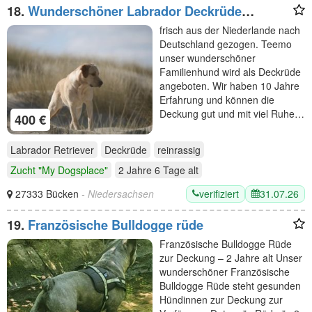
18.
Wunderschöner Labrador Deckrüde
bewiesen und getestet
frisch aus der Niederlande nach
Deutschland gezogen. Teemo
unser wunderschöner
Familienhund wird als Deckrüde
angeboten. Wir haben 10 Jahre
Erfahrung und können die
Deckung gut und mit viel Ruhe…
400 €
Labrador Retriever
Deckrüde
reinrassig
Zucht "My Dogsplace"
2 Jahre 6 Tage
alt
verifiziert
31.07.26
27333 Bücken
- Niedersachsen
19.
Französische Bulldogge rüde
Französische Bulldogge Rüde
zur Deckung – 2 Jahre alt Unser
wunderschöner Französische
Bulldogge Rüde steht gesunden
Hündinnen zur Deckung zur