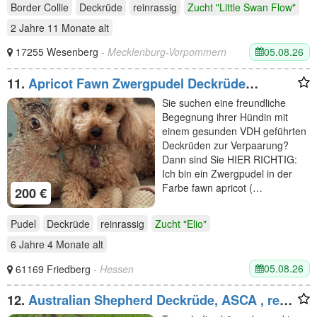
Border Collie
Deckrüde
reinrassig
Zucht "Little Swan Flow"
2 Jahre 11 Monate
alt
05.08.26
17255 Wesenberg
- Mecklenburg-Vorpommern
11.
Apricot Fawn Zwergpudel Deckrüde
Erfahren Ahnentafel Gentest Patella frei
Sie suchen eine freundliche
Zuchttauglich KeinVerkauf!
Begegnung ihrer Hündin mit
einem gesunden VDH geführten
Deckrüden zur Verpaarung?
Dann sind Sie HIER RICHTIG:
Ich bin ein Zwergpudel in der
Farbe fawn apricot (…
200 €
Pudel
Deckrüde
reinrassig
Zucht "Elio"
6 Jahre 4 Monate
alt
05.08.26
61169 Friedberg
- Hessen
12.
Australian Shepherd Deckrüde, ASCA , red
tri, FREI von Gendefekten (kein Verkauf)