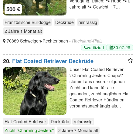
Verfügung. Daten: 🐾 Rüde 🐾 2
Jahre alt 🐾 Gewicht: 17…
500 €
Französische Bulldogge
Deckrüde
reinrassig
2 Jahre 1 Monat
alt
76889 Schweigen-Rechtenbach
- Rheinland-Pfalz
verifiziert
30.07.26
20.
Flat Coated Retriever Deckrüde
Unser Flat Coated Retriever
\"Charming Jesters Chapo\"
stammt aus unserer eigenen
Zucht und kann für alle
gesunden, zuchttauglichen Flat
Coated Retriever Hündinnen
verbandsunabhängig als…
Flat-Coated Retriever
Deckrüde
reinrassig
Zucht "Charming Jesters"
2 Jahre 7 Monate
alt