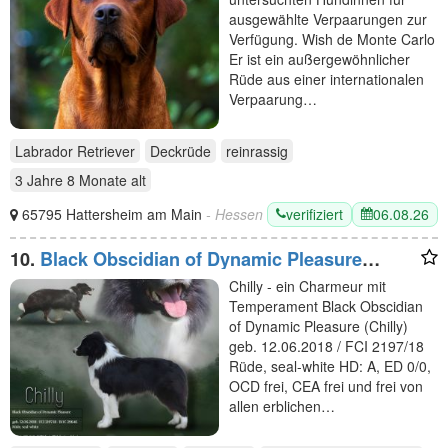
ausgewählte Verpaarungen zur
Verfügung. Wish de Monte Carlo
Er ist ein außergewöhnlicher
Rüde aus einer internationalen
Verpaarung…
Labrador Retriever
Deckrüde
reinrassig
3 Jahre 8 Monate
alt
verifiziert
06.08.26
65795 Hattersheim am Main
- Hessen
10.
Black Obscidian of Dynamic Pleasure
(Chilly)
Chilly - ein Charmeur mit
Temperament Black Obscidian
of Dynamic Pleasure (Chilly)
geb. 12.06.2018 / FCI 2197/18
Rüde, seal-white HD: A, ED 0/0,
OCD frei, CEA frei und frei von
allen erblichen…