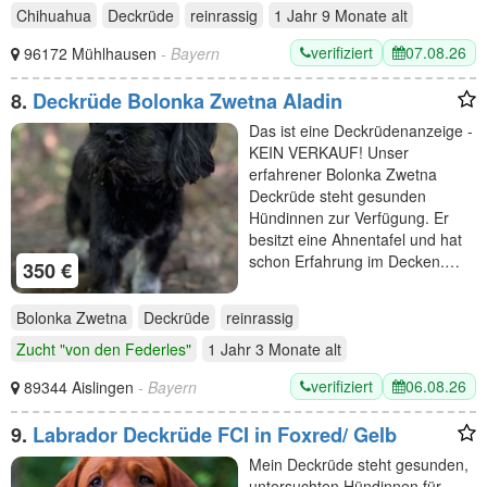
Chihuahua
Deckrüde
reinrassig
1 Jahr 9 Monate
alt
verifiziert
07.08.26
96172 Mühlhausen
- Bayern
8.
Deckrüde Bolonka Zwetna Aladin
Das ist eine Deckrüdenanzeige -
KEIN VERKAUF! Unser
erfahrener Bolonka Zwetna
Deckrüde steht gesunden
Hündinnen zur Verfügung. Er
besitzt eine Ahnentafel und hat
schon Erfahrung im Decken.…
350 €
Bolonka Zwetna
Deckrüde
reinrassig
Zucht "von den Federles"
1 Jahr 3 Monate
alt
verifiziert
06.08.26
89344 Aislingen
- Bayern
9.
Labrador Deckrüde FCI in Foxred/ Gelb
Mein Deckrüde steht gesunden,
untersuchten Hündinnen für