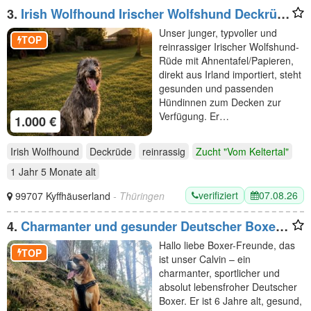
3.
Irish Wolfhound Irischer Wolfshund Deckrüde
Irland Import
Unser junger, typvoller und
TOP
reinrassiger Irischer Wolfshund-
Rüde mit Ahnentafel/Papieren,
direkt aus Irland importiert, steht
gesunden und passenden
Hündinnen zum Decken zur
Verfügung. Er…
1.000 €
Irish Wolfhound
Deckrüde
reinrassig
Zucht "Vom Keltertal"
1 Jahr 5 Monate
alt
verifiziert
07.08.26
99707 Kyffhäuserland
- Thüringen
4.
Charmanter und gesunder Deutscher Boxer
Deckrüde sucht passende Boxer-Hündin
Hallo liebe Boxer-Freunde, das
TOP
ist unser Calvin – ein
charmanter, sportlicher und
absolut lebensfroher Deutscher
Boxer. Er ist 6 Jahre alt, gesund,