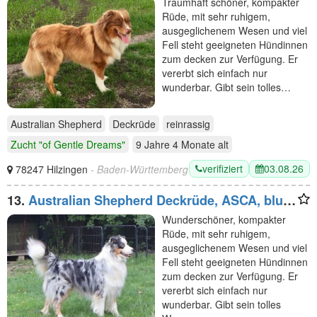
Traumhaft schöner, kompakter
Rüde, mit sehr ruhigem,
ausgeglichenem Wesen und viel
Fell steht geeigneten Hündinnen
zum decken zur Verfügung. Er
vererbt sich einfach nur
wunderbar. Gibt sein tolles…
Australian Shepherd
Deckrüde
reinrassig
Zucht "of Gentle Dreams"
9 Jahre 4 Monate
alt
verifiziert
03.08.26
78247 Hilzingen
- Baden-Württemberg
13.
Australian Shepherd Deckrüde, ASCA, blue
merle, frei von Gendefekten
Wunderschöner, kompakter
Rüde, mit sehr ruhigem,
ausgeglichenem Wesen und viel
Fell steht geeigneten Hündinnen
zum decken zur Verfügung. Er
vererbt sich einfach nur
wunderbar. Gibt sein tolles