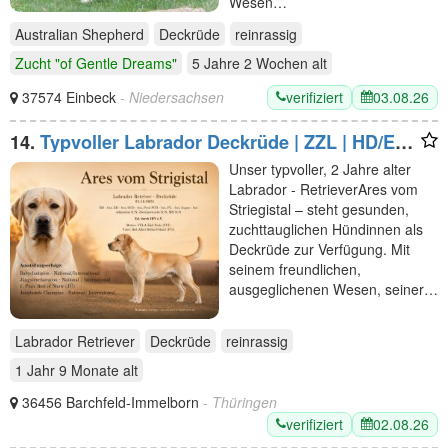
Wesen…
Australian Shepherd
Deckrüde
reinrassig
Zucht "of Gentle Dreams"
5 Jahre 2 Wochen
alt
verifiziert
03.08.26
37574 Einbeck
- Niedersachsen
14.
Typvoller Labrador Deckrüde | ZZL | HD/ED-
frei | Champion
Unser typvoller, 2 Jahre alter
Labrador - RetrieverAres vom
Striegistal – steht gesunden,
zuchttauglichen Hündinnen als
Deckrüde zur Verfügung. Mit
seinem freundlichen,
ausgeglichenen Wesen, seiner…
Labrador Retriever
Deckrüde
reinrassig
1 Jahr 9 Monate
alt
36456 Barchfeld-Immelborn
- Thüringen
verifiziert
02.08.26