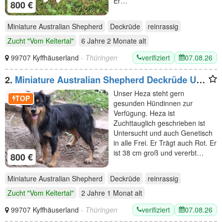
Er…
800 €
Miniature Australian Shepherd
Deckrüde
reinrassig
Zucht "Vom Keltertal"
6 Jahre 2 Monate
alt
verifiziert
07.08.26
99707 Kyffhäuserland
- Thüringen
2.
Miniature Australian Shepherd Deckrüde USA
Import
Unser Heza steht gern
TOP
gesunden Hündinnen zur
Verfügung. Heza ist
Zuchttauglich geschrieben ist
Untersucht und auch Genetisch
in alle Frei. Er Trägt auch Rot. Er
ist 38 cm groß und vererbt…
800 €
Miniature Australian Shepherd
Deckrüde
reinrassig
Zucht "Vom Keltertal"
2 Jahre 1 Monat
alt
verifiziert
07.08.26
99707 Kyffhäuserland
- Thüringen