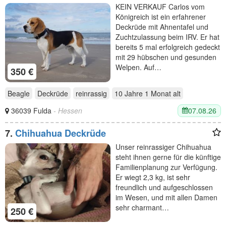
KEIN VERKAUF Carlos vom
Königreich ist ein erfahrener
Deckrüde mit Ahnentafel und
Zuchtzulassung beim IRV. Er hat
bereits 5 mal erfolgreich gedeckt
mit 29 hübschen und gesunden
Welpen. Auf…
350 €
Beagle
Deckrüde
reinrassig
10 Jahre 1 Monat
alt
07.08.26
36039 Fulda
- Hessen
7.
Chihuahua Deckrüde
Unser reinrassiger Chihuahua
steht ihnen gerne für die künftige
Familienplanung zur Verfügung.
Er wiegt 2,3 kg, ist sehr
freundlich und aufgeschlossen
im Wesen, und mit allen Damen
sehr charmant…
250 €