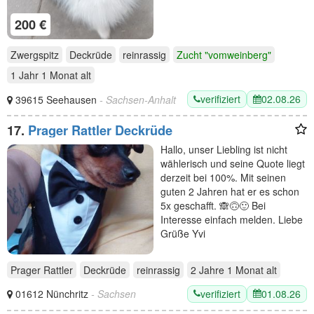
200 €
Zwergspitz
Deckrüde
reinrassig
Zucht "vomweinberg"
1 Jahr 1 Monat
alt
verifiziert
02.08.26
39615 Seehausen
- Sachsen-Anhalt
17.
Prager Rattler Deckrüde
Hallo, unser Liebling ist nicht
wählerisch und seine Quote liegt
derzeit bei 100%. Mit seinen
guten 2 Jahren hat er es schon
5x geschafft. 🙈🙃🙂 Bei
Interesse einfach melden. Liebe
Grüße Yvi
Prager Rattler
Deckrüde
reinrassig
2 Jahre 1 Monat
alt
verifiziert
01.08.26
01612 Nünchritz
- Sachsen