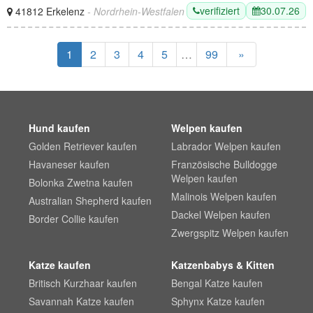
verifiziert
30.07.26
41812 Erkelenz
- Nordrhein-Westfalen
1
2
3
4
5
…
99
»
Hund kaufen
Welpen kaufen
Golden Retriever kaufen
Labrador Welpen kaufen
Havaneser kaufen
Französische Bulldogge
Welpen kaufen
Bolonka Zwetna kaufen
Malinois Welpen kaufen
Australian Shepherd kaufen
Dackel Welpen kaufen
Border Collie kaufen
Zwergspitz Welpen kaufen
Katze kaufen
Katzenbabys & Kitten
Britisch Kurzhaar kaufen
Bengal Katze kaufen
Savannah Katze kaufen
Sphynx Katze kaufen