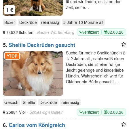
fit und wir finden, es ist an der
Zeit, seine…
1 €
Boxer
Deckrüde
reinrassig
5 Jahre 10 Monate
alt
verifiziert
02.08.26
74532 Ilshofen
- Baden-Württemberg
5.
Sheltie Deckrüden gesucht
Suche für meine Sheltiehündin 2
TOP
1/ 2 Jahre alt , sable weiß einen
Deckrüden, sie ist eine ruhige
,leicht gelehrige und kinderliebe
Hündin. Wahrscheinlich wird für
Oktober ein Rüde gesucht.…
Gesuch
Sheltie
Deckrüde
reinrassig
verifiziert
02.08.26
25884 Viöl
- Schleswig-Holstein
6.
Carlos vom Königreich