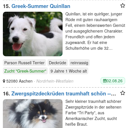
15.
Greek-Summer Quinllan
Quinllan, ist ein quirliger, junger
Rüde mit guten rauhaarigem
Fell, einem liebenswerten Gemüt
und ausgeglichenem Charakter.
Freundlich und offen jedem
zugewandt. Er hat eine
Schulterhöhe um die 32…
Parson Russell Terrier
Deckrüde
reinrassig
Zucht "Greek-Summer"
9 Jahre 1 Woche
alt
02.08.26
52080 Aachen
- Nordrhein-Westfalen
16.
Zwergspitzdeckrüden traumhaft schön --
kein Verkauf ---
Sehr kleiner traumhaft schöner
Zwergspitzrüde in der seltenen
Farbe "Tri Party", aus
Amerikanischer Zucht, sucht
heiße Braut.