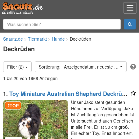
Snautz.de
Tiermarkt
Hunde
Deckrüden
Deckrüden
Filter (2)
Anzeigendatum, neueste oben
1 bis 20 von 1968 Anzeigen
1.
Toy Miniature Australian Shepherd Deckrüde
Import
Unser Jako steht gesunden
TOP
Hündinnen zur Verfügung. Jako
ist Zuchttauglich geschrieben ist
Untersucht und auch Genetisch
in alle Frei. Er ist 30 cm groß.
Ein echter Toy. Er ist Importiert.