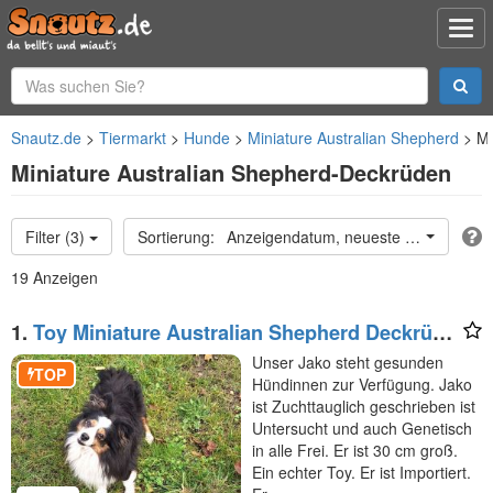
Snautz.de
Tiermarkt
Hunde
Miniature Australian Shepherd
Mi
Miniature Australian Shepherd-Deckrüden
Filter (3)
Anzeigendatum, neueste oben
19 Anzeigen
1.
Toy Miniature Australian Shepherd Deckrüde
Import
Unser Jako steht gesunden
TOP
Hündinnen zur Verfügung. Jako
ist Zuchttauglich geschrieben ist
Untersucht und auch Genetisch
in alle Frei. Er ist 30 cm groß.
Ein echter Toy. Er ist Importiert.