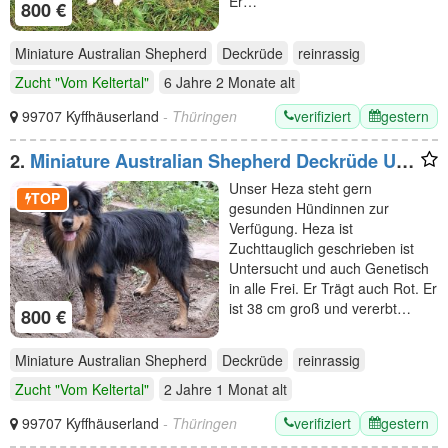
Er…
800 €
Miniature Australian Shepherd
Deckrüde
reinrassig
Zucht "Vom Keltertal"
6 Jahre 2 Monate
alt
verifiziert
gestern
99707 Kyffhäuserland
- Thüringen
2.
Miniature Australian Shepherd Deckrüde USA
Import
Unser Heza steht gern
TOP
gesunden Hündinnen zur
Verfügung. Heza ist
Zuchttauglich geschrieben ist
Untersucht und auch Genetisch
in alle Frei. Er Trägt auch Rot. Er
ist 38 cm groß und vererbt…
800 €
Miniature Australian Shepherd
Deckrüde
reinrassig
Zucht "Vom Keltertal"
2 Jahre 1 Monat
alt
verifiziert
gestern
99707 Kyffhäuserland
- Thüringen