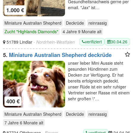
Gesundheitsnachweis gerne per
email. "Jax" ist…
1.000 €
Miniature Australian Shepherd
Deckrüde
reinrassig
Zucht "Highlands Diamonds"
4 Jahre 9 Monate
alt
verifiziert
30.04.26
51789 Lindlar
- Nordrhein-Westfalen
5.
Miniature Australian Shepherd deckrüde
unser lieber Mini Aussie steht
gesunden Hündinnen zum
Decken zur Verfügung. Er hat
bereits erfolgreich gedeckt.
unser Rüde ist ein sehr ruhiger
Vertreter seiner Rasse mit einem
sehr großen \"…
400 €
Miniature Australian Shepherd
Deckrüde
reinrassig
7 Jahre 6 Monate
alt
verifiziert
87724 Ottobeuren
- Bayern
24.04.26