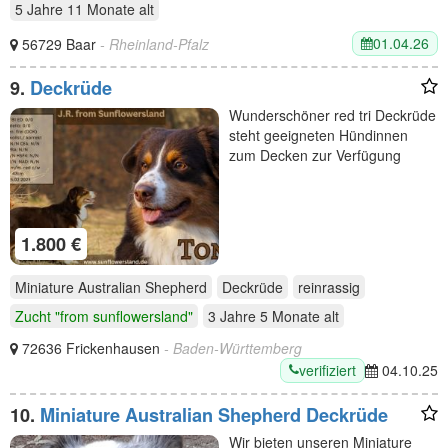
5 Jahre 11 Monate
alt
01.04.26
56729 Baar
- Rheinland-Pfalz
9.
Deckrüde
Wunderschöner red tri Deckrüde
steht geeigneten Hündinnen
zum Decken zur Verfügung
1.800 €
Miniature Australian Shepherd
Deckrüde
reinrassig
Zucht "from sunflowersland"
3 Jahre 5 Monate
alt
72636 Frickenhausen
- Baden-Württemberg
verifiziert
04.10.25
10.
Miniature Australian Shepherd Deckrüde
Wir bieten unseren Miniature