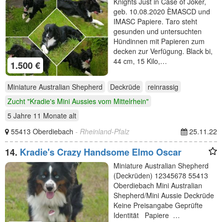
Knights Just in Case of Joker,
geb. 10.08.2020 ÈMASCD und
IMASC Papiere. Taro steht
gesunden und untersuchten
Hündinnen mit Papieren zum
decken zur Verfügung. Black bi,
44 cm, 15 Kilo,…
1.500 €
Miniature Australian Shepherd
Deckrüde
reinrassig
Zucht "Kradie's Mini Aussies vom Mittelrhein"
5 Jahre 11 Monate
alt
55413 Oberdiebach
- Rheinland-Pfalz
25.11.22
14.
Kradie's Crazy Handsome Elmo Oscar
Miniature Australian Shepherd
(Deckrüden) 12345678 55413
Oberdiebach Mini Australian
Shepherd/Mini Aussie Deckrüde
Keine Preisangabe Geprüfte
Identität Papiere …