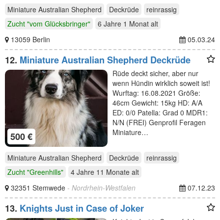
Miniature Australian Shepherd
Deckrüde
reinrassig
Zucht "vom Glücksbringer"
6 Jahre 1 Monat
alt
13059 Berlin
05.03.24
12.
Miniature Australian Shepherd Deckrüde
Rüde deckt sicher, aber nur
wenn Hündin wirklich soweit ist!
Wurftag: 16.08.2021 Größe:
46cm Gewicht: 15kg HD: A/A
ED: 0/0 Patella: Grad 0 MDR1:
N/N (FREI) Genprofil Feragen
Miniature…
500 €
Miniature Australian Shepherd
Deckrüde
reinrassig
Zucht "Greenhills"
4 Jahre 11 Monate
alt
32351 Stemwede
- Nordrhein-Westfalen
07.12.23
13.
Knights Just in Case of Joker