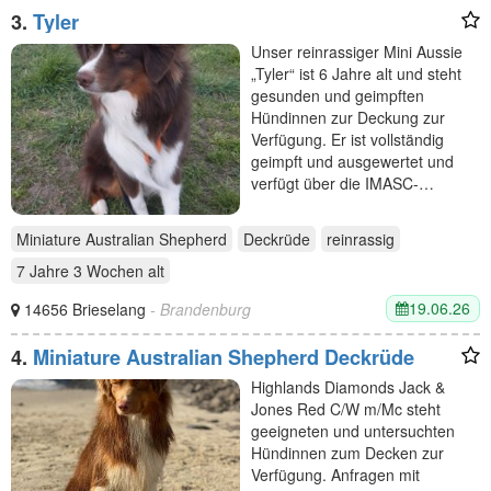
3.
Tyler
Unser reinrassiger Mini Aussie
„Tyler“ ist 6 Jahre alt und steht
gesunden und geimpften
Hündinnen zur Deckung zur
Verfügung. Er ist vollständig
geimpft und ausgewertet und
verfügt über die IMASC-…
Miniature Australian Shepherd
Deckrüde
reinrassig
7 Jahre 3 Wochen
alt
19.06.26
14656 Brieselang
- Brandenburg
4.
Miniature Australian Shepherd Deckrüde
Highlands Diamonds Jack &
Jones Red C/W m/Mc steht
geeigneten und untersuchten
Hündinnen zum Decken zur
Verfügung. Anfragen mit