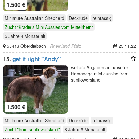
1.500 €
Miniature Australian Shepherd
Deckrüde
reinrassig
Zucht "Kradie's Mini Aussies vom Mittelrhein"
5 Jahre 4 Monate
alt
55413 Oberdiebach
- Rheinland-Pfalz
25.11.22
15.
get it right "Andy"
weitere Angaben auf unserer
Homepage mini aussies from
sunflowersland
1.500 €
Miniature Australian Shepherd
Deckrüde
reinrassig
Zucht "from sunflowersland"
6 Jahre 6 Monate
alt