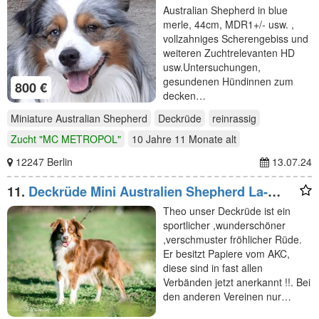
Australian Shepherd in blue
merle, 44cm, MDR1+/- usw. ,
vollzahniges Scherengebiss und
weiteren Zuchtrelevanten HD
usw.Untersuchungen,
gesundenen Hündinnen zum
800 €
decken…
Miniature Australian Shepherd
Deckrüde
reinrassig
Zucht "MC METROPOL"
10 Jahre 11 Monate
alt
12247 Berlin
13.07.24
11.
Deckrüde Mini Australien Shepherd La-
Sincera Theo
Theo unser Deckrüde ist ein
sportlicher ,wunderschöner
,verschmuster fröhlicher Rüde.
Er besitzt Papiere vom AKC,
diese sind in fast allen
Verbänden jetzt anerkannt !!. Bei
den anderen Vereinen nur…