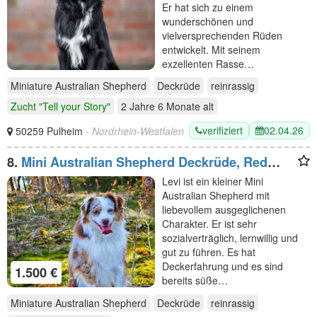
Er hat sich zu einem
wunderschönen und
vielversprechenden Rüden
entwickelt. Mit seinem
exzellenten Rasse…
Miniature Australian Shepherd
Deckrüde
reinrassig
Zucht "Tell your Story"
2 Jahre 6 Monate
alt
verifiziert
02.04.26
50259 Pulheim
- Nordrhein-Westfalen
8.
Mini Australian Shepherd Deckrüde, Red
Merle
Levi ist ein kleiner Mini
Australian Shepherd mit
liebevollem ausgeglichenen
Charakter. Er ist sehr
sozialverträglich, lernwillig und
gut zu führen. Es hat
Deckerfahrung und es sind
1.500 €
bereits süße…
Miniature Australian Shepherd
Deckrüde
reinrassig