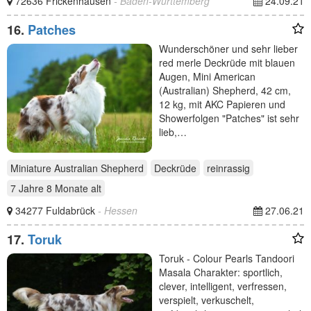
72636 Frickenhausen
- Baden-Württemberg
24.09.21
16.
Patches
Wunderschöner und sehr lieber
red merle Deckrüde mit blauen
Augen, Mini American
(Australian) Shepherd, 42 cm,
12 kg, mit AKC Papieren und
Showerfolgen "Patches" ist sehr
lieb,…
Miniature Australian Shepherd
Deckrüde
reinrassig
7 Jahre 8 Monate
alt
34277 Fuldabrück
- Hessen
27.06.21
17.
Toruk
Toruk - Colour Pearls Tandoori
Masala Charakter: sportlich,
clever, intelligent, verfressen,
verspielt, verkuschelt,