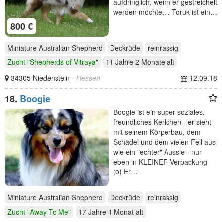
aufdringlich, wenn er gestreichelt
werden möchte,... Toruk ist ein…
800 €
Miniature Australian Shepherd
Deckrüde
reinrassig
Zucht "Shepherds of Vitraya"
11 Jahre 2 Monate
alt
34305 Niedenstein
- Hessen
12.09.18
18.
Boogie
Boogie ist ein super soziales,
freundliches Kerlchen - er sieht
mit seinem Körperbau, dem
Schädel und dem vielen Fell aus
wie ein "echter" Aussie - nur
eben in KLEINER Verpackung
;o) Er…
Miniature Australian Shepherd
Deckrüde
reinrassig
Zucht "Away To Me"
17 Jahre 1 Monat
alt