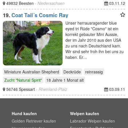
49832 Beesten
- Niedersachsen
03.11.12
19.
Coat Tail´s Cosmic Ray
Unser herrausragender blue
eyed tri Rüde "Cosmo" ist ein
korrekt gebauter Mini Aussie,
der im Jahr 2010 aus den USA
zu uns nach Deutschland kam.
Wir sind sehr froh ihn bei uns zu
haben. Er…
Miniature Australian Shepherd
Deckrüde
reinrassig
Zucht "Natural Spirit"
18 Jahre 1 Monat
alt
56746 Spessart
- Rheinland-Pfalz
03.09.11
Hund kaufen
Welpen kaufen
Golden Retriever kaufen
Labrador Welpen kaufen