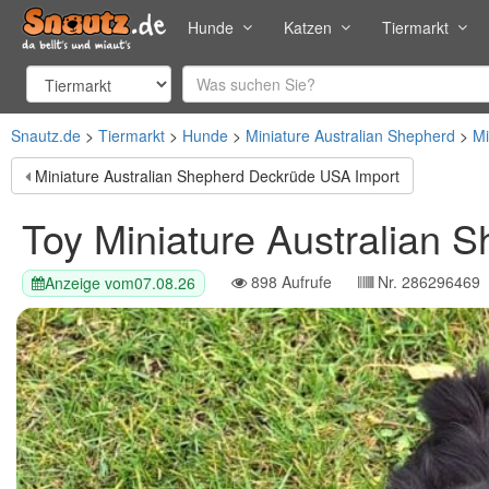
Hunde
Katzen
Tiermarkt
Snautz.de
Tiermarkt
Hunde
Miniature Australian Shepherd
Mi
Miniature Australian Shepherd Deckrüde USA Import
Toy Miniature Australian 
898
Aufrufe
Nr.
286296469
Anzeige vom
07.08.26