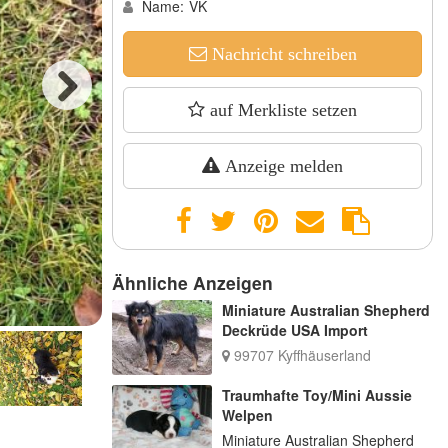
Name:
VK
Nachricht schreiben
auf Merkliste setzen
Next
Anzeige melden
Ähnliche Anzeigen
Miniature Australian Shepherd
Deckrüde USA Import
99707 Kyffhäuserland
Traumhafte Toy/Mini Aussie
Welpen
Miniature Australian Shepherd