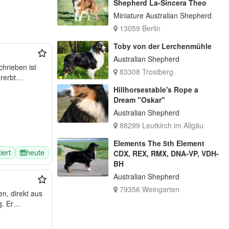
Shepherd La-Sincera Theo
Miniature Australian Shepherd
13059 Berlin
Toby von der Lerchenmühle
Australian Shepherd
83308 Trostberg
 cm groß und vererbt…
Hillhorsestable's Rope a
Dream "Oskar"
Australian Shepherd
88299 Leutkirch im Allgäu
Elements The 5th Element
ziert
heute
CDX, REX, RMX, DNA-VP, VDH-
BH
Australian Shepherd
79356 Weingarten
en, direkt aus
Irland importiert, steht gesunden und passenden Hündinnen zum Decken zur Verfügung. Er…