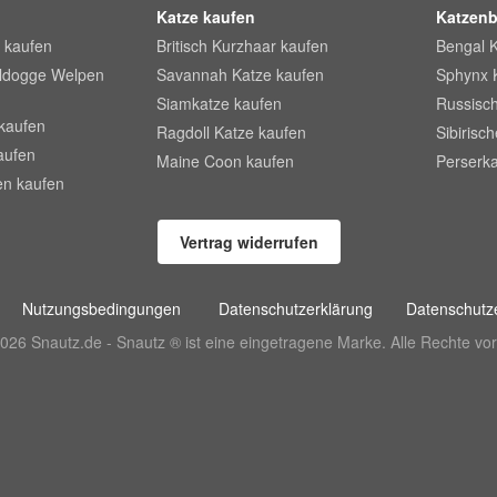
Katze kaufen
Katzenb
 kaufen
Britisch Kurzhaar kaufen
Bengal 
lldogge Welpen
Savannah Katze kaufen
Sphynx 
Siamkatze kaufen
Russisch
kaufen
Ragdoll Katze kaufen
Sibirisc
aufen
Maine Coon kaufen
Perserka
en kaufen
Vertrag widerrufen
Nutzungsbedingungen
Datenschutzerklärung
Datenschutze
026 Snautz.de - Snautz ® ist eine eingetragene Marke. Alle Rechte vor