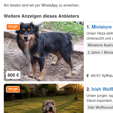
Am besten sind wir per WhatsApp zu erreichen.
Weitere Anzeigen dieses Anbieters
1.
Miniature
TOP
Unser Heza steht gern ges
Miniature Austr
2 Jahre 1 Mona
800 €
99707 Kyffhä
2.
Irish Wol
TOP
Unser junger, ty
Irish Wolfhound