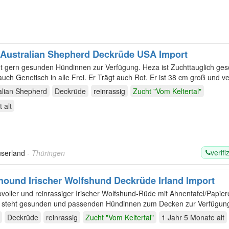
 Australian Shepherd Deckrüde USA Import
unden Hündinnen zur Verfügung. Heza ist Zuchttauglich geschrieben ist
Untersucht und auch Genetisch in alle Frei. Er Trägt auch Rot. Er ist 38
alian Shepherd
Deckrüde
reinrassig
Zucht "Vom Keltertal"
t
alt
verifi
userland
- Thüringen
fhound Irischer Wolfshund Deckrüde Irland Import
pvoller und reinrassiger Irischer Wolfshund-Rüde mit Ahnentafel/Papier
Deckrüde
reinrassig
Zucht "Vom Keltertal"
1 Jahr 5 Monate
alt