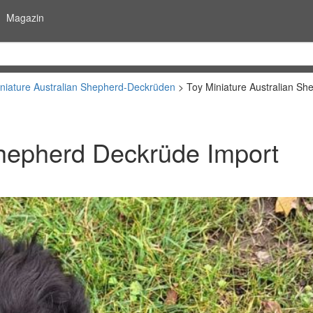
Magazin
niature Australian Shepherd-Deckrüden
Toy Miniature Australian S
Shepherd Deckrüde Import