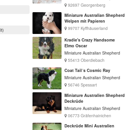
92697 Georgenberg
Miniature Australian Shepherd
Welpen mit Papieren
99707 Kyffhäuserland
lt)
Kradie's Crazy Handsome
Elmo Oscar
Miniature Australian Shepherd
55413 Oberdiebach
Coat Tail´s Cosmic Ray
Miniature Australian Shepherd
56746 Spessart
Miniature Australien Shepherd
Deckrüde
Miniature Australian Shepherd
06773 Gräfenhainichen
Deckrüde Mini Australien