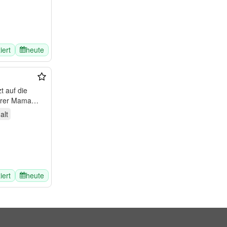
ziert
heute
t auf die
ihrer Mama
alt
ziert
heute