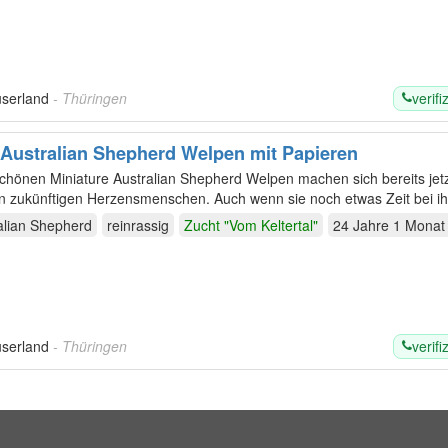
verifi
userland
- Thüringen
 Australian Shepherd Welpen mit Papieren
hönen Miniature Australian Shepherd Welpen machen sich bereits jetz
n zukünftigen Herzensmenschen. Auch wenn sie noch etwas Zeit bei 
alian Shepherd
reinrassig
Zucht "Vom Keltertal"
24 Jahre 1 Monat
verifi
userland
- Thüringen