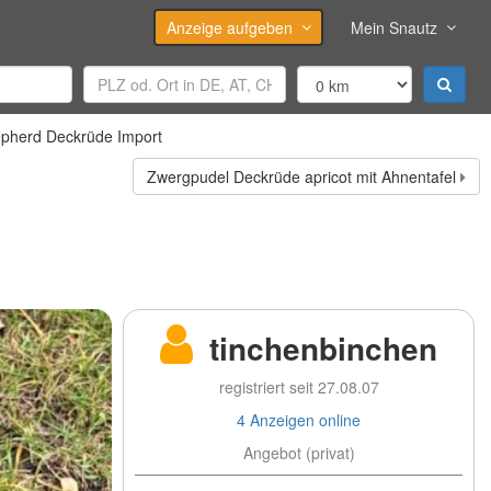
Anzeige aufgeben
Mein Snautz
hepherd Deckrüde Import
Zwergpudel Deckrüde apricot mit Ahnentafel
tinchenbinchen
registriert seit 27.08.07
4 Anzeigen online
Angebot (privat)