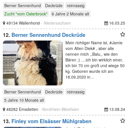
Berner Sennenhund
Deckrüde
reinrassig
Zucht "vom Osterbrock"
6 Jahre 2 Monate
alt
49134 Wallenhorst
- Niedersachsen
16.03.25
12.
Berner Sennenhund Deckrüde
Mein richtiger Name ist, #Jamie
vom Alten Diek# , aber alle
nennen mich ,,Balu,, wie den
Bären ;) ....ich bin wirklich einer,
ich bin 70 cm groß und wiege 50
kg. Geboren wurde ich am
18.09.2020 in…
Berner Sennenhund
Deckrüde
reinrassig
5 Jahre 10 Monate
alt
48282 Emsdetten
- Nordrhein-Westfalen
13.08.24
13.
Finley vom Elsässer Mühlgraben