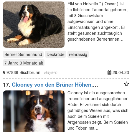
Eiki von Helvetia * ( Oscar ) ist
im lieblichen Taubertal geboren ,
mit 8 Geschwistern
aufgewachsen und ohne
Einschränkungen angekört . Er
steht gesunden zuchttauglich
geschriebenen Bernerinnen…
Berner Sennenhund
Deckrüde
reinrassig
7 Jahre 3 Monate
alt
97836 Bischbrunn
- Bayern
29.04.23
17.
Clooney von den Brüner Höhen,
Internationaler Champion
Clooney ist ein ausgesprochen
freundlicher und ausgeglichener
Rüde. Er zeichnet sich durch
gutmütiges Wesen aus, was sich
auch beim Spielen mit
Artgenossen zeigt. Beim Spielen
und Toben mit…