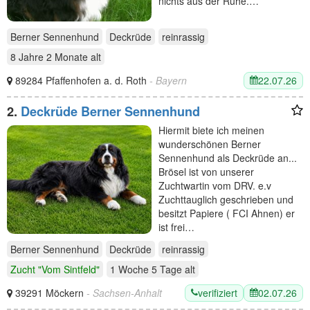
nichts aus der Ruhe.…
Berner Sennenhund
Deckrüde
reinrassig
8 Jahre 2 Monate
alt
22.07.26
89284 Pfaffenhofen a. d. Roth
- Bayern
2.
Deckrüde Berner Sennenhund
Hiermit biete ich meinen
wunderschönen Berner
Sennenhund als Deckrüde an...
Brösel ist von unserer
Zuchtwartin vom DRV. e.v
Zuchttauglich geschrieben und
besitzt Papiere ( FCI Ahnen) er
ist frei…
Berner Sennenhund
Deckrüde
reinrassig
Zucht "Vom Sintfeld"
1 Woche 5 Tage
alt
verifiziert
02.07.26
39291 Möckern
- Sachsen-Anhalt