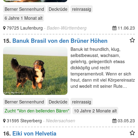
Berner Sennenhund
Deckrüde
reinrassig
6 Jahre 1 Monat
alt
79725 Laufenburg
- Baden-Württemberg
11.06.23
15.
Banuk Brasil von den Brüner Höhen
Banuk ist freundlich, klug,
selbstbewusst, wachsam,
gelehrig, gelegentlich etwas
dickköpfig und recht
temperamentvoll. Wenn er sich
freut, dann mit viel Körpereinsatz
und wedelt mit seiner Rute…
Berner Sennenhund
Deckrüde
reinrassig
Zucht "Von den bellenden Bären"
10 Jahre 2 Monate
alt
31595 Steyerberg
- Niedersachsen
03.05.23
16.
Eiki von Helvetia