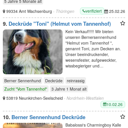
5 Jahre 5 Monate
alt
verifiziert
99334 Amt Wachsenburg
- Thüringen
25.02.26
9.
Deckrüde "Toni" (Helmut vom Tannenhof)
Kein Verkauf!!!!! Wir bieten
unseren Bernersennenhund
"Helmut vom Tannenhof ",
genannt Toni, zum Decken an.
Unser beeindruckender,
wesensfester, aufgeweckter,
wissbegieriger und…
Berner Sennenhund
Deckrüde
reinrassig
Zucht "Vom Tannenhof"
3 Jahre 1 Monat
alt
53819 Neunkirchen-Seelscheid
- Nordrhein-Westfalen
10.02.26
10.
Berner Sennenhund Deckrüde
Babalossi‘s Charmingboy Kalle