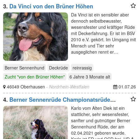
3.
Da Vinci von den Brüner Höhen
Da Vinci ist ein sensibler aber
dennoch selbstbewusster,
wesensfester und kräftiger Rüde
mit Deckerfahrung. Er ist im BSV
2010 e.V. gekört. Im Umgang mit
Mensch und Tier sehr
ausgeglichen rennt er…
Berner Sennenhund
Deckrüde
reinrassig
Zucht "von den Brüner Höhen"
6 Jahre 3 Monate
alt
46049 Oberhausen
- Nordrhein-Westfalen
01.07.26
4.
Berner Sennenrüde Championatsrüde
Deckrüde Karlo vom Alten Diek
Karlo vom Alten Diek ist ein
stattlicher, sehr wesensfester,
sanfter und gutmütiger Berner
Sennenhund Rüde, der am
02.04.2021 geboren wurde.