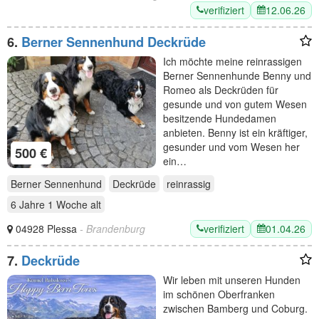
verifiziert
12.06.26
6.
Berner Sennenhund Deckrüde
Ich möchte meine reinrassigen
Berner Sennenhunde Benny und
Romeo als Deckrüden für
gesunde und von gutem Wesen
besitzende Hundedamen
anbieten. Benny ist ein kräftiger,
gesunder und vom Wesen her
500 €
ein…
Berner Sennenhund
Deckrüde
reinrassig
6 Jahre 1 Woche
alt
verifiziert
01.04.26
04928 Plessa
- Brandenburg
7.
Deckrüde
Wir leben mit unseren Hunden
im schönen Oberfranken
zwischen Bamberg und Coburg.