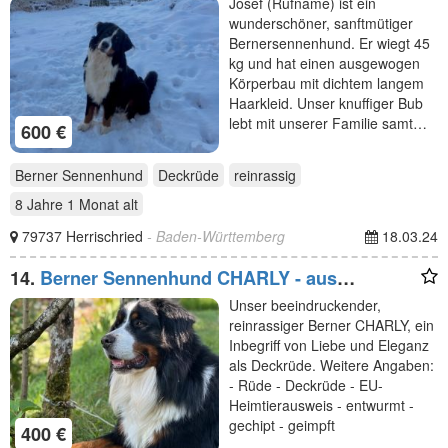
Josef (Rufname) ist ein
wunderschöner, sanftmütiger
Bernersennenhund. Er wiegt 45
kg und hat einen ausgewogen
Körperbau mit dichtem langem
Haarkleid. Unser knuffiger Bub
lebt mit unserer Familie samt…
600 €
Berner Sennenhund
Deckrüde
reinrassig
8 Jahre 1 Monat
alt
79737 Herrischried
- Baden-Württemberg
18.03.24
14.
Berner Sennenhund CHARLY - aus
Laufenburg (Baden) - als Deckrüde
Unser beeindruckender,
reinrassiger Berner CHARLY, ein
Inbegriff von Liebe und Eleganz
als Deckrüde. Weitere Angaben:
- Rüde - Deckrüde - EU-
Heimtierausweis - entwurmt -
gechipt - geimpft
400 €