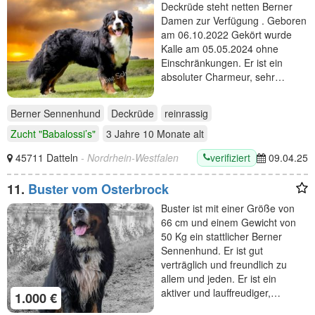
Deckrüde steht netten Berner
Damen zur Verfügung . Geboren
am 06.10.2022 Gekört wurde
Kalle am 05.05.2024 ohne
Einschränkungen. Er ist ein
absoluter Charmeur, sehr…
Berner Sennenhund
Deckrüde
reinrassig
Zucht "Babalossi’s"
3 Jahre 10 Monate
alt
verifiziert
45711 Datteln
- Nordrhein-Westfalen
09.04.25
11.
Buster vom Osterbrock
Buster ist mit einer Größe von
66 cm und einem Gewicht von
50 Kg ein stattlicher Berner
Sennenhund. Er ist gut
verträglich und freundlich zu
allem und jeden. Er ist ein
aktiver und lauffreudiger,…
1.000 €