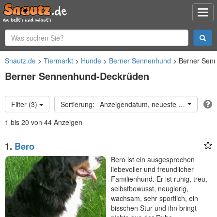
Snautz.de
Tiermarkt
Hunde
Berner Sennenhund
Berner Sen
Berner Sennenhund-Deckrüden
Filter (3)
Anzeigendatum, neueste oben
1 bis 20 von 44 Anzeigen
1.
Bero
Bero ist ein ausgesprochen
liebevoller und freundlicher
Familienhund. Er ist ruhig, treu,
selbstbewusst, neugierig,
wachsam, sehr sportlich, ein
bisschen Stur und ihn bringt