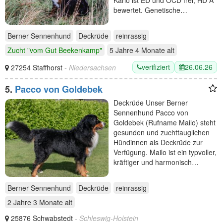
Karlo ist ED und OCD frei, HD A
bewertet. Genetische…
Berner Sennenhund
Deckrüde
reinrassig
Zucht "vom Gut Beekenkamp"
5 Jahre 4 Monate
alt
verifiziert
26.06.26
27254 Staffhorst
- Niedersachsen
5.
Pacco von Goldebek
Deckrüde Unser Berner
Sennenhund Pacco von
Goldebek (Rufname Mailo) steht
gesunden und zuchttauglichen
Hündinnen als Deckrüde zur
Verfügung. Mailo ist ein typvoller,
kräftiger und harmonisch…
Berner Sennenhund
Deckrüde
reinrassig
2 Jahre 3 Monate
alt
25876 Schwabstedt
- Schleswig-Holstein