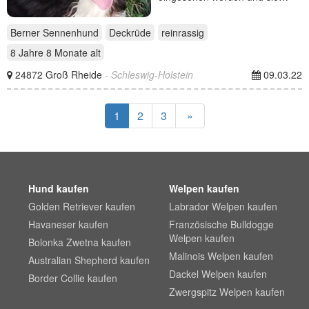
Berner Sennenhund
Deckrüde
reinrassig
8 Jahre 8 Monate
alt
24872 Groß Rheide
- Schleswig-Holstein
09.03.22
1
2
3
»
Hund kaufen
Welpen kaufen
Golden Retriever kaufen
Labrador Welpen kaufen
Havaneser kaufen
Französische Bulldogge
Welpen kaufen
Bolonka Zwetna kaufen
Malinois Welpen kaufen
Australian Shepherd kaufen
Dackel Welpen kaufen
Border Collie kaufen
Zwergspitz Welpen kaufen