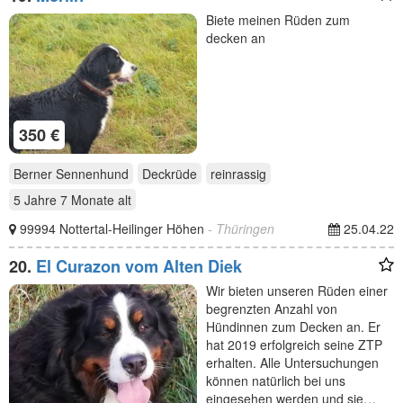
Biete meinen Rüden zum
decken an
350 €
Berner Sennenhund
Deckrüde
reinrassig
5 Jahre 7 Monate
alt
99994 Nottertal-Heilinger Höhen
- Thüringen
25.04.22
20.
El Curazon vom Alten Diek
Wir bieten unseren Rüden einer
begrenzten Anzahl von
Hündinnen zum Decken an. Er
hat 2019 erfolgreich seine ZTP
erhalten. Alle Untersuchungen
können natürlich bei uns
eingesehen werden und sie…