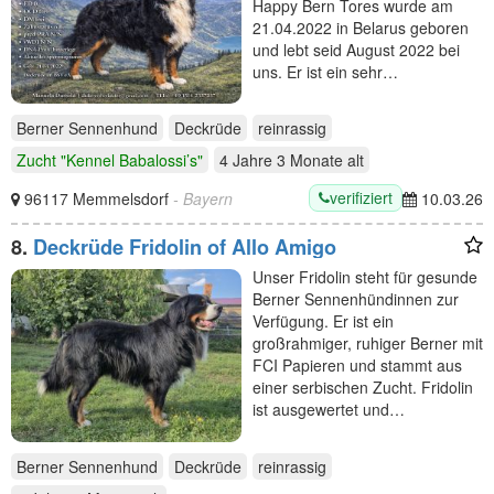
Happy Bern Tores wurde am
21.04.2022 in Belarus geboren
und lebt seid August 2022 bei
uns. Er ist ein sehr…
Berner Sennenhund
Deckrüde
reinrassig
Zucht "Kennel Babalossi’s"
4 Jahre 3 Monate
alt
verifiziert
96117 Memmelsdorf
- Bayern
10.03.26
8.
Deckrüde Fridolin of Allo Amigo
Unser Fridolin steht für gesunde
Berner Sennenhündinnen zur
Verfügung. Er ist ein
großrahmiger, ruhiger Berner mit
FCI Papieren und stammt aus
einer serbischen Zucht. Fridolin
ist ausgewertet und…
Berner Sennenhund
Deckrüde
reinrassig