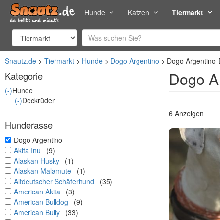
Hunde
Katzen
Tiermarkt
Snautz.de
Tiermarkt
Hunde
Dogo Argentino
Dogo Argentino
Dogo A
Kategorie
(-)
Hunde
(-)
Deckrüden
6 Anzeigen
Hunderasse
undefined
Dogo Argentino
undefined
Akita Inu
(9)
undefined
Alaskan Husky
(1)
undefined
Alaskan Malamute
(1)
undefined
Altdeutscher Schäferhund
(35)
undefined
American Akita
(3)
undefined
American Bulldog
(9)
undefined
American Bully
(33)