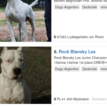
Dogo Argentino
Deckrüde
rein
67063 Ludwigshafen am Rhein
-
6.
Rock Blansky Les
Rock Blansky Les Junior Champion Poland , wkrotce Ch.Poland,open champion Slovakia
15show,14show 1st place,5XBOB HD
Dogo Argentino
Deckrüde
rein
PL-41-400 Myslowice
- Schlesien