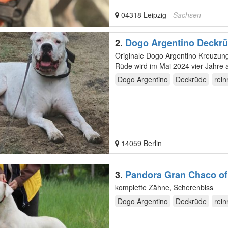
04318 Leipzig
- Sachsen
2.
Dogo Argentino Deckr
Originale Dogo Argentino Kreuzung Keine als original angegebene Fälschung . Unser Dogo Argent
Rüde wird im Mai 2024 vier Jahre 
der…
Dogo Argentino
Deckrüde
rein
14059 Berlin
3.
Pandora Gran Chaco o
komplette Zähne, Scherenbiss
Dogo Argentino
Deckrüde
rein