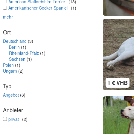
undefined
American Staffordshire Terrier
(13)
undefined
Amerikanischer Cocker Spaniel
(1)
mehr
Ort
Deutschland
(3)
Berlin
(1)
Rheinland-Pfalz
(1)
Sachsen
(1)
Polen
(1)
Ungarn
(2)
1 € VHB
Typ
Angebot
(6)
Anbieter
undefined
privat
(2)