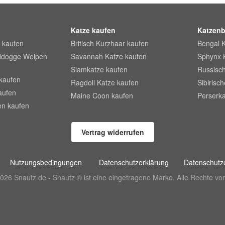
Katze kaufen
Katzenb
 kaufen
Britisch Kurzhaar kaufen
Bengal 
lldogge Welpen
Savannah Katze kaufen
Sphynx 
Siamkatze kaufen
Russisch
kaufen
Ragdoll Katze kaufen
Sibirisc
aufen
Maine Coon kaufen
Perserka
en kaufen
Vertrag widerrufen
Nutzungsbedingungen
Datenschutzerklärung
Datenschutze
026 Snautz.de - Snautz ® ist eine eingetragene Marke. Alle Rechte vor