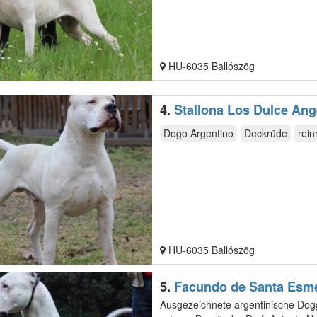
HU-6035 Ballószög
4.
Stallona Los Dulce Ang
Dogo Argentino
Deckrüde
rein
HU-6035 Ballószög
5.
Facundo de Santa Esm
Ausgezeichnete argentinische Dogg