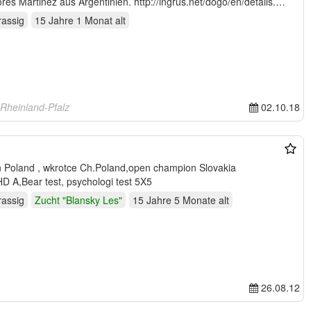
seinem Begründer Prof. Antonio Nores Martinez aus Argentinien. http://ingrus.net/dogo/en/details.…
rassig
15 Jahre 1 Monat
alt
 Rheinland-Pfalz
02.10.18
 A,Bear test, psychologi test 5X5
rassig
Zucht "Blansky Les"
15 Jahre 5 Monate
alt
26.08.12