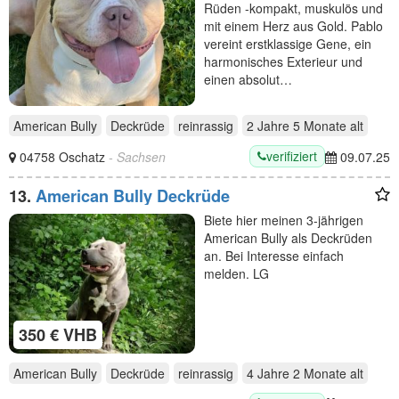
Rüden -kompakt, muskulös und
mit einem Herz aus Gold. Pablo
vereint erstklassige Gene, ein
harmonisches Exterieur und
einen absolut…
American Bully
Deckrüde
reinrassig
2 Jahre 5 Monate
alt
verifiziert
04758 Oschatz
- Sachsen
09.07.25
13.
American Bully Deckrüde
Biete hier meinen 3-jährigen
American Bully als Deckrüden
an. Bei Interesse einfach
melden. LG
350 € VHB
American Bully
Deckrüde
reinrassig
4 Jahre 2 Monate
alt