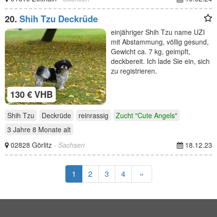
20.
Shih Tzu Deckrüde
einjähriger Shih Tzu name UZI
mit Abstammung, völlig gesund,
Gewicht ca. 7 kg, geimpft,
deckbereit. Ich lade Sie ein, sich
zu registrieren.
130 € VHB
Shih Tzu
Deckrüde
reinrassig
Zucht "Cute Angels"
3 Jahre 8 Monate
alt
02828 Görlitz
- Sachsen
18.12.23
1
2
3
4
»