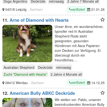
Dogo Argentino
Deckrüde
reinrassig
2 Jahre 7 Monate
alt
verifiziert
04318 Leipzig
- Sachsen
21.01.26
11.
Arne of Diamond with Hearts
Unser Arne, ein wunderschöner,
typvoller red tri Australian
Shepherd Rüde steht
geeigneten, gesunden
Hündinnen mit Asca Papieren
zum Decken zur Verfügung. Er
überzeugt durch ein
freundliches,…
Australian Shepherd
Deckrüde
reinrassig
Zucht "Diamond with Hearts"
2 Jahre 4 Monate
alt
verifiziert
08412 Werdau
- Sachsen
14.12.25
12.
American Bully ABKC Deckrüde
Wir stellen vor: Pablo, unseren
beeindruckenden American Bully