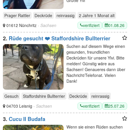
Grüße Yvi
Prager Rattler
Deckrüde
reinrassig
2 Jahre 1 Monat
alt
verifiziert
01.08.26
01612 Nünchritz
- Sachsen
2.
Rüde gesucht ❤️ Staffordshire Bullterrier
Suchen auf diesem Wege einen
gesunden, freundlichen
Deckrüden für unsere Ylvi. Bitte
melden! Günstig wäre aus
Sachsen! Genaueres dann über
Nachricht/Telefonat. Vielen
Dank!
Gesuch
Staffordshire Bullterrier
Deckrüde
reinrassig
verifiziert
25.07.26
04703 Leisnig
- Sachsen
3.
Cucu II Budafa
Wenn sie einen Rüden suchen