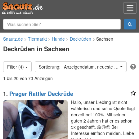
Snautz.de
Tiermarkt
Hunde
Deckrüden
Sachsen
Deckrüden in Sachsen
Filter (4)
Anzeigendatum, neueste oben
1 bis 20 von 73 Anzeigen
1.
Prager Rattler Deckrüde
Hallo, unser Liebling ist nicht
wählerisch und seine Quote liegt
derzeit bei 100%. Mit seinen
guten 2 Jahren hat er es schon
5x geschafft. 🙈🙃🙂 Bei
Interesse einfach melden. Liebe