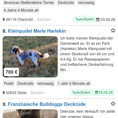
American Staffordshire Terrier
Deckrüde
reinrassig
6 Jahre 4 Monate
alt
verifiziert
09119 Chemnitz
- Sachsen
03.04.26
8.
Kleinpudel Merle Harlekin
Ich biete meinen Kleinpudel der
Damenwelt an. Er ist ein Parti
(Harlekin) Merle Kleinpudel mit
einem Stockmaß von 40 cm und
9,6 Kg. Er hat Rassepapieren
und treffsicherer Deckerfahrung.
Bei…
700 €
Pudel
Deckrüde
reinrassig
1 Jahr 2 Monate
alt
verifiziert
18.03.26
02633 Göda
- Sachsen
9.
Französische Bulldogge Deckrüde
Dekrüde, kein Verkauf!! Ich stelle
hier unseren Georg,