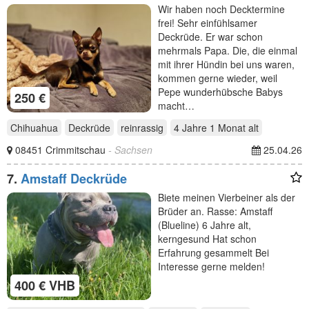
Wir haben noch Decktermine
frei! Sehr einfühlsamer
Deckrüde. Er war schon
mehrmals Papa. Die, die einmal
mit ihrer Hündin bei uns waren,
kommen gerne wieder, weil
Pepe wunderhübsche Babys
250 €
macht…
Chihuahua
Deckrüde
reinrassig
4 Jahre 1 Monat
alt
08451 Crimmitschau
- Sachsen
25.04.26
7.
Amstaff Deckrüde
Biete meinen Vierbeiner als der
Brüder an. Rasse: Amstaff
(Blueline) 6 Jahre alt,
kerngesund Hat schon
Erfahrung gesammelt Bei
Interesse gerne melden!
400 € VHB