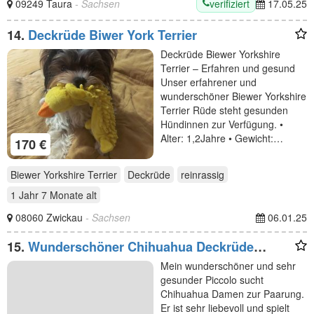
verifiziert
09249 Taura
- Sachsen
17.05.25
14.
Deckrüde Biwer York Terrier
Deckrüde Biewer Yorkshire
Terrier – Erfahren und gesund
Unser erfahrener und
wunderschöner Biewer Yorkshire
Terrier Rüde steht gesunden
Hündinnen zur Verfügung. •
Alter: 1,2Jahre • Gewicht:…
170 €
Biewer Yorkshire Terrier
Deckrüde
reinrassig
1 Jahr 7 Monate
alt
08060 Zwickau
- Sachsen
06.01.25
15.
Wunderschöner Chihuahua Deckrüde
langhaarig
Mein wunderschöner und sehr
gesunder Piccolo sucht
Chihuahua Damen zur Paarung.
Er ist sehr liebevoll und spielt