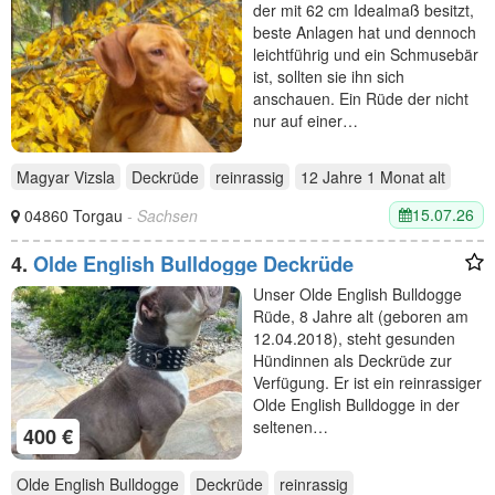
der mit 62 cm Idealmaß besitzt,
beste Anlagen hat und dennoch
leichtführig und ein Schmusebär
ist, sollten sie ihn sich
anschauen. Ein Rüde der nicht
nur auf einer…
Magyar Vizsla
Deckrüde
reinrassig
12 Jahre 1 Monat
alt
15.07.26
04860 Torgau
- Sachsen
4.
Olde English Bulldogge Deckrüde
Unser Olde English Bulldogge
Rüde, 8 Jahre alt (geboren am
12.04.2018), steht gesunden
Hündinnen als Deckrüde zur
Verfügung. Er ist ein reinrassiger
Olde English Bulldogge in der
seltenen…
400 €
Olde English Bulldogge
Deckrüde
reinrassig