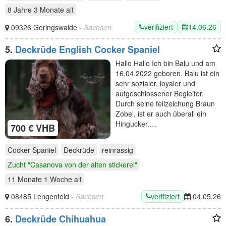
8 Jahre 3 Monate
alt
verifiziert
14.06.26
09326 Geringswalde
- Sachsen
5.
Deckrüde English Cocker Spaniel
Hallo Hallo Ich bin Balu und am
16.04.2022 geboren. Balu ist ein
sehr sozialer, loyaler und
aufgeschlossener Begleiter.
Durch seine fellzeichung Braun
Zobel, ist er auch überall ein
Hingucker.…
700 € VHB
Cocker Spaniel
Deckrüde
reinrassig
Zucht "Casanova von der alten stickerei"
11 Monate 1 Woche
alt
verifiziert
08485 Lengenfeld
- Sachsen
04.05.26
6.
Deckrüde Chihuahua