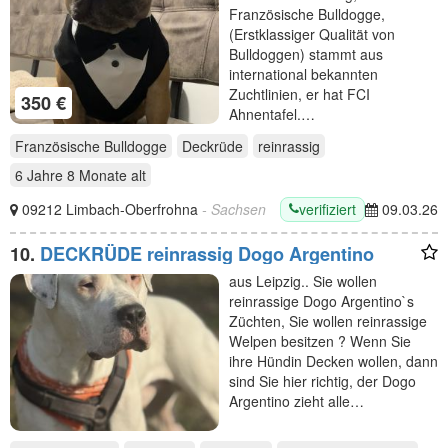
Französische Bulldogge,
(Erstklassiger Qualität von
Bulldoggen) stammt aus
international bekannten
Zuchtlinien, er hat FCI
350 €
Ahnentafel.…
Französische Bulldogge
Deckrüde
reinrassig
6 Jahre 8 Monate
alt
verifiziert
09212 Limbach-Oberfrohna
- Sachsen
09.03.26
10.
DECKRÜDE reinrassig Dogo Argentino
aus Leipzig.. Sie wollen
reinrassige Dogo Argentino`s
Züchten, Sie wollen reinrassige
Welpen besitzen ? Wenn Sie
ihre Hündin Decken wollen, dann
sind Sie hier richtig, der Dogo
Argentino zieht alle…