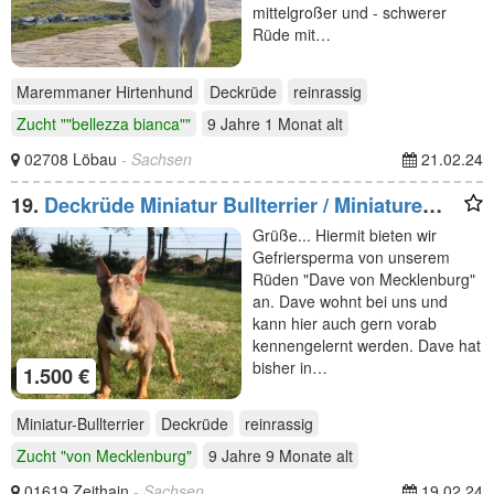
mittelgroßer und - schwerer
Rüde mit…
Maremmaner Hirtenhund
Deckrüde
reinrassig
Zucht ""bellezza bianca""
9 Jahre 1 Monat
alt
02708 Löbau
- Sachsen
21.02.24
19.
Deckrüde Miniatur Bullterrier / Miniature
Bull Terrier Schoko
Grüße... Hiermit bieten wir
Gefriersperma von unserem
Rüden "Dave von Mecklenburg"
an. Dave wohnt bei uns und
kann hier auch gern vorab
kennengelernt werden. Dave hat
bisher in…
1.500 €
Miniatur-Bullterrier
Deckrüde
reinrassig
Zucht "von Mecklenburg"
9 Jahre 9 Monate
alt
01619 Zeithain
- Sachsen
19.02.24