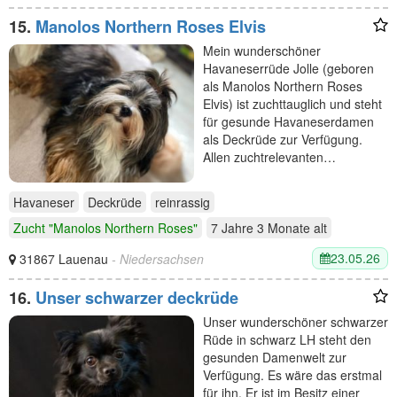
15.
Manolos Northern Roses Elvis
Mein wunderschöner
Havaneserrüde Jolle (geboren
als Manolos Northern Roses
Elvis) ist zuchttauglich und steht
für gesunde Havaneserdamen
als Deckrüde zur Verfügung.
Allen zuchtrelevanten…
Havaneser
Deckrüde
reinrassig
Zucht "Manolos Northern Roses"
7 Jahre 3 Monate
alt
23.05.26
31867 Lauenau
- Niedersachsen
16.
Unser schwarzer deckrüde
Unser wunderschöner schwarzer
Rüde in schwarz LH steht den
gesunden Damenwelt zur
Verfügung. Es wäre das erstmal
für ihn. Er ist im Besitz einer