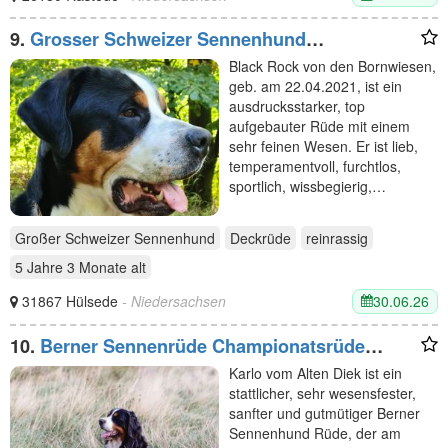
9.
Grosser Schweizer Sennenhund
zuchttauglicher Deckrüde mit Papieren
Black Rock von den Bornwiesen,
geb. am 22.04.2021, ist ein
ausdrucksstarker, top
aufgebauter Rüde mit einem
sehr feinen Wesen. Er ist lieb,
temperamentvoll, furchtlos,
sportlich, wissbegierig,…
Großer Schweizer Sennenhund
Deckrüde
reinrassig
5 Jahre 3 Monate
alt
30.06.26
31867 Hülsede
- Niedersachsen
10.
Berner Sennenrüde Championatsrüde
Deckrüde Karlo vom Alten Diek
Karlo vom Alten Diek ist ein
stattlicher, sehr wesensfester,
sanfter und gutmütiger Berner
Sennenhund Rüde, der am