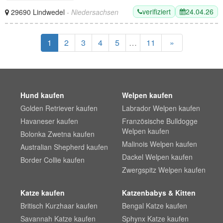
verifiziert
24.04.26
29690 Lindwedel
- Niedersachsen
1
2
3
4
5
…
11
»
Hund kaufen
Welpen kaufen
Golden Retriever kaufen
Labrador Welpen kaufen
Havaneser kaufen
Französische Bulldogge
Welpen kaufen
Bolonka Zwetna kaufen
Malinois Welpen kaufen
Australian Shepherd kaufen
Dackel Welpen kaufen
Border Collie kaufen
Zwergspitz Welpen kaufen
Katze kaufen
Katzenbabys & Kitten
Britisch Kurzhaar kaufen
Bengal Katze kaufen
Savannah Katze kaufen
Sphynx Katze kaufen