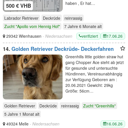
haben , Er hat…
500 € VHB
Labrador Retriever
Deckrüde
reinrassig
Zucht "Apollo vom Hennig Hof"
7 Jahre 6 Monate
alt
verifiziert
17.06.26
29342 Wienhausen
- Niedersachsen
14.
Golden Retriever Deckrüde- Deckerfahren
Greenhills little golden straw hut
gang Chopper Ace steht ab jetzt
für gesunde und untersuchte
Hündinnen, Vereinsunabhängig
zur Verfügung Geboren am :
20.06.2021 Gewicht: 29kg
Größe: 56cm…
Golden Retriever
Deckrüde
reinrassig
Zucht "Greenhills"
5 Jahre 1 Monat
alt
16.06.26
49324 Melle
- Niedersachsen