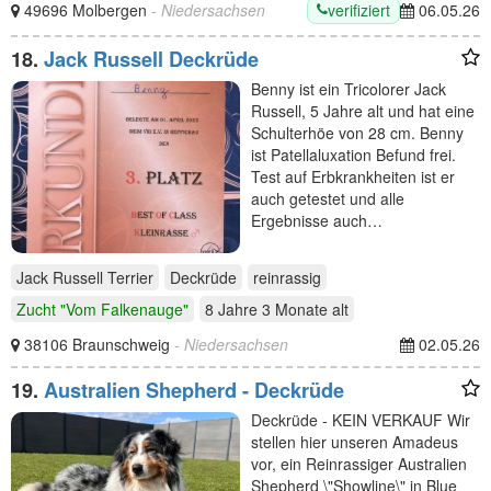
verifiziert
49696 Molbergen
- Niedersachsen
06.05.26
18.
Jack Russell Deckrüde
Benny ist ein Tricolorer Jack
Russell, 5 Jahre alt und hat eine
Schulterhöe von 28 cm. Benny
ist Patellaluxation Befund frei.
Test auf Erbkrankheiten ist er
auch getestet und alle
Ergebnisse auch…
Jack Russell Terrier
Deckrüde
reinrassig
Zucht "Vom Falkenauge"
8 Jahre 3 Monate
alt
38106 Braunschweig
- Niedersachsen
02.05.26
19.
Australien Shepherd - Deckrüde
Deckrüde - KEIN VERKAUF Wir
stellen hier unseren Amadeus
vor, ein Reinrassiger Australien
Shepherd \"Showline\" in Blue