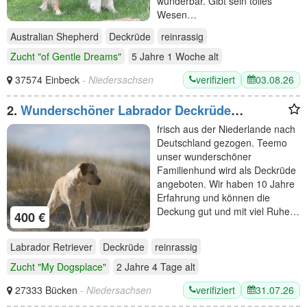
wunderbar. Gibt sein tolles
Wesen…
Australian Shepherd
Deckrüde
reinrassig
Zucht "of Gentle Dreams"
5 Jahre 1 Woche
alt
verifiziert
03.08.26
37574 Einbeck
- Niedersachsen
2.
Wunderschöner Labrador Deckrüde
bewiesen und getestet
frisch aus der Niederlande nach
Deutschland gezogen. Teemo
unser wunderschöner
Familienhund wird als Deckrüde
angeboten. Wir haben 10 Jahre
Erfahrung und können die
Deckung gut und mit viel Ruhe…
400 €
Labrador Retriever
Deckrüde
reinrassig
Zucht "My Dogsplace"
2 Jahre 4 Tage
alt
verifiziert
31.07.26
27333 Bücken
- Niedersachsen