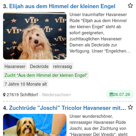
3.
Elijah aus dem Himmel der kleinen Engel
Unser traumhafter Havaneser
Rüde "Elijah aus dem Himmel
der kleinen Engel" steht ab
sofort geeigneten,
zuchttauglichen Havaneser
Damen als Deckrüde zur
Verfügung. Unser "Engelchen…
Havaneser
Deckrüde
reinrassig
Zucht "Aus dem Himmel der kleinen Engel"
7 Jahre 10 Monate
alt
26.07.26
27619 Schiffdorf
- Niedersachsen
4.
Zuchtrüde "Joschi" Tricolor Havaneser mit
Charme & Ausstrahlung
Unser wunderschöner,
reinrassiger Havaneser-Rüde
Joschi, aus der Züchtung von
"Havaneser Del Vinedo", steht