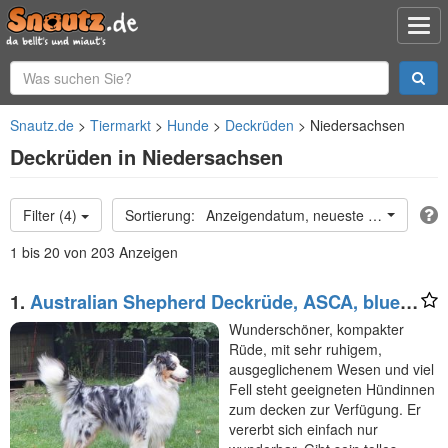
Snautz.de
Tiermarkt
Hunde
Deckrüden
Niedersachsen
Deckrüden in Niedersachsen
Filter (4)
Anzeigendatum, neueste oben
1 bis 20 von 203 Anzeigen
1.
Australian Shepherd Deckrüde, ASCA, blue
merle, frei von Gendefekten
Wunderschöner, kompakter
Rüde, mit sehr ruhigem,
ausgeglichenem Wesen und viel
Fell steht geeigneten Hündinnen
zum decken zur Verfügung. Er
vererbt sich einfach nur