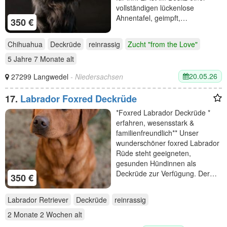
vollständigen lückenlose
Ahnentafel, geimpft,…
350 €
Chihuahua
Deckrüde
reinrassig
Zucht "from the Love"
5 Jahre 7 Monate
alt
20.05.26
27299 Langwedel
- Niedersachsen
17.
Labrador Foxred Deckrüde
*Foxred Labrador Deckrüde *
erfahren, wesensstark &
familienfreundlich** Unser
wunderschöner foxred Labrador
Rüde steht geeigneten,
gesunden Hündinnen als
Deckrüde zur Verfügung. Der…
350 €
Labrador Retriever
Deckrüde
reinrassig
2 Monate 2 Wochen
alt