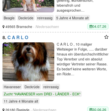
gelehrig, wunderschön,
lebensfroh und
ausgesprochen…
Beagle
Deckrüde
reinrassig
5 Jahre 4 Monate
alt
04.07.26
49565 Bramsche
- Niedersachsen
8.
C A R L O
C A R L O , 10 maliger
Weltsieger in Folge, ..... darüber
hinaus ein überdurchschnittlicher
Top Vererber und ein absolut
würdiger Vertreter seiner Rasse.
Es bedarf keine weiteren Worte,
ein Rüde…
Havaneser
Deckrüde
reinrassig
Zucht "HAVANESER vom DREI - LÄNDER - ECK"
11 Jahre 4 Monate
alt
30.06.26
26180 Rastede
- Niedersachsen