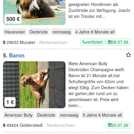
geeigneten Hündinnen als
Zuchtrüde zur Verfügung. Joschi
ist ein Tricolor mit…
500 €
Havaneser
Deckrüde
reinrassig
4 Jahre 8 Monate
alt
verifiziert
26.07.26
29633 Munster
- Niedersachsen
5.
Baron
Biete American Bully
Deckrüden.Champagne weiß.
Baron ist 21 Monate alt,hat
Schultergröße von 62cm und
wiegt 53kg. Zum Decken haben
wir garten,der rund um zu
geschlossen ist. Preis wird
1 €
beim…
American Bully
Deckrüde
reinrassig
5 Jahre 6 Monate
alt
20.07.26
49424 Goldenstedt
- Niedersachsen