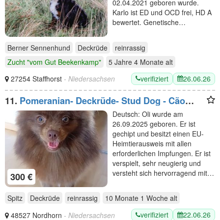
02.04.2021 geboren wurde.
Karlo ist ED und OCD frei, HD A
bewertet. Genetische…
Berner Sennenhund
Deckrüde
reinrassig
Zucht "vom Gut Beekenkamp"
5 Jahre 4 Monate
alt
verifiziert
26.06.26
27254 Staffhorst
- Niedersachsen
11.
Pomeranian- Deckrüde- Stud Dog - Cão
Reprodutor
Deutsch: Oli wurde am
26.09.2025 geboren. Er ist
gechipt und besitzt einen EU-
Heimtierausweis mit allen
erforderlichen Impfungen. Er ist
verspielt, sehr neugierig und
versteht sich hervorragend mit…
300 €
Spitz
Deckrüde
reinrassig
10 Monate 1 Woche
alt
verifiziert
22.06.26
48527 Nordhorn
- Niedersachsen