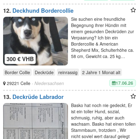
12.
Deckhund Bordercollie
Sie suchen eine freundliche
Begegnung ihrer Hündin mit
einem gesunden Deckrüden zur
Verpaarung? Ich bin ein
Bordercollie & American
Shepherd Mix, Schulterhöhe ca.
58 cm, Gewicht ca. 25 kg…
300 € VHB
Border Collie
Deckrüde
reinrassig
2 Jahre 1 Monat
alt
17.06.26
29221 Celle
- Niedersachsen
13.
Deckrüde Labrador
Basko hat noch nie gedeckt, Er
ist ein toller Hund, sozial,
schmusig, ruhig, aber auch
wachsam. Basko hat einen tollen
Stammbaum, trotzdem , Wir
nicht soviel wert darauf gelegt