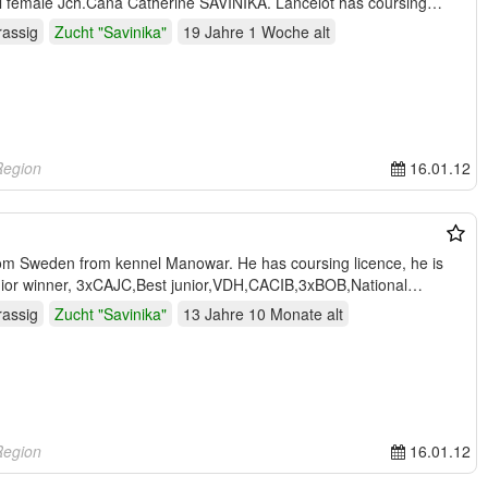
l female Jch.Cana Catherine SAVINIKA. Lancelot has coursing
rassig
Zucht "Savinika"
19 Jahre 1 Woche
alt
Region
16.01.12
om Sweden from kennel Manowar. He has coursing licence, he is
unior winner, 3xCAJC,Best junior,VDH,CACIB,3xBOB,National
rassig
Zucht "Savinika"
13 Jahre 10 Monate
alt
Region
16.01.12