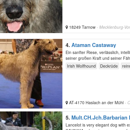
18249 Tarnow
- Mecklenburg-V
4.
Ataman Castaway
Ein sanfter Riese, verlässlich, int
seiner großen Kraft und seiner Fäh
Irish Wolfhound
Deckrüde
rein
AT-4170 Haslach an der Mühl
- 
5.
Mult.CH.Jch.Barbarian
Lancelot is very elegant dog with e