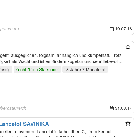
orpommern
10.07.18
elligent, ausgeglichen, folgsam, anhänglich und kumpelhaft. Trotz
igkeit als Wachhund ist es Kindern zugetan und sehr liebevoll…
rassig
Zucht "from Starstone"
18 Jahre 7 Monate
alt
Oberösterreich
31.03.14
 Lancelot SAVINIKA
xcellent movement.Lancelot is father litter,,C,, from kennel