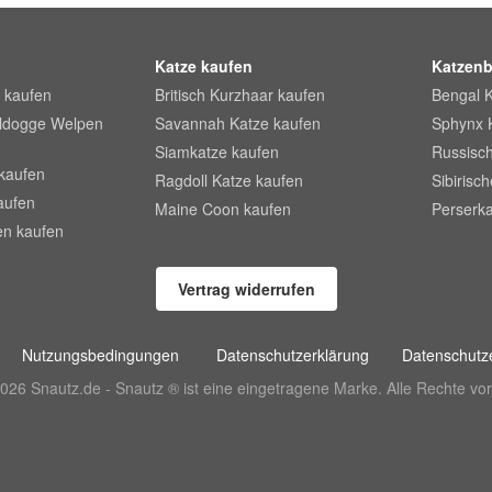
Katze kaufen
Katzenb
 kaufen
Britisch Kurzhaar kaufen
Bengal 
lldogge Welpen
Savannah Katze kaufen
Sphynx 
Siamkatze kaufen
Russisch
kaufen
Ragdoll Katze kaufen
Sibirisc
aufen
Maine Coon kaufen
Perserka
en kaufen
Vertrag widerrufen
Nutzungsbedingungen
Datenschutzerklärung
Datenschutze
026 Snautz.de - Snautz ® ist eine eingetragene Marke. Alle Rechte vor