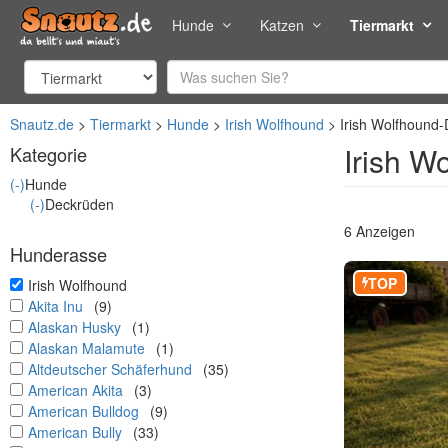
Hunde
Katzen
Tiermarkt
Snautz.de
Tiermarkt
Hunde
Irish Wolfhound
Irish Wolfhound
Irish W
Kategorie
(-)
Hunde
(-)
Deckrüden
6 Anzeigen
Hunderasse
TOP
undefined
Irish Wolfhound
undefined
Akita Inu
(9)
undefined
Alaskan Husky
(1)
undefined
Alaskan Malamute
(1)
undefined
Altdeutscher Schäferhund
(35)
undefined
American Akita
(3)
undefined
American Bulldog
(9)
undefined
American Bully
(33)