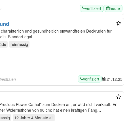
verifiziert
heute
n
ound
harakterlich und gesundheitlich einwandfreien Deckrüden für
din. Standort egal.
üde
reinrassig
verifiziert
Westfalen
21.12.25
Precious Power Cathal" zum Decken an, er wird nicht verkauft. Er
 einer Widerristhöhe von 90 cm; hat einen kräftigen Fang…
rassig
12 Jahre 4 Monate
alt