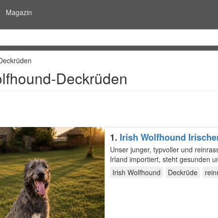
Magazin
-Deckrüden
olfhound-Deckrüden
1.
Irish Wolfhound Irisch
Unser junger, typvoller und reinra
Irish Wolfhound
Deckrüde
rein