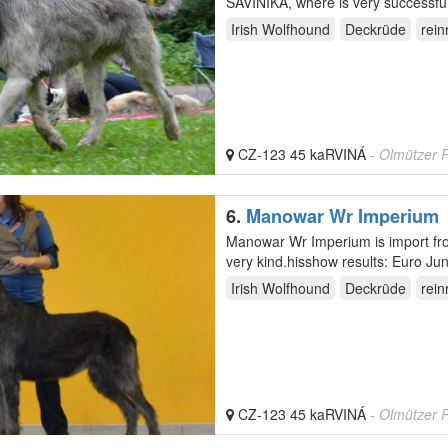
SAVINIKA, where is very successfu
licence,…
Irish Wolfhound
Deckrüde
rein
CZ-123 45 kaRVINÁ
- Olmützer 
6.
Manowar Wr Imperium
Manowar Wr Imperium is import fr
very kind.hisshow results: Euro J
winner,BOS,…
Irish Wolfhound
Deckrüde
rein
CZ-123 45 kaRVINÁ
- Olmützer 