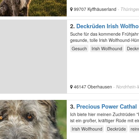
99707 Kyffhäuserland
- Thüringe
2.
Deckrüden Irish Wolfh
Suche für das kommende Frühjahr c
gesunde, tolle Irish Wolfhound-Hün
Gesuch
Irish Wolfhound
Deckr
46147 Oberhausen
- Nordrhein-
3.
Precious Power Cathal
Ich biete hier meinen Zuchtrüden "
ist ein großer, kräftiger Rüde mit
Irish Wolfhound
Deckrüde
rein