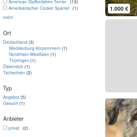
undefined
American Staffordshire Terrier
(13)
1.000 €
undefined
Amerikanischer Cocker Spaniel
(1)
mehr
Ort
Deutschland
(3)
Mecklenburg-Vorpommern
(1)
Nordrhein-Westfalen
(1)
Thüringen
(1)
Österreich
(1)
Tschechien
(2)
Typ
Angebot
(5)
Gesuch
(1)
Anbieter
undefined
privat
(2)