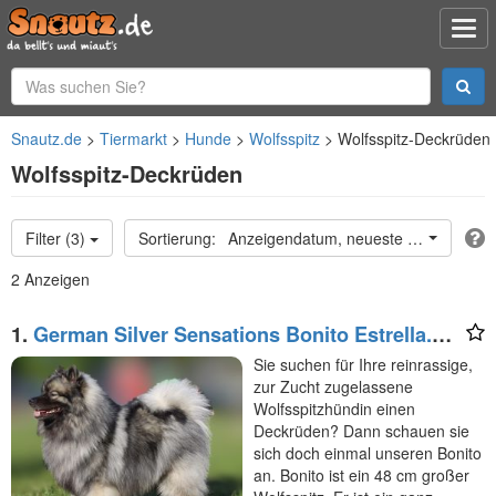
Snautz.de
Tiermarkt
Hunde
Wolfsspitz
Wolfsspitz-Deckrüden
Wolfsspitz-Deckrüden
Filter (3)
Anzeigendatum, neueste oben
2 Anzeigen
1.
German Silver Sensations Bonito Estrella.
Kein Verkauf!
Sie suchen für Ihre reinrassige,
zur Zucht zugelassene
Wolfsspitzhündin einen
Deckrüden? Dann schauen sie
sich doch einmal unseren Bonito
an. Bonito ist ein 48 cm großer