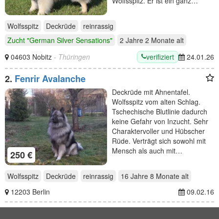
Wolfsspitz. Er ist ein ganz…
Wolfsspitz
Deckrüde
reinrassig
Zucht "German Silver Sensations"
2 Jahre 2 Monate
alt
verifiziert
04603 Nobitz
- Thüringen
24.01.26
2.
Fenrir Avalanche
Deckrüde mit Ahnentafel.
Wolfsspitz vom alten Schlag.
Tschechische Blutlinie dadurch
keine Gefahr von Inzucht. Sehr
Charaktervoller und Hübscher
Rüde. Verträgt sich sowohl mit
Mensch als auch mit…
250 €
Wolfsspitz
Deckrüde
reinrassig
16 Jahre 8 Monate
alt
12203 Berlin
09.02.16