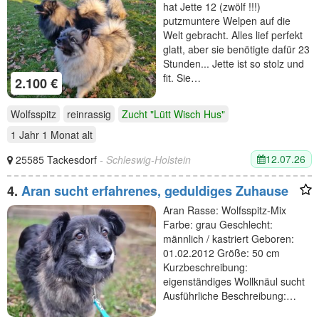
hat Jette 12 (zwölf !!!)
putzmuntere Welpen auf die
Welt gebracht. Alles lief perfekt
glatt, aber sie benötigte dafür 23
Stunden... Jette ist so stolz und
fit. Sie…
2.100 €
Wolfsspitz
reinrassig
Zucht "Lütt Wisch Hus"
1 Jahr 1 Monat
alt
12.07.26
25585 Tackesdorf
- Schleswig-Holstein
4.
Aran sucht erfahrenes, geduldiges Zuhause
Aran Rasse: Wolfsspitz-Mix
Farbe: grau Geschlecht:
männlich / kastriert Geboren:
01.02.2012 Größe: 50 cm
Kurzbeschreibung:
eigenständiges Wollknäul sucht
Ausführliche Beschreibung:…