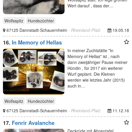
Wert darauf , dass der…
Wolfsspitz
Hundezüchter
67125 Dannstadt-Schauernheim
- Rheinland-Pfalz
19.05.18
16.
In Memory of Hellas
In meiner Zuchtstätte "In
Memory of Hellas" ist , nach
dann zweijähriger Pause meiner
Hündin , für 2017 ein weiterer
Wurf geplant. Die Kleinen
werden wie letztes Jahr (2015)
auch in…
Wolfsspitz
Hundezüchter
67125 Dannstadt-Schauernheim
- Rheinland-Pfalz
11.12.16
17.
Fenrir Avalanche
Deckrüde mit Ahnentafel.