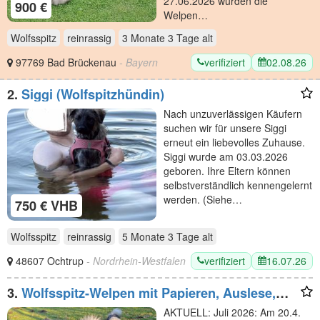
27.06.2026 wurden die
900 €
Welpen…
Wolfsspitz
reinrassig
3 Monate 3 Tage
alt
verifiziert
02.08.26
97769 Bad Brückenau
- Bayern
2.
Siggi (Wolfspitzhündin)
Nach unzuverlässigen Käufern
suchen wir für unsere Siggi
erneut ein liebevolles Zuhause.
Siggi wurde am 03.03.2026
geboren. Ihre Eltern können
selbstverständlich kennengelernt
werden. (Siehe…
750 € VHB
Wolfsspitz
reinrassig
5 Monate 3 Tage
alt
verifiziert
16.07.26
48607 Ochtrup
- Nordrhein-Westfalen
3.
Wolfsspitz-Welpen mit Papieren, Auslese,
vom anerkannter VDH-Züchterin
AKTUELL: Juli 2026: Am 20.4.