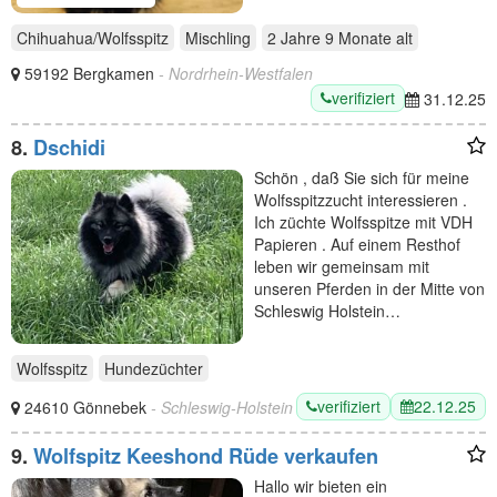
Chihuahua/Wolfsspitz
Mischling
2 Jahre 9 Monate
alt
59192 Bergkamen
- Nordrhein-Westfalen
verifiziert
31.12.25
8.
Dschidi
Schön , daß Sie sich für meine
Wolfsspitzzucht interessieren .
Ich züchte Wolfsspitze mit VDH
Papieren . Auf einem Resthof
leben wir gemeinsam mit
unseren Pferden in der Mitte von
Schleswig Holstein…
Wolfsspitz
Hundezüchter
verifiziert
22.12.25
24610 Gönnebek
- Schleswig-Holstein
9.
Wolfspitz Keeshond Rüde verkaufen
Hallo wir bieten ein