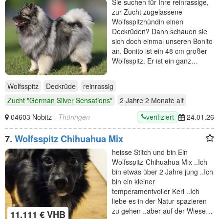
Sie suchen für Ihre reinrassige,
zur Zucht zugelassene
Wolfsspitzhündin einen
Deckrüden? Dann schauen sie
sich doch einmal unseren Bonito
an. Bonito ist ein 48 cm großer
Wolfsspitz. Er ist ein ganz…
Wolfsspitz
Deckrüde
reinrassig
Zucht "German Silver Sensations"
2 Jahre 2 Monate
alt
verifiziert
04603 Nobitz
- Thüringen
24.01.26
7.
Wolfsspitz Chihuahua Mix
heisse Stitch und bin Ein
Wolfsspitz-Chihuahua Mix ..Ich
bin etwas über 2 Jahre jung ..Ich
bin ein kleiner
temperamentvoller Kerl ..Ich
liebe es in der Natur spazieren
zu gehen ..aber auf der Wiese…
11.111 € VHB