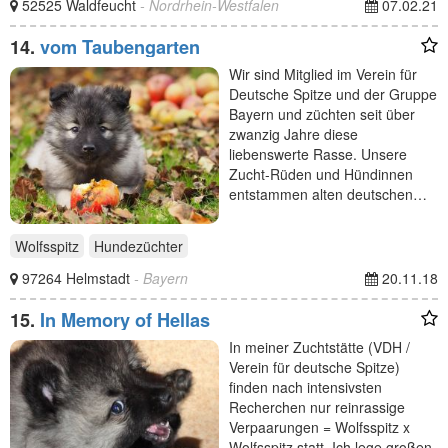
52525 Waldfeucht
- Nordrhein-Westfalen
07.02.21
14.
vom Taubengarten
Wir sind Mitglied im Verein für
Deutsche Spitze und der Gruppe
Bayern und züchten seit über
zwanzig Jahre diese
liebenswerte Rasse. Unsere
Zucht-Rüden und Hündinnen
entstammen alten deutschen…
Wolfsspitz
Hundezüchter
97264 Helmstadt
- Bayern
20.11.18
15.
In Memory of Hellas
In meiner Zuchtstätte (VDH /
Verein für deutsche Spitze)
finden nach intensivsten
Recherchen nur reinrassige
Verpaarungen = Wolfsspitz x
Wolfsspitz statt. Ich lege großen