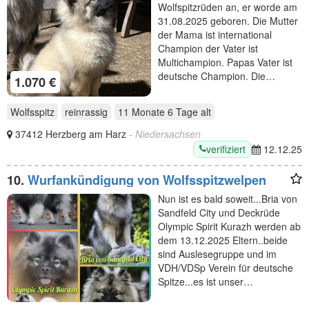
Wolfspitzrüden an, er worde am
31.08.2025 geboren. Die Mutter
der Mama ist international
Champion der Vater ist
Multichampion. Papas Vater ist
deutsche Champion. Die…
1.070 €
Wolfsspitz
reinrassig
11 Monate 6 Tage
alt
37412 Herzberg am Harz
- Niedersachsen
verifiziert
12.12.25
10.
Wurfankündigung von Wolfsspitzwelpen
Nun ist es bald soweit...Bria von
Sandfeld City und Deckrüde
Olympic Spirit Kurazh werden ab
dem 13.12.2025 Eltern..beide
sind Auslesegruppe und im
VDH/VDSp Verein für deutsche
Spitze...es ist unser…