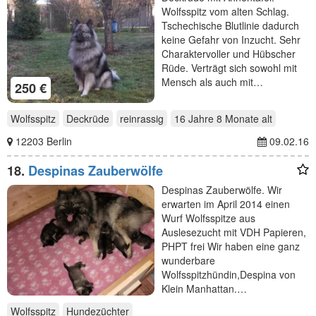
Wolfsspitz vom alten Schlag.
Tschechische Blutlinie dadurch
keine Gefahr von Inzucht. Sehr
Charaktervoller und Hübscher
Rüde. Verträgt sich sowohl mit
Mensch als auch mit…
250 €
Wolfsspitz
Deckrüde
reinrassig
16 Jahre 8 Monate
alt
12203 Berlin
09.02.16
18.
Despinas Zauberwölfe
Despinas Zauberwölfe. Wir
erwarten im April 2014 einen
Wurf Wolfsspitze aus
Auslesezucht mit VDH Papieren,
PHPT frei Wir haben eine ganz
wunderbare
Wolfsspitzhündin,Despina von
Klein Manhattan.…
Wolfsspitz
Hundezüchter