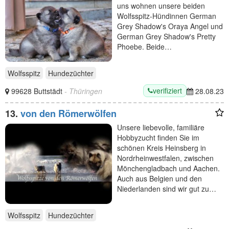
uns wohnen unsere beiden
Wolfsspitz-Hündinnen German
Grey Shadow's Oraya Angel und
German Grey Shadow's Pretty
Phoebe. Beide…
Wolfsspitz
Hundezüchter
verifiziert
99628 Buttstädt
- Thüringen
28.08.23
13.
von den Römerwölfen
Unsere liebevolle, familiäre
Hobbyzucht finden Sie im
schönen Kreis Heinsberg in
Nordrheinwestfalen, zwischen
Mönchengladbach und Aachen.
Auch aus Belgien und den
Niederlanden sind wir gut zu…
Wolfsspitz
Hundezüchter