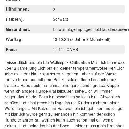
Hündinnen:
0
Farbe(n):
Schwarz
Gesundheit:
Entwurmt,geimpft,gechipt,Haustierauswei
Wurftag:
13.10.23
(2 Jahre 9 Monate alt)
Preis:
11.111 € VHB
heisse Stitch und bin Ein Wolfsspitz-Chihuahua Mix ..Ich bin etwas
über 2 Jahre jung ..Ich bin ein kleiner temperamentvoller Kerl ..Ich
liebe es in der Natur spazieren zu gehen ..aber auf der Wiese
rum zu toben und mit dem Ball zu spielen finde ich auch ganz
klasse .. Habe auch manchmal eine ganz schön grosse Klappe
wenn ich andere Hunde draHalloußen sehe ..Ich will immer
zeigen das ich der Boss bin obwohl ich so klein bin . Obwohl ich
so süss und nicht gross bin liege ich mit Kindern nicht auf einer
Wellenlänge ...Mit Katzen im Haushalt bin ich gut ..komme ich gut
mit klar .Ich würde gern zu jemanden hin kommen der schon
Hunde erfahren ist ..weil ich kann auch schon mal ein wenig
zicken ..und meine Ich bin der Boss ... leider muss mein Frauchen