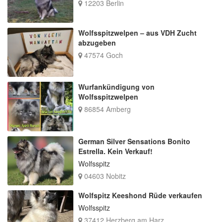
12203 Berlin
Wolfsspitzwelpen – aus VDH Zucht
abzugeben
47574 Goch
Wurfankündigung von
Wolfsspitzwelpen
86854 Amberg
German Silver Sensations Bonito
Estrella. Kein Verkauf!
Wolfsspitz
04603 Nobitz
Wolfspitz Keeshond Rüde verkaufen
Wolfsspitz
37412 Herzberg am Harz