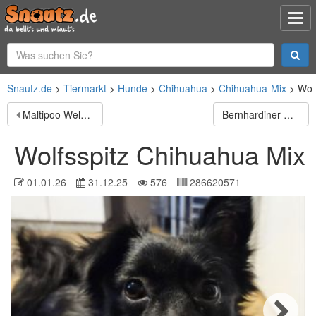
Snautz.de
Tiermarkt
Hunde
Chihuahua
Chihuahua-Mix
Wol
Maltipoo Welpe Hündin
Bernhardiner Senior in gute Hände abzugeben dringend
Wolfsspitz Chihuahua Mix
01.01.26
31.12.25
576
286620571