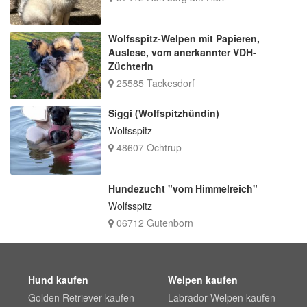
Wolfsspitz-Welpen mit Papieren,
Auslese, vom anerkannter VDH-
Züchterin
25585 Tackesdorf
Siggi (Wolfspitzhündin)
Wolfsspitz
48607 Ochtrup
Hundezucht "vom Himmelreich"
Wolfsspitz
06712 Gutenborn
Hund kaufen
Welpen kaufen
Golden Retriever kaufen
Labrador Welpen kaufen