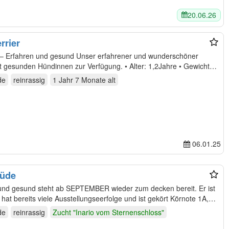
20.06.26
rrier
nd Unser erfahrener und wunderschöner
ündinnen zur Verfügung. • Alter: 1,2Jahre • Gewicht:
de
reinrassig
1 Jahr 7 Monate
alt
06.01.25
rüde
nd gesund steht ab SEPTEMBER wieder zum decken bereit. Er ist
d hat bereits viele Ausstellungseerfolge und ist gekört Körnote 1A,
de
reinrassig
Zucht "Inario vom Sternenschloss"