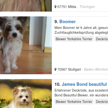
07751 Milda
- Thüringen
9.
Boomer
Mein Boomer ist 9 Jahre alt, gesund und glücklich. Er hat einen tol
Biewer Yorkshire Terrier
Deckrü
70567 Stuttgart
- Baden-Württe
10.
James Bond beautiful
Erfahrener Deckrüde, aus exzelen
Bond Beautiful Biewer, ein wunder
(ohne…
Biewer Yorkshire Terrier
Deckrü