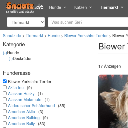
Hunde
Katzen
Tiermarkt
Snautz.de
Tiermarkt
Hunde
Biewer Yorkshire Terrier
Biewer Y
Biewer 
Kategorie
(-)
Hunde
(-)
Deckrüden
17 Anzeigen
Hunderasse
undefined
Biewer Yorkshire Terrier
undefined
Akita Inu
(9)
undefined
Alaskan Husky
(1)
undefined
Alaskan Malamute
(1)
undefined
Altdeutscher Schäferhund
(35)
undefined
American Akita
(3)
undefined
American Bulldog
(9)
undefined
American Bully
(33)