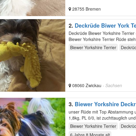
28755 Bremen
2.
Deckrüde Biwer York Te
Deckrüde Biewer Yorkshire Terrier – Erfahren und gesu
Biewer Yorkshire Terrier Rüde steht gesunden H
…
Biewer Yorkshire Terrier
Deckrü
08060 Zwickau
- Sachsen
3.
Biewer Yorkshire Deck
unser Rüde mit Top Abstammung u
1,8kg, PL 0/0, ist zuchttauglich un
er…
Biewer Yorkshire Terrier
Deckrü
6 Jahre 8 Monate
alt