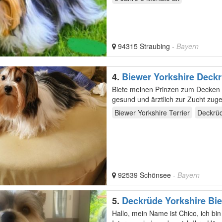
94315 Straubing
- Bayern
4.
Biewer Yorkshire Deck
Biete meinen Prinzen zum Decken an.
gesund und ärztlich zur Zucht zug
Biewer Yorkshire Terrier
Deckrü
92539 Schönsee
- Bayern
5.
Deckrüde Yorkshire Bie
Hallo, mein Name ist Chico, ich bin e