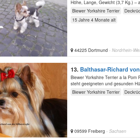
Höhe, Lange, Gewicht (3,7 Kg.) – a
Biewer Yorkshire Terrier
Deckrü
15 Jahre 4 Monate
alt
44225 Dortmund
- Nordrhein-We
13.
Balthasar-Richard von
Biewer Yorkshire Terrier a la Pom Pon Deckrüde Richard, freut sich auf
steht geeigneten und gesunden Hü
und…
Biewer Yorkshire Terrier
Deckrü
09599 Freiberg
- Sachsen