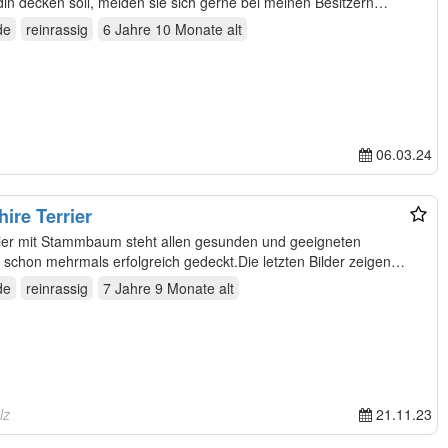
din decken soll, melden sie sich gerne bei meinen Besitzern…
de
reinrassig
6 Jahre 10 Monate
alt
06.03.24
ire Terrier
rier mit Stammbaum steht allen gesunden und geeigneten
schon mehrmals erfolgreich gedeckt.Die letzten Bilder zeigen
de
reinrassig
7 Jahre 9 Monate
alt
lz
21.11.23