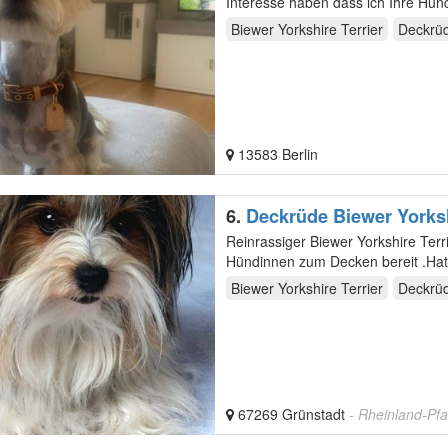
Interesse haben dass ich Ihre Hün
Biewer Yorkshire Terrier
Deckrü
13583 Berlin
6.
Deckrüde Biewer Yorksh
Reinrassiger Biewer Yorkshire Ter
Hündinnen zum Decken bereit .Hat 
einige Beispiele…
Biewer Yorkshire Terrier
Deckrü
67269 Grünstadt
- Rheinland-Pfa