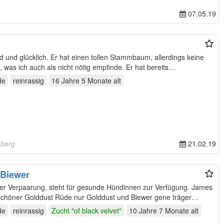
07.05.19
len Stammbaum, allerdings keine
Zuchttauglichkeitsprüfung abgelegt, was ich auch als nicht nötig empfinde. Er hat bereits…
de
reinrassig
16 Jahre 5 Monate
alt
mberg
21.02.19
 Biewer
ter Verpaarung, steht für gesunde Hündinnen zur Verfügung. James
schöner Golddust Rüde nur Golddust und Biewer gene träger
de
reinrassig
Zucht "of black velvet"
10 Jahre 7 Monate
alt