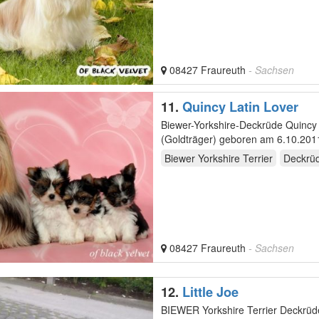
08427 Fraureuth
- Sachsen
11.
Quincy Latin Lover
Biewer-Yorkshire-Deckrüde Quincy 
(Goldträger) geboren am 6.10.2011; 
einem…
Biewer Yorkshire Terrier
Deckrü
08427 Fraureuth
- Sachsen
12.
Little Joe
BIEWER Yorkshire Terrier Deckrüde "Little Joe" 5 J.- bietet seine Dienste an... Die Papiere (DHS),