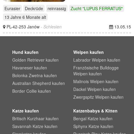
Eurasier
Deckrüde
reinrassig
Zucht "LUPUS FERRATUS"
13 Jahre 6 Monate
alt
PL-42-253 Janów
- Schlesien
13.05.15
Hund kaufen
Welpen kaufen
Golden Retriever kaufen
Labrador Welpen kaufen
Havaneser kaufen
Französische Bulldogge
Welpen kaufen
Bolonka Zwetna kaufen
Malinois Welpen kaufen
Australian Shepherd kaufen
Dackel Welpen kaufen
Border Collie kaufen
Zwergspitz Welpen kaufen
Katze kaufen
Katzenbabys & Kitten
Britisch Kurzhaar kaufen
Bengal Katze kaufen
Savannah Katze kaufen
Sphynx Katze kaufen