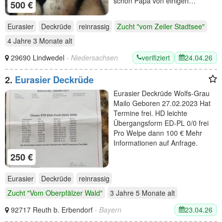
schon Papa von einigen…
500 €
Eurasier
Deckrüde
reinrassig
Zucht "vom Zeiler Stadtsee"
4 Jahre 3 Monate
alt
verifiziert
24.04.26
29690 Lindwedel
- Niedersachsen
2.
Eurasier Deckrüde
Eurasier Deckrüde Wolfs-Grau
Mailo Geboren 27.02.2023 Hat
Termine frei. HD leichte
Übergangsform ED-PL 0/0 frei
Pro Welpe dann 100 € Mehr
Informationen auf Anfrage.
250 €
Eurasier
Deckrüde
reinrassig
Zucht "Vom Oberpfälzer Wald"
3 Jahre 5 Monate
alt
23.04.26
92717 Reuth b. Erbendorf
- Bayern