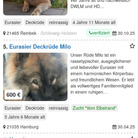
vier Jahre alt und nachweislich
DWLM und HD…
Eurasier
Deckrüde
reinrassig
4 Jahre 11 Monate
alt
verifiziert
21465 Reinbek
- Schleswig-Holstein
30.10.25
5.
Eurasier Deckrüde Milo
Unser Rüde Milo ist ein
rassetypischer, ausgeglichener
und liebevoller Eurasier mit
einem harmonischen Körperbau
und freundlichem Wesen. Er lebt
als vollwertiges Familienmitglied
in einem ruhigen…
600 €
Eurasier
Deckrüde
reinrassig
Zucht "Vom Elbstrand"
5 Jahre 6 Monate
alt
21035 Hamburg
30.04.25