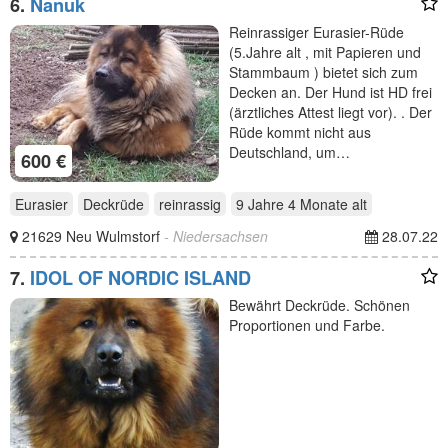
6.
Nanuk
Reinrassiger Eurasier-Rüde
(5.Jahre alt , mit Papieren und
Stammbaum ) bietet sich zum
Decken an. Der Hund ist HD frei
(ärztliches Attest liegt vor). . Der
Rüde kommt nicht aus
Deutschland, um…
600 €
Eurasier
Deckrüde
reinrassig
9 Jahre 4 Monate
alt
21629 Neu Wulmstorf
- Niedersachsen
28.07.22
7.
IDOL OF NORDIC ISLAND
Bewährt Deckrüde. Schönen
Proportionen und Farbe.