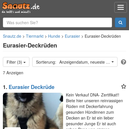
Snautz.de
Tiermarkt
Hunde
Eurasier
Eurasier-Deckrüden
Eurasier-Deckrüden
Filter (3)
Anzeigendatum, neueste oben
7 Anzeigen
1.
Eurasier Deckrüde
Kein Verkauf DNA- Zertifikat!!
Biete hier unseren reinrassigen
Rüden mit Deckerfahrung
gesunden Hündinnen zum
Decken an Er ist ein lieber
gesunder Junge Er ist auch