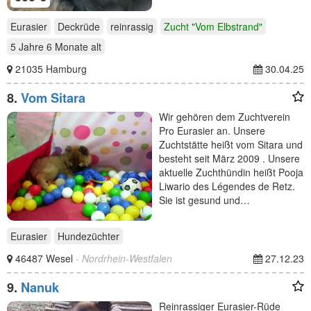
Eurasier
Deckrüde
reinrassig
Zucht "Vom Elbstrand"
5 Jahre 6 Monate
alt
21035 Hamburg
30.04.25
8.
Vom Sitara
Wir gehören dem Zuchtverein
Pro Eurasier an. Unsere
Zuchtstätte heißt vom Sitara und
besteht seit März 2009 . Unsere
aktuelle Zuchthündin heißt Pooja
Liwario des Légendes de Retz.
Sie ist gesund und…
Eurasier
Hundezüchter
46487 Wesel
- Nordrhein-Westfalen
27.12.23
9.
Nanuk
Reinrassiger Eurasier-Rüde