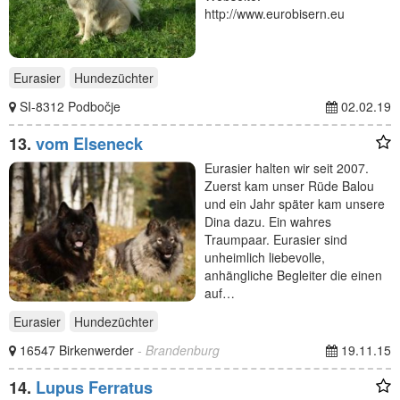
http://www.eurobisern.eu
Eurasier
Hundezüchter
SI-8312 Podbočje
02.02.19
13.
vom Elseneck
Eurasier halten wir seit 2007.
Zuerst kam unser Rüde Balou
und ein Jahr später kam unsere
Dina dazu. Ein wahres
Traumpaar. Eurasier sind
unheimlich liebevolle,
anhängliche Begleiter die einen
auf…
Eurasier
Hundezüchter
16547 Birkenwerder
- Brandenburg
19.11.15
14.
Lupus Ferratus