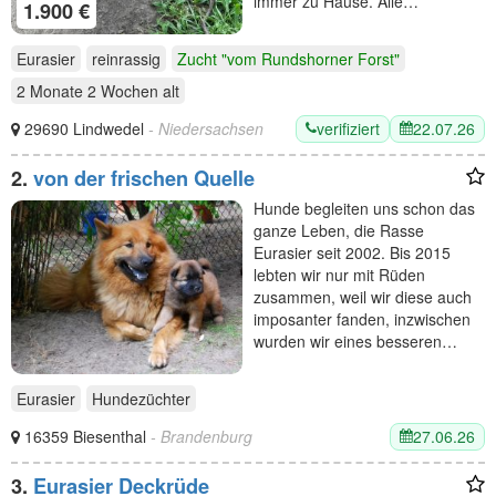
immer zu Hause. Alle…
1.900 €
Eurasier
reinrassig
Zucht "vom Rundshorner Forst"
2 Monate 2 Wochen
alt
verifiziert
22.07.26
29690 Lindwedel
- Niedersachsen
2.
von der frischen Quelle
Hunde begleiten uns schon das
ganze Leben, die Rasse
Eurasier seit 2002. Bis 2015
lebten wir nur mit Rüden
zusammen, weil wir diese auch
imposanter fanden, inzwischen
wurden wir eines besseren…
Eurasier
Hundezüchter
27.06.26
16359 Biesenthal
- Brandenburg
3.
Eurasier Deckrüde