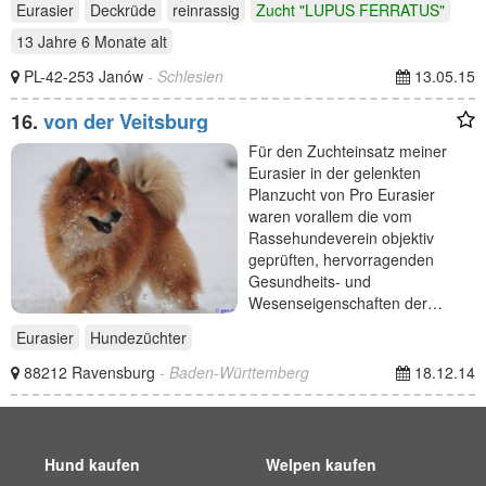
Eurasier
Deckrüde
reinrassig
Zucht "LUPUS FERRATUS"
13 Jahre 6 Monate
alt
PL-42-253 Janów
- Schlesien
13.05.15
16.
von der Veitsburg
Für den Zuchteinsatz meiner
Eurasier in der gelenkten
Planzucht von Pro Eurasier
waren vorallem die vom
Rassehundeverein objektiv
geprüften, hervorragenden
Gesundheits- und
Wesenseigenschaften der…
Eurasier
Hundezüchter
88212 Ravensburg
- Baden-Württemberg
18.12.14
Hund kaufen
Welpen kaufen