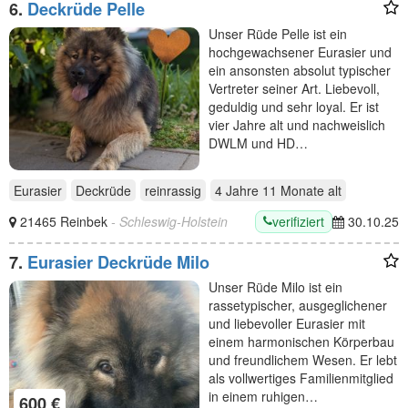
6.
Deckrüde Pelle
Unser Rüde Pelle ist ein
hochgewachsener Eurasier und
ein ansonsten absolut typischer
Vertreter seiner Art. Liebevoll,
geduldig und sehr loyal. Er ist
vier Jahre alt und nachweislich
DWLM und HD…
Eurasier
Deckrüde
reinrassig
4 Jahre 11 Monate
alt
verifiziert
21465 Reinbek
- Schleswig-Holstein
30.10.25
7.
Eurasier Deckrüde Milo
Unser Rüde Milo ist ein
rassetypischer, ausgeglichener
und liebevoller Eurasier mit
einem harmonischen Körperbau
und freundlichem Wesen. Er lebt
als vollwertiges Familienmitglied
in einem ruhigen…
600 €