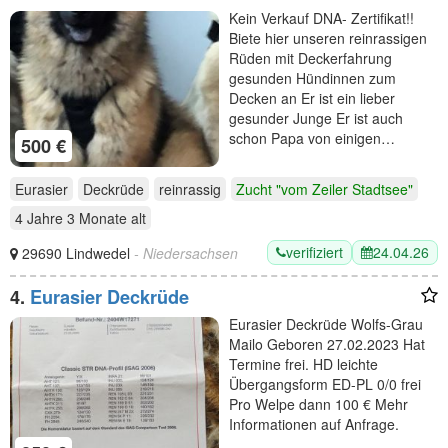
Kein Verkauf DNA- Zertifikat!!
Biete hier unseren reinrassigen
Rüden mit Deckerfahrung
gesunden Hündinnen zum
Decken an Er ist ein lieber
gesunder Junge Er ist auch
schon Papa von einigen…
500 €
Eurasier
Deckrüde
reinrassig
Zucht "vom Zeiler Stadtsee"
4 Jahre 3 Monate
alt
verifiziert
24.04.26
29690 Lindwedel
- Niedersachsen
4.
Eurasier Deckrüde
Eurasier Deckrüde Wolfs-Grau
Mailo Geboren 27.02.2023 Hat
Termine frei. HD leichte
Übergangsform ED-PL 0/0 frei
Pro Welpe dann 100 € Mehr
Informationen auf Anfrage.