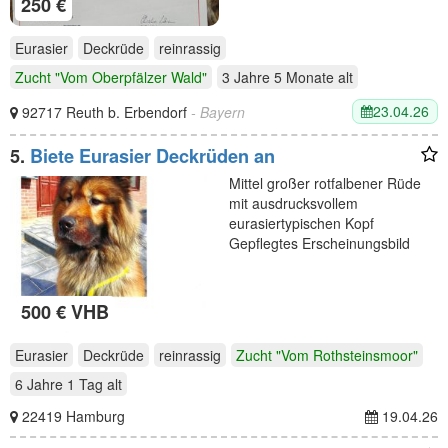
250 €
Eurasier
Deckrüde
reinrassig
Zucht "Vom Oberpfälzer Wald"
3 Jahre 5 Monate
alt
23.04.26
92717 Reuth b. Erbendorf
- Bayern
5.
Biete Eurasier Deckrüden an
Mittel großer rotfalbener Rüde
mit ausdrucksvollem
eurasiertypischen Kopf
Gepflegtes Erscheinungsbild
500 € VHB
Eurasier
Deckrüde
reinrassig
Zucht "Vom Rothsteinsmoor"
6 Jahre 1 Tag
alt
22419 Hamburg
19.04.26