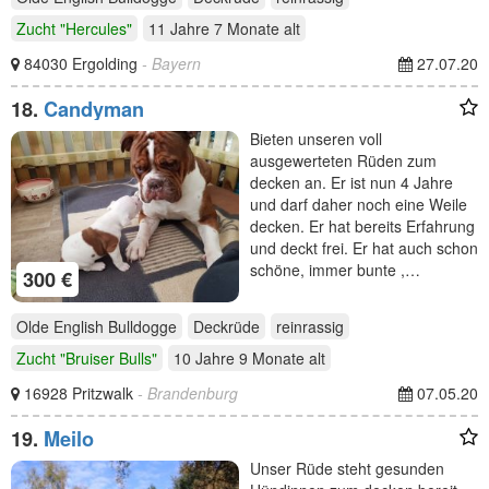
Zucht "Hercules"
11 Jahre 7 Monate
alt
84030 Ergolding
- Bayern
27.07.20
18.
Candyman
Bieten unseren voll
ausgewerteten Rüden zum
decken an. Er ist nun 4 Jahre
und darf daher noch eine Weile
decken. Er hat bereits Erfahrung
und deckt frei. Er hat auch schon
schöne, immer bunte ,…
300 €
Olde English Bulldogge
Deckrüde
reinrassig
Zucht "Bruiser Bulls"
10 Jahre 9 Monate
alt
16928 Pritzwalk
- Brandenburg
07.05.20
19.
Meilo
Unser Rüde steht gesunden