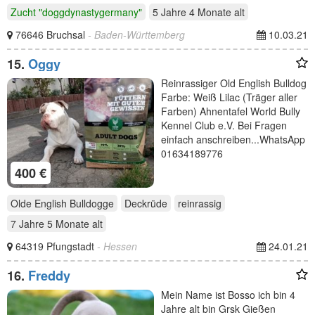
Zucht "doggdynastygermany"
5 Jahre 4 Monate
alt
76646 Bruchsal
- Baden-Württemberg
10.03.21
15.
Oggy
Reinrassiger Old English Bulldog
Farbe: Weiß Lilac (Träger aller
Farben) Ahnentafel World Bully
Kennel Club e.V. Bei Fragen
einfach anschreiben...WhatsApp
01634189776
400 €
Olde English Bulldogge
Deckrüde
reinrassig
7 Jahre 5 Monate
alt
64319 Pfungstadt
- Hessen
24.01.21
16.
Freddy
Mein Name ist Bosso ich bin 4
Jahre alt bin Grsk Gießen