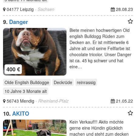
04177 Leipzig
- Sachsen
28.08.23
9.
Danger
Biete meinen hochwertigen Old
english Bulldogg Rüden zum
Decken an. Er ist mittlerweile 6
Jahre alt und seine Fellfarbe ist
chocolate tricolor. Unser Danger
ist ca. 45 kg schwer und hat
eine…
400 €
Olde English Bulldogge
Deckrüde
reinrassig
10 Jahre 3 Monate
alt
56743 Mendig
- Rheinland-Pfalz
21.05.22
10.
AKITO
Kein Verkauf!!! Akito möchte
gerne eine Hündin glücklich
machen und steht zum decken