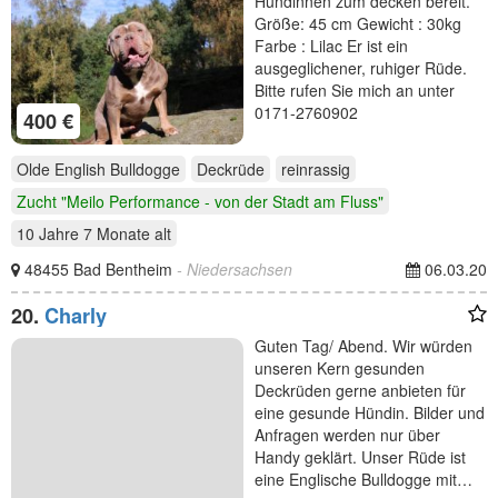
Hündinnen zum decken bereit.
Größe: 45 cm Gewicht : 30kg
Farbe : Lilac Er ist ein
ausgeglichener, ruhiger Rüde.
Bitte rufen Sie mich an unter
0171-2760902
400 €
Olde English Bulldogge
Deckrüde
reinrassig
Zucht "Meilo Performance - von der Stadt am Fluss"
10 Jahre 7 Monate
alt
48455 Bad Bentheim
- Niedersachsen
06.03.20
20.
Charly
Guten Tag/ Abend. Wir würden
unseren Kern gesunden
Deckrüden gerne anbieten für
eine gesunde Hündin. Bilder und
Anfragen werden nur über
Handy geklärt. Unser Rüde ist
eine Englische Bulldogge mit…