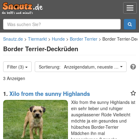
Snautz.de
Tiermarkt
Hunde
Border Terrier
Border Terrier-De
Border Terrier-Deckrüden
Filter (3)
Anzeigendatum, neueste oben
3 Anzeigen
1.
Xilo from the sunny Highlands
Xilo from the sunny Highlands ist
ein sehr lieber und ruhiger
ausgelassener Rüde Vielleicht
möchte ja ein gesundes und
hübsches Border-Terrier
Mädchen ihn mal