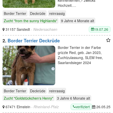
kennenlernen,? zwecks
Hochzeit.…
Border Terrier
Deckrüde
reinrassig
Zucht "from the sunny Highlands"
9 Jahre 4 Monate
alt
19.07.26
31157 Sarstedt
- Niedersachsen
2.
Border Terrier Deckrüde
Border Terrier in der Farbe
grizzle Red, geb. Jan 2023,
Zuchtzulassung, SLEM free,
Saarlandsieger 2024
Border Terrier
Deckrüde
reinrassig
Zucht "Goldstückchen‘s Henry"
3 Jahre 6 Monate
alt
verifiziert
67471 Elmstein
- Rheinland-Pfalz
26.05.25