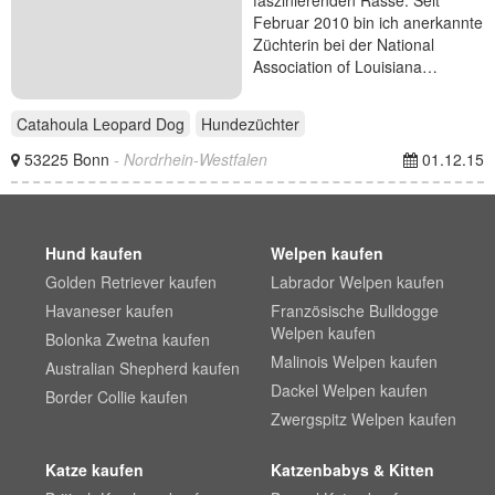
Februar 2010 bin ich anerkannte
Züchterin bei der National
Association of Louisiana…
Catahoula Leopard Dog
Hundezüchter
53225 Bonn
- Nordrhein-Westfalen
01.12.15
Hund kaufen
Welpen kaufen
Golden Retriever kaufen
Labrador Welpen kaufen
Havaneser kaufen
Französische Bulldogge
Welpen kaufen
Bolonka Zwetna kaufen
Malinois Welpen kaufen
Australian Shepherd kaufen
Dackel Welpen kaufen
Border Collie kaufen
Zwergspitz Welpen kaufen
Katze kaufen
Katzenbabys & Kitten