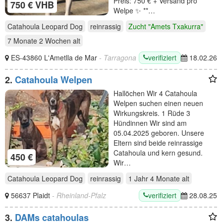
Preis: 750 € + Versand pro
750 € VHB
Welpe ✨ **…
Catahoula Leopard Dog
reinrassig
Zucht "Amets Txakurra"
7 Monate 2 Wochen
alt
verifiziert
ES-43860 L'Ametlla de Mar
- Tarragona
18.02.26
2.
Catahoula Welpen
Hallöchen Wir 4 Catahoula
Welpen suchen einen neuen
Wirkungskreis. 1 Rüde 3
Hündinnen Wir sind am
05.04.2025 geboren. Unsere
Eltern sind beide reinrassige
Catahoula und kern gesund.
450 €
Wir…
Catahoula Leopard Dog
reinrassig
1 Jahr 4 Monate
alt
verifiziert
56637 Plaidt
- Rheinland-Pfalz
28.08.25
3.
DAMs catahoulas