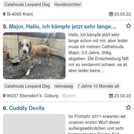
Catahoula Leopard Dog
Hundezüchter
SI-4000 Kranj
23.03.22
5.
Major, Hallo, ich kämpfe jetzt sehr lange
schon mit mir
Hallo, ich kämpfe jetzt sehr
lange schon mit mir, aber leider
muss ich meinen Cathahoula
Major, 3,5 Jahre, 30kg,
abgeben. Die Entscheidung fällt
mir so verdammt schwer, es ist
aber leider keine…
Catahoula Leopard Dog
reinrassig
7 Jahre 10 Monate
alt
96237 Ebersdorf b. Coburg
- Bayern
23.02.22
6.
Cuddly Devils
Im Frühjahr 2011 erwarten wir
unseren ersten Wurf dieser
außergewöhnlichen und sehr
faszinierenden Rasse. Seit