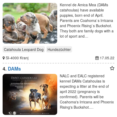
Kennel de Amica Mea (DAMs
catahoulas) have available
puppies, born end of April.
Parents are Coahoma`s Irricana
and Phoenix Rising`s Buckshot.
They both are family dogs with a
lot of sport and…
Catahoula Leopard Dog
Hundezüchter
SI-4000 Kranj
17.05.22
4.
DAMs
NALC and EALC registered
kennel DAMs Catahoulas is
expecting a litter at the end of
april 2022 (pregnancy is
confirmed). Parents will be
Coahoma's Irricana and Phoenix
Rising's Buckshot.…