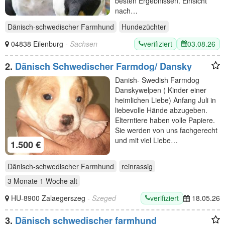
besten Ergebnissen. Einsicht
nach…
Dänisch-schwedischer Farmhund
Hundezüchter
verifiziert
03.08.26
04838 Eilenburg
- Sachsen
2.
Dänisch Schwedischer Farmdog/ Dansky
Danish- Swedish Farmdog
Danskywelpen ( Kinder einer
heimlichen Liebe) Anfang Juli in
liebevolle Hände abzugeben.
Elterntiere haben volle Papiere.
Sie werden von uns fachgerecht
und mit viel Liebe…
1.500 €
Dänisch-schwedischer Farmhund
reinrassig
3 Monate 1 Woche
alt
verifiziert
HU-8900 Zalaegerszeg
- Szeged
18.05.26
3.
Dänisch schwedischer farmhund