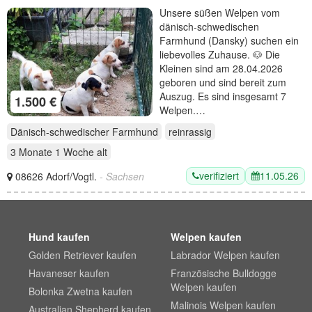
Unsere süßen Welpen vom
dänisch-schwedischen
Farmhund (Dansky) suchen ein
liebevolles Zuhause. 🐶 Die
Kleinen sind am 28.04.2026
geboren und sind bereit zum
Auszug. Es sind insgesamt 7
1.500 €
Welpen.…
Dänisch-schwedischer Farmhund
reinrassig
3 Monate 1 Woche
alt
verifiziert
11.05.26
08626 Adorf/Vogtl.
- Sachsen
Hund kaufen
Welpen kaufen
Golden Retriever kaufen
Labrador Welpen kaufen
Havaneser kaufen
Französische Bulldogge
Welpen kaufen
Bolonka Zwetna kaufen
Malinois Welpen kaufen
Australian Shepherd kaufen