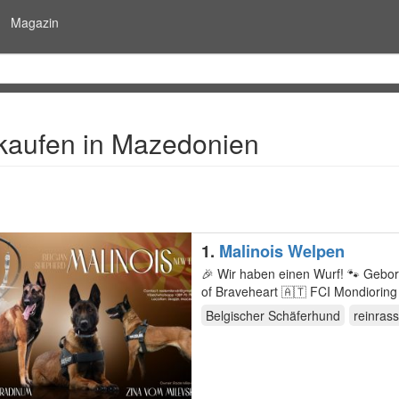
Magazin
kaufen in Mazedonien
1.
Malinois Welpen
🎉 Wir haben einen Wurf! 🐾 Gebo
of Braveheart 🇦🇹 FCI Mondioring
MONDIORING 3…
Belgischer Schäferhund
reinrass