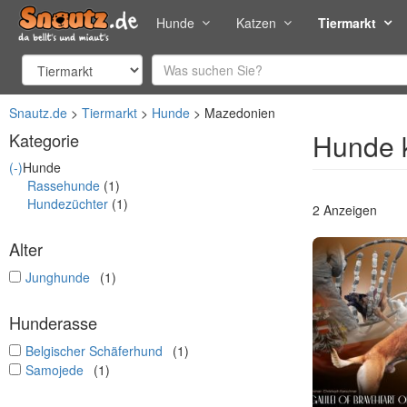
Hunde
Katzen
Tiermarkt
Snautz.de
Tiermarkt
Hunde
Mazedonien
Hunde 
Kategorie
(-)
Hunde
Rassehunde
(1)
Hundezüchter
(1)
2 Anzeigen
Alter
undefined
Junghunde
(1)
Hunderasse
undefined
Belgischer Schäferhund
(1)
undefined
Samojede
(1)