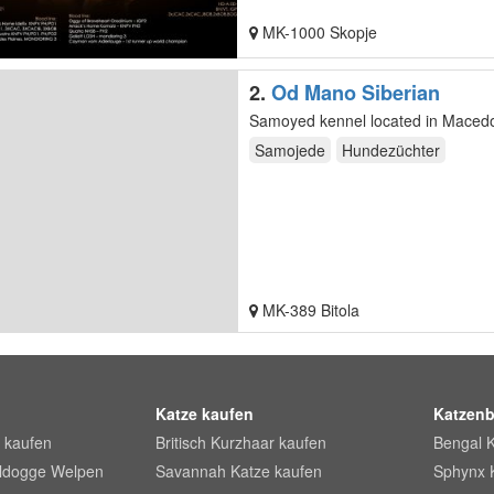
MK-1000 Skopje
2.
Od Mano Siberian
Samoyed kennel located in Macedo
Samojede
Hundezüchter
MK-389 Bitola
Katze kaufen
Katzenb
 kaufen
Britisch Kurzhaar kaufen
Bengal 
lldogge Welpen
Savannah Katze kaufen
Sphynx 