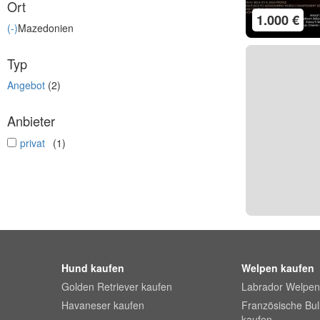
Ort
1.000 €
(-)
Mazedonien
Typ
Angebot
(2)
Anbieter
undefined
privat
(1)
Hund kaufen
Welpen kaufen
Golden Retriever kaufen
Labrador Welpen
Havaneser kaufen
Französische Bu
kaufen