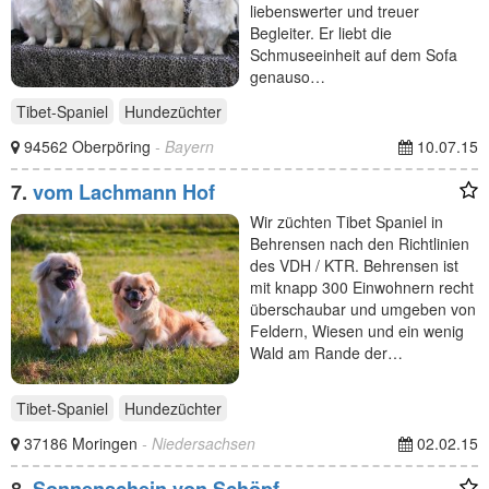
liebenswerter und treuer
Begleiter. Er liebt die
Schmuseeinheit auf dem Sofa
genauso…
Tibet-Spaniel
Hundezüchter
94562 Oberpöring
- Bayern
10.07.15
7.
vom Lachmann Hof
Wir züchten Tibet Spaniel in
Behrensen nach den Richtlinien
des VDH / KTR. Behrensen ist
mit knapp 300 Einwohnern recht
überschaubar und umgeben von
Feldern, Wiesen und ein wenig
Wald am Rande der…
Tibet-Spaniel
Hundezüchter
37186 Moringen
- Niedersachsen
02.02.15