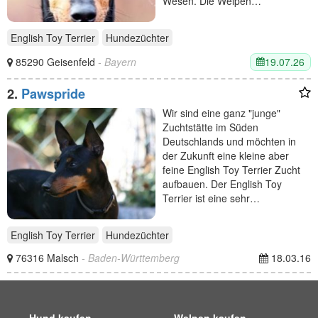
Wesen. Die Welpen…
English Toy Terrier
Hundezüchter
19.07.26
85290 Geisenfeld
- Bayern
2.
Pawspride
Wir sind eine ganz "junge"
Zuchtstätte im Süden
Deutschlands und möchten in
der Zukunft eine kleine aber
feine English Toy Terrier Zucht
aufbauen. Der English Toy
Terrier ist eine sehr…
English Toy Terrier
Hundezüchter
76316 Malsch
- Baden-Württemberg
18.03.16
Hund kaufen
Welpen kaufen