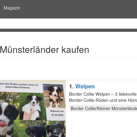
Magazin
 Münsterländer kaufen
1.
Welpen
Border Collie Welpen – 3 liebevolle Rüde
Border-Collie-Rüden und eine Hündin suchen ab der 10-12. Lebenswoche ein liebevolles Zuhause, in
dem…
Border Collie/Kleiner Münsterländ