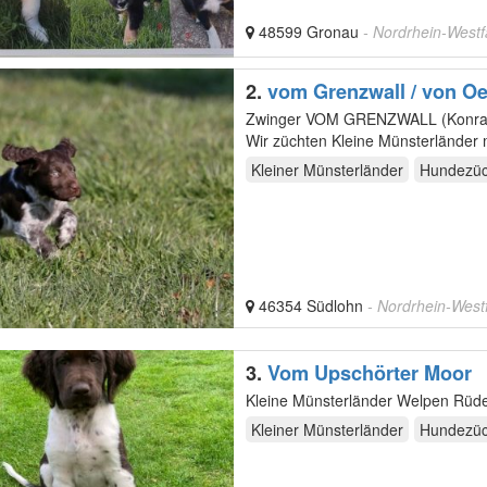
48599 Gronau
- Nordrhein-Westf
2.
vom Grenzwall / von O
Zwinger VOM GRENZWALL (Konrad I
Kleiner Münsterländer
Hundezüc
46354 Südlohn
- Nordrhein-West
3.
Vom Upschörter Moor
Kleine Münsterländer Welpen Rüd
Kleiner Münsterländer
Hundezüc