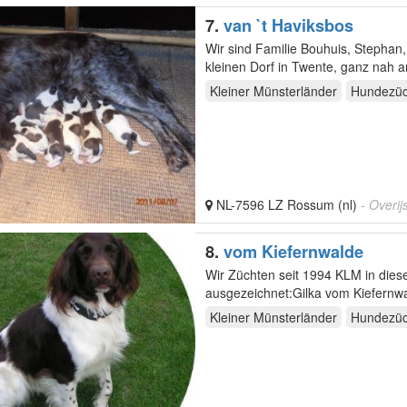
7.
van `t Haviksbos
Wir sind Familie Bouhuis, Stepha
kleinen Dorf in Twente, ganz nah a
begeisteter…
Kleiner Münsterländer
Hundezüc
NL-7596 LZ Rossum (nl)
- Overij
8.
vom Kiefernwalde
Wir Züchten seit 1994 KLM in die
ausgezeichnet:Gilka vom Kiefernw
Bundeszuchtschau V/V.Als…
Kleiner Münsterländer
Hundezüc