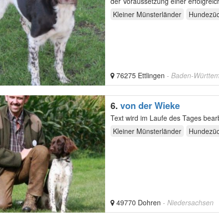
der Voraussetzung einer erfolgrei
Kleiner Münsterländer
Hundezüc
76275 Ettlingen
- Baden-Württe
6.
von der Wieke
Text wird im Laufe des Tages bearb
Kleiner Münsterländer
Hundezüc
49770 Dohren
- Niedersachsen