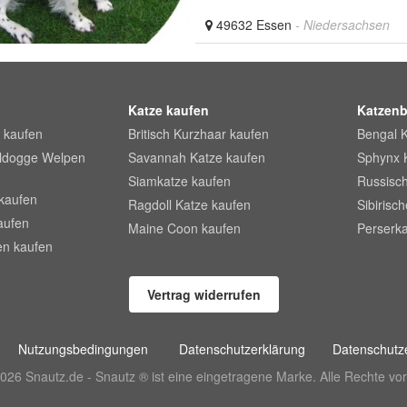
49632 Essen
- Niedersachsen
Katze kaufen
Katzenb
 kaufen
Britisch Kurzhaar kaufen
Bengal 
lldogge Welpen
Savannah Katze kaufen
Sphynx 
Siamkatze kaufen
Russisch
kaufen
Ragdoll Katze kaufen
Sibirisc
aufen
Maine Coon kaufen
Perserka
en kaufen
Vertrag widerrufen
Nutzungsbedingungen
Datenschutzerklärung
Datenschutze
026 Snautz.de - Snautz ® ist eine eingetragene Marke. Alle Rechte vor