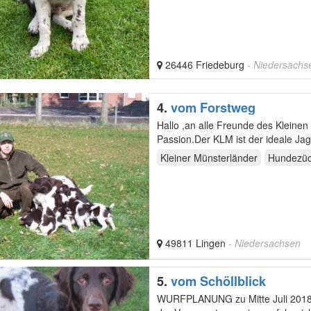
26446 Friedeburg
- Niedersachs
4.
vom Forstweg
Hallo ,an alle Freunde des Kleinen
Passion.Der KLM ist der ideale Jag
meines…
Kleiner Münsterländer
Hundezüc
49811 Lingen
- Niedersachsen
5.
vom Schöllblick
WURFPLANUNG zu Mitte Juli 2018 (A