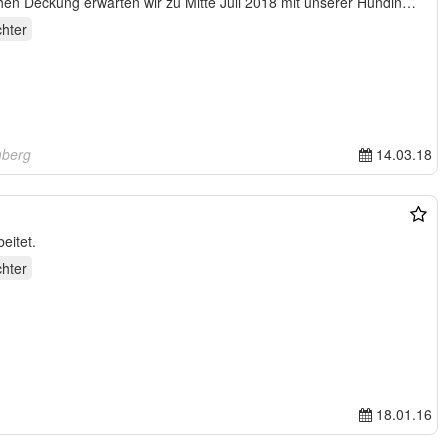
chen Deckung erwarten wir zu Mitte Juli 2018 mit unserer Hündin…
hter
mberg
14.03.18
eitet.
hter
18.01.16