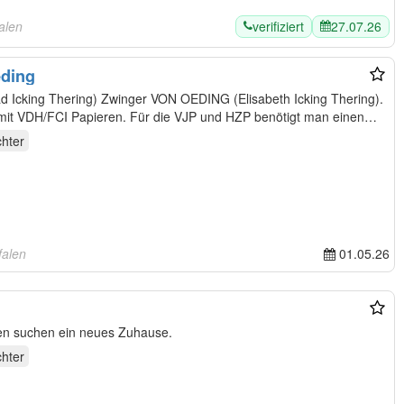
verifiziert
27.07.26
alen
eding
cking Thering) Zwinger VON OEDING (Elisabeth Icking Thering).
Wir züchten Kleine Münsterländer mit VDH/FCI Papieren. Für die VJP und HZP benötigt man einen…
hter
falen
01.05.26
en suchen ein neues Zuhause.
hter