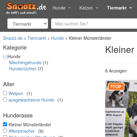
Hunde
Katzen
Tiermarkt
Snautz.de
Tiermarkt
Hunde
Kleiner Münsterländer
Kleiner
Kategorie
(-)
Hunde
Mischlingshunde
(1)
Hundezüchter
(7)
8 Anzeigen
Alter
TOP
undefined
Welpen
(1)
undefined
ausgewachsene Hunde
(1)
Hunderasse
undefined
Kleiner Münsterländer
undefined
Affenpinscher
(9)