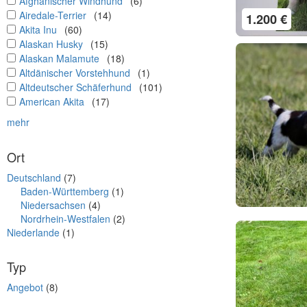
undefined
Afghanischer Windhund
(6)
undefined
Airedale-Terrier
(14)
1.200 €
undefined
Akita Inu
(60)
undefined
Alaskan Husky
(15)
undefined
Alaskan Malamute
(18)
undefined
Altdänischer Vorstehhund
(1)
undefined
Altdeutscher Schäferhund
(101)
undefined
American Akita
(17)
mehr
Ort
Deutschland
(7)
Baden-Württemberg
(1)
Niedersachsen
(4)
Nordrhein-Westfalen
(2)
Niederlande
(1)
Typ
Angebot
(8)