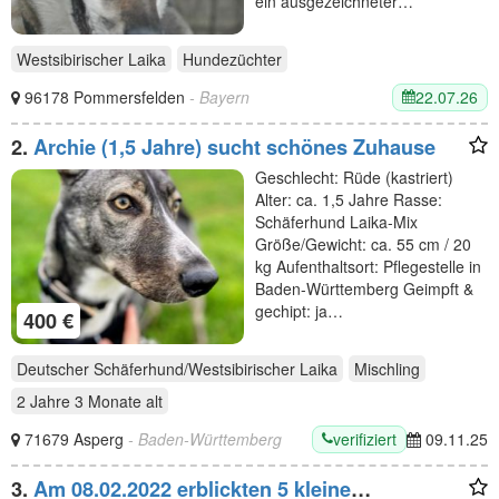
ein ausgezeichneter…
Westsibirischer Laika
Hundezüchter
22.07.26
96178 Pommersfelden
- Bayern
2.
Archie (1,5 Jahre) sucht schönes Zuhause
Geschlecht: Rüde (kastriert)
Alter: ca. 1,5 Jahre Rasse:
Schäferhund Laika-Mix
Größe/Gewicht: ca. 55 cm / 20
kg Aufenthaltsort: Pflegestelle in
Baden-Württemberg Geimpft &
gechipt: ja…
400 €
Deutscher Schäferhund/Westsibirischer Laika
Mischling
2 Jahre 3 Monate
alt
verifiziert
71679 Asperg
- Baden-Württemberg
09.11.25
3.
Am 08.02.2022 erblickten 5 kleine