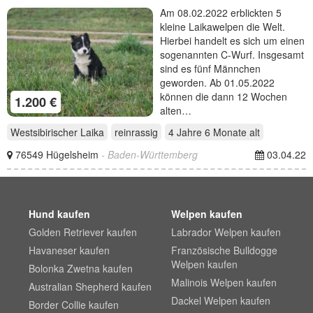
Laikawelpen die Welt.
Am 08.02.2022 erblickten 5
kleine Laikawelpen die Welt.
Hierbei handelt es sich um einen
sogenannten C-Wurf. Insgesamt
sind es fünf Männchen
geworden. Ab 01.05.2022
können die dann 12 Wochen
1.200 €
alten…
Westsibirischer Laika
reinrassig
4 Jahre 6 Monate
alt
76549 Hügelsheim
- Baden-Württemberg
03.04.22
Hund kaufen
Welpen kaufen
Golden Retriever kaufen
Labrador Welpen kaufen
Havaneser kaufen
Französische Bulldogge
Welpen kaufen
Bolonka Zwetna kaufen
Malinois Welpen kaufen
Australian Shepherd kaufen
Dackel Welpen kaufen
Border Collie kaufen