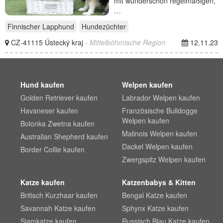
mit wunderschön regelmäßigen,
…
Finnischer Lapphund
Hundezüchter
CZ-41115 Ústecký kraj
- Mittelböhmische Region
12.11.23
Hund kaufen
Welpen kaufen
Golden Retriever kaufen
Labrador Welpen kaufen
Havaneser kaufen
Französische Bulldogge
Welpen kaufen
Bolonka Zwetna kaufen
Malinois Welpen kaufen
Australian Shepherd kaufen
Dackel Welpen kaufen
Border Collie kaufen
Zwergspitz Welpen kaufen
Katze kaufen
Katzenbabys & Kitten
Britisch Kurzhaar kaufen
Bengal Katze kaufen
Savannah Katze kaufen
Sphynx Katze kaufen
Siamkatze kaufen
Russisch Blau Katze kaufen