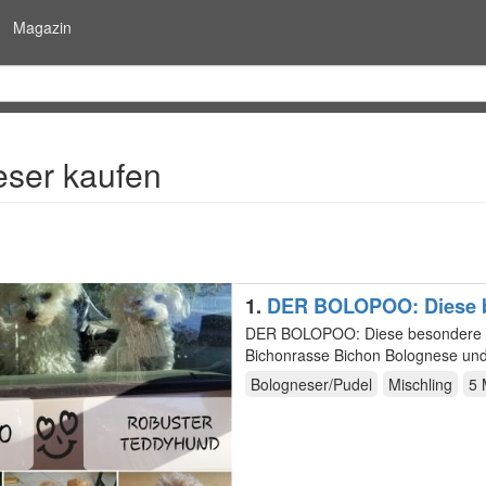
Magazin
ser kaufen
1.
DER BOLOPOO: Diese b
DER BOLOPOO: Diese besondere , b
Bichonrasse Bichon Bolognese un
bekannten Malteser, ist…
Bologneser/Pudel
Mischling
5 