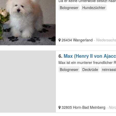
Da er keine Unterwolle besitzt haa
Bologneser
Hundezüchter
26434 Wangerland
- Niedersach
6.
Max (Henry II von Ajacc
Max ist ein munterer freundlicher 
Bologneser
Deckrüde
reinrass
32805 Horn-Bad Meinberg
- Nor