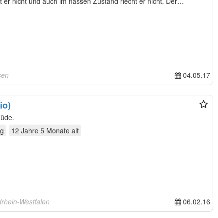
rt er nicht und auch im nassen Zustand riecht er nicht. Der…
sen
04.05.17
io)
Rüde.
ig
12 Jahre 5 Monate
alt
drhein-Westfalen
06.02.16