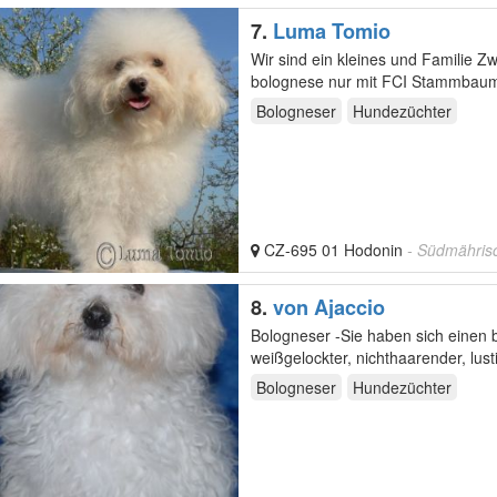
7.
Luma Tomio
Wir sind ein kleines und Familie Zwinger von Bolognese Luma Tomio in Tschechisch. Wir züchten
bolognese nur mit FCI Stammbaum
Hunde, unsere…
Bologneser
Hundezüchter
CZ-695 01 Hodonin
- Südmähris
8.
von Ajaccio
Bologneser -Sie haben sich einen 
weißgelockter, nichthaarender, lus
in…
Bologneser
Hundezüchter