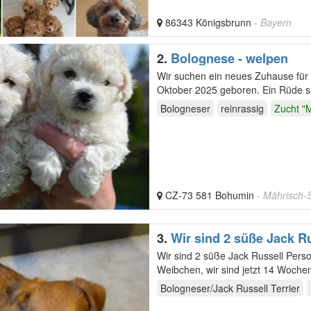
86343 Königsbrunn
- Bayern
2.
Bolognese - welpen
Wir suchen ein neues Zuhause fü
Oktober 2025 geboren. Ein Rüde suc
und der…
Bologneser
reinrassig
Zucht "M
CZ-73 581 Bohumin
- Mährisch-
3.
Wir sind 2 süße Jack R
Wir sind 2 süße Jack Russell Per
Weibchen, wir sind jetzt 14 Wochen
Wir sind…
Bologneser/Jack Russell Terrier