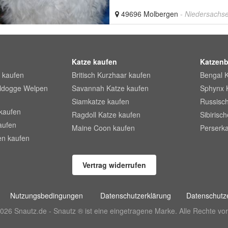
49696 Molbergen
- Niedersachs
Katze kaufen
Katzenb
 kaufen
Britisch Kurzhaar kaufen
Bengal 
lldogge Welpen
Savannah Katze kaufen
Sphynx 
Siamkatze kaufen
Russisch
kaufen
Ragdoll Katze kaufen
Sibirisc
aufen
Maine Coon kaufen
Perserka
en kaufen
Vertrag widerrufen
Nutzungsbedingungen
Datenschutzerklärung
Datenschutze
026 Snautz.de - Snautz ® ist eine eingetragene Marke. Alle Rechte vor