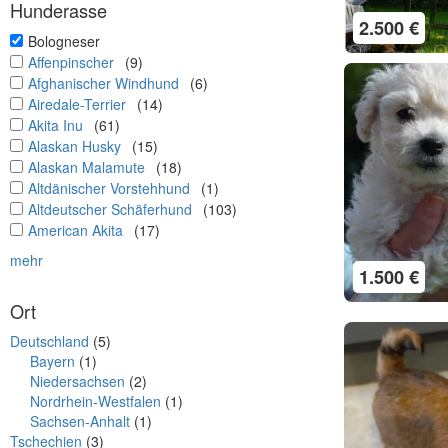
Hunderasse
2.500 €
undefined
Bologneser
undefined
Affenpinscher
(9)
undefined
Afghanischer Windhund
(6)
undefined
Airedale-Terrier
(14)
undefined
Akita Inu
(61)
undefined
Alaskan Husky
(15)
undefined
Alaskan Malamute
(18)
undefined
Altdänischer Vorstehhund
(1)
undefined
Altdeutscher Schäferhund
(103)
undefined
American Akita
(17)
mehr
1.500 €
Ort
Deutschland
(5)
Bayern
(1)
Niedersachsen
(2)
Nordrhein-Westfalen
(1)
Sachsen-Anhalt
(1)
Tschechien
(3)