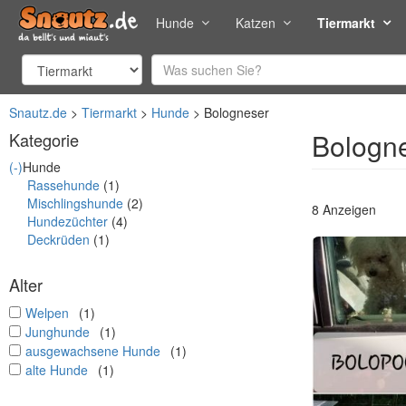
Hunde
Katzen
Tiermarkt
Snautz.de
Tiermarkt
Hunde
Bologneser
Bologne
Kategorie
(-)
Hunde
Rassehunde
(1)
Mischlingshunde
(2)
8 Anzeigen
Hundezüchter
(4)
Deckrüden
(1)
Alter
undefined
Welpen
(1)
undefined
Junghunde
(1)
undefined
ausgewachsene Hunde
(1)
undefined
alte Hunde
(1)