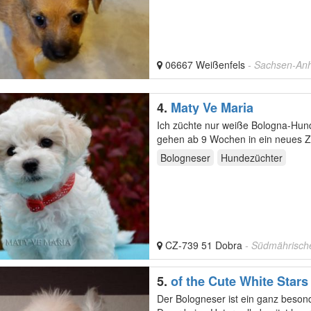
06667 Weißenfels
- Sachsen-Anh
4.
Maty Ve Maria
Ich züchte nur weiße Bologna-Hund
gehen ab 9 Wochen in ein neues Z
Bologneser
Hundezüchter
CZ-739 51 Dobra
- Südmährisch
5.
of the Cute White Stars
Der Bologneser ist ein ganz besonde