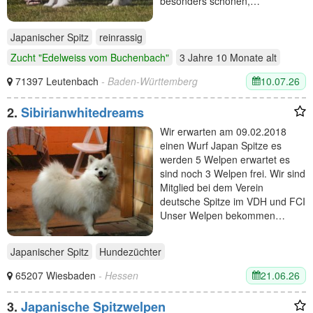
besonders schönen,…
Japanischer Spitz
reinrassig
Zucht "Edelweiss vom Buchenbach"
3 Jahre 10 Monate
alt
10.07.26
71397 Leutenbach
- Baden-Württemberg
2.
Sibirianwhitedreams
Wir erwarten am 09.02.2018
einen Wurf Japan Spitze es
werden 5 Welpen erwartet es
sind noch 3 Welpen frei. Wir sind
Mitglied bei dem Verein
deutsche Spitze im VDH und FCI
Unser Welpen bekommen…
Japanischer Spitz
Hundezüchter
21.06.26
65207 Wiesbaden
- Hessen
3.
Japanische Spitzwelpen