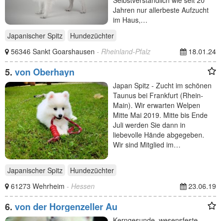
Selbstverständlich wie seit 20
Jahren nur allerbeste Aufzucht
im Haus,…
Japanischer Spitz
Hundezüchter
56346 Sankt Goarshausen
- Rheinland-Pfalz
18.01.24
5.
von Oberhayn
Japan Spitz - Zucht im schönen
Taunus bei Frankfurt (Rhein-
Main). Wir erwarten Welpen
Mitte Mai 2019. Mitte bis Ende
Juli werden Sie dann in
liebevolle Hände abgegeben.
Wir sind Mitglied im…
Japanischer Spitz
Hundezüchter
61273 Wehrheim
- Hessen
23.06.19
6.
von der Horgenzeller Au
Kerngesunde, wesensfeste,