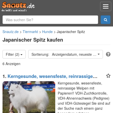
Snautz.de
Tiermarkt
Hunde
Japanischer Spitz
Japanischer Spitz kaufen
Filter (2)
Anzeigendatum, neueste oben
6 Anzeigen
1.
Kerngesunde, wesensfeste, reinrassige
Welpen mit
Kerngesunde, wesensfeste,
reinrassige Welpen mit
Papieren!! VDH-Zuchtkontrolle,
VDH-Ahnennachweis (Pedigree)
und VDH-Gütesiegel Sie sind auf
der Suche nach einem ganz