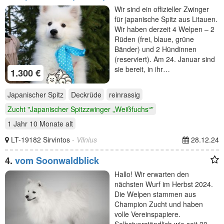
Wir sind ein offizieller Zwinger
für japanische Spitz aus Litauen.
Wir haben derzeit 4 Welpen – 2
Rüden (frei, blaue, grüne
Bänder) und 2 Hündinnen
(reserviert). Am 24. Januar sind
sie bereit, in ihr…
1.300 €
Japanischer Spitz
Deckrüde
reinrassig
Zucht "Japanischer Spitzzwinger „Weißfuchs“"
1 Jahr 10 Monate
alt
LT-19182 Sirvintos
- Vilnius
28.12.24
4.
vom Soonwaldblick
Hallo! Wir erwarten den
nächsten Wurf im Herbst 2024.
Die Welpen stammen aus
Champion Zucht und haben
volle Vereinspapiere.