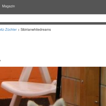
Magazin
itz-Züchter
Sibirianwhitedreams
7