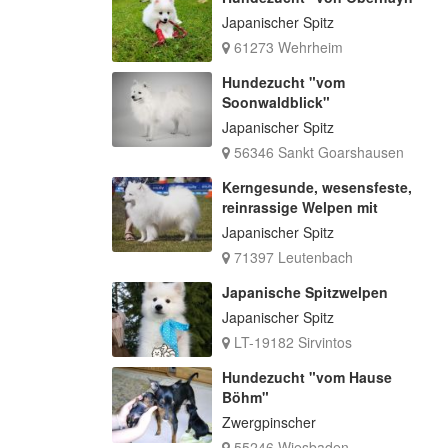
Japanischer Spitz
61273 Wehrheim
Hundezucht "vom
Soonwaldblick"
Japanischer Spitz
56346 Sankt Goarshausen
Kerngesunde, wesensfeste,
reinrassige Welpen mit
Japanischer Spitz
71397 Leutenbach
Japanische Spitzwelpen
Japanischer Spitz
LT-19182 Sirvintos
Hundezucht "vom Hause
Böhm"
Zwergpinscher
55246 Wiesbaden