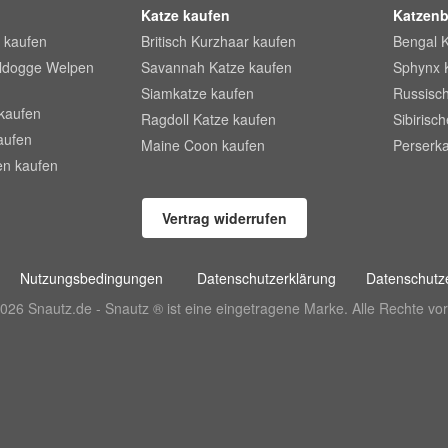
Katze kaufen
Katzenb
 kaufen
Britisch Kurzhaar kaufen
Bengal 
lldogge Welpen
Savannah Katze kaufen
Sphynx 
Siamkatze kaufen
Russisch
kaufen
Ragdoll Katze kaufen
Sibirisc
aufen
Maine Coon kaufen
Perserka
en kaufen
Vertrag widerrufen
Nutzungsbedingungen
Datenschutzerklärung
Datenschutze
026 Snautz.de - Snautz ® ist eine eingetragene Marke. Alle Rechte vor