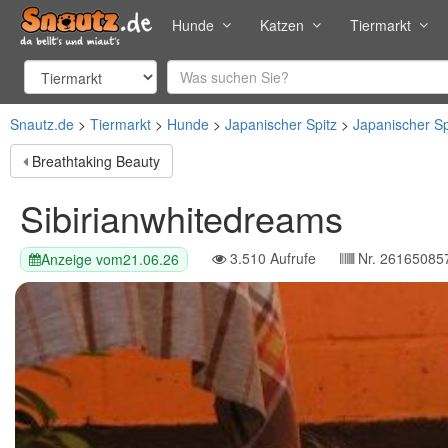
Hunde
Katzen
Tiermarkt
Snautz.de
Tiermarkt
Hunde
Japanischer Spitz
Japanischer Sp
Breathtaking Beauty
Sibirianwhitedreams
3.510
Aufrufe
Nr.
26165085
Anzeige vom
21.06.26