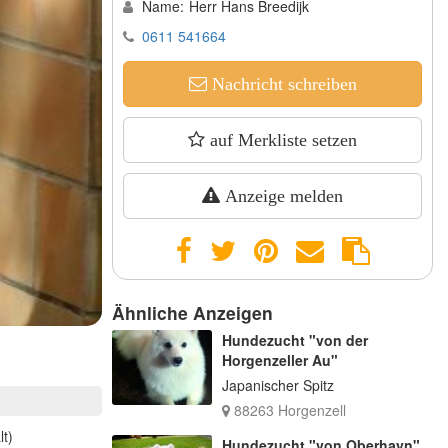
Name:
Herr Hans Breedijk
0611 541664
Nachricht schreiben
auf Merkliste setzen
Anzeige melden
Ähnliche Anzeigen
Hundezucht "von der
Horgenzeller Au"
Japanischer Spitz
88263 Horgenzell
lt)
Hundezucht "von Oberhayn"