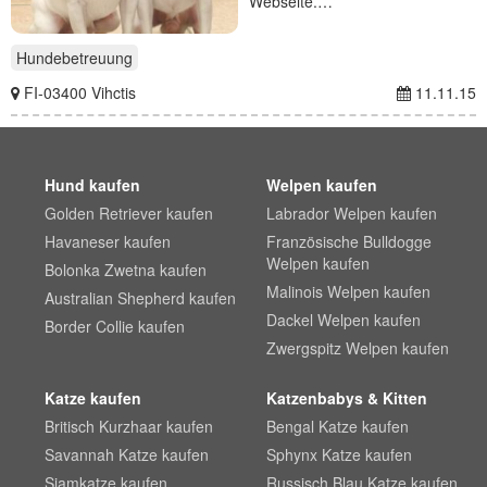
Webseite.…
Hundebetreuung
FI-03400 Vihctis
11.11.15
Hund kaufen
Welpen kaufen
Golden Retriever kaufen
Labrador Welpen kaufen
Havaneser kaufen
Französische Bulldogge
Welpen kaufen
Bolonka Zwetna kaufen
Malinois Welpen kaufen
Australian Shepherd kaufen
Dackel Welpen kaufen
Border Collie kaufen
Zwergspitz Welpen kaufen
Katze kaufen
Katzenbabys & Kitten
Britisch Kurzhaar kaufen
Bengal Katze kaufen
Savannah Katze kaufen
Sphynx Katze kaufen
Siamkatze kaufen
Russisch Blau Katze kaufen