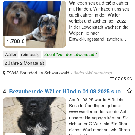
Wir leben seit ca dreißig Jahren
mit Hunden. Wir haben uns seit
ca elf Jahren in den Wäller
verliebt und züchten seit 2022.
In der Löwenstadt wachsen die
Welpen, je nach
Entwicklungsstand, zwichen…
1.700 €
Wäller
reinrassig
Zucht "von der Löwenstadt"
2 Jahre 2 Monate
alt
79848 Bonndorf im Schwarzwald
- Baden-Württemberg
07.05.26
4.
Bezaubernde Wäller Hündin 01.08.2025 sucht
noch ihre Familie
Am 01.08.25 wurde Fräulein
Rosa in Überlingen geboren.
www.waeller-bodensee.de Auf
unserer Homepage können Sie
sich unter G Wurf ein Bild über
diesen Wurf machen, wir führen