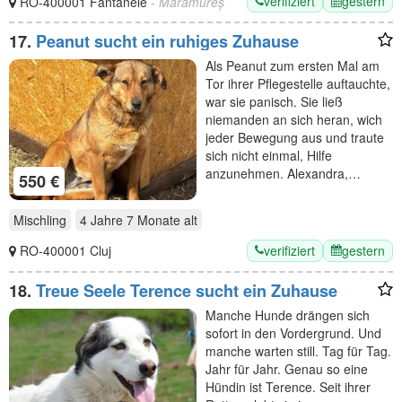
verifiziert
gestern
RO-400001 Fantanele
- Maramureș
17.
Peanut sucht ein ruhiges Zuhause
Als Peanut zum ersten Mal am
Tor ihrer Pflegestelle auftauchte,
war sie panisch. Sie ließ
niemanden an sich heran, wich
jeder Bewegung aus und traute
sich nicht einmal, Hilfe
anzunehmen. Alexandra,…
550 €
Mischling
4 Jahre 7 Monate
alt
verifiziert
gestern
RO-400001 Cluj
18.
Treue Seele Terence sucht ein Zuhause
Manche Hunde drängen sich
sofort in den Vordergrund. Und
manche warten still. Tag für Tag.
Jahr für Jahr. Genau so eine
Hündin ist Terence. Seit ihrer