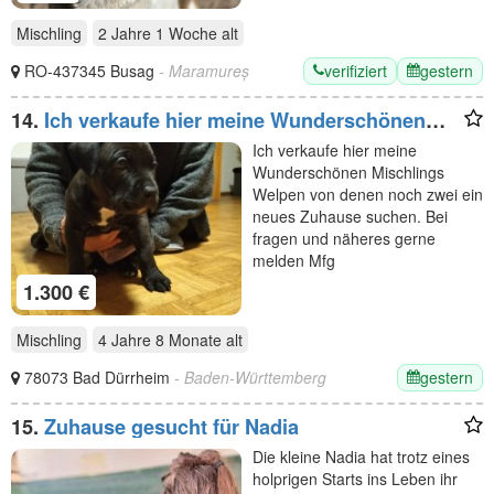
Mischling
2 Jahre 1 Woche
alt
verifiziert
gestern
RO-437345 Busag
- Maramureș
14.
Ich verkaufe hier meine Wunderschönen
Mischlings Welpen
Ich verkaufe hier meine
Wunderschönen Mischlings
Welpen von denen noch zwei ein
neues Zuhause suchen. Bei
fragen und näheres gerne
melden Mfg
1.300 €
Mischling
4 Jahre 8 Monate
alt
gestern
78073 Bad Dürrheim
- Baden-Württemberg
15.
Zuhause gesucht für Nadia
Die kleine Nadia hat trotz eines
holprigen Starts ins Leben ihr