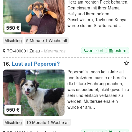
Herz am rechten Fleck behalten.
Gemeinsam mit ihrer Mama
Haily und ihren beiden
Geschwistern, Tavio und Kenya,
wurde sie am Straßenrand…
550 €
Mischling
5 Monate 1 Woche
alt
verifiziert
gestern
RO-400001 Zalau
- Maramureș
16.
Lust auf Peperoni?
Peperoni ist noch kein Jahr alt
und trotzdem musste er bereits
die bittere Erfahrung machen,
was es bedeutet, nicht gewollt zu
sein und einfach verlassen zu
werden. Mutterseelenallein
wurde er am…
550 €
Mischling
10 Monate 1 Woche
alt