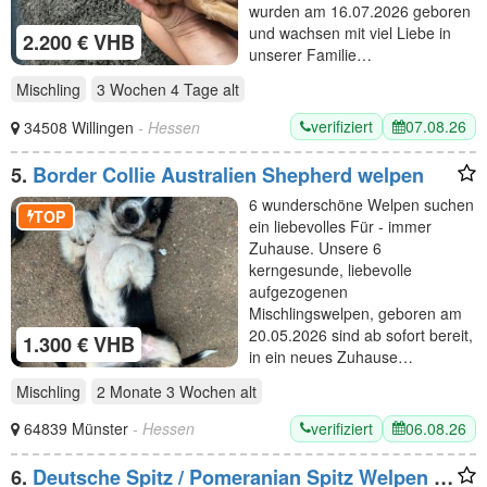
wurden am 16.07.2026 geboren
und wachsen mit viel Liebe in
2.200 € VHB
unserer Familie…
Mischling
3 Wochen 4 Tage
alt
verifiziert
07.08.26
34508 Willingen
- Hessen
5.
Border Collie Australien Shepherd welpen
6 wunderschöne Welpen suchen
TOP
ein liebevolles Für - immer
Zuhause. Unsere 6
kerngesunde, liebevolle
aufgezogenen
Mischlingswelpen, geboren am
20.05.2026 sind ab sofort bereit,
1.300 € VHB
in ein neues Zuhause…
Mischling
2 Monate 3 Wochen
alt
verifiziert
06.08.26
64839 Münster
- Hessen
6.
Deutsche Spitz / Pomeranian Spitz Welpen -