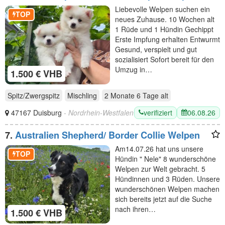
Rüge und Hündin 10 Woche alt
Liebevolle Welpen suchen ein
TOP
neues Zuhause. 10 Wochen alt
1 Rüde und 1 Hündin Gechippt
Erste Impfung erhalten Entwurmt
Gesund, verspielt und gut
sozialisiert Sofort bereit für den
Umzug in…
1.500 € VHB
Spitz/Zwergspitz
Mischling
2 Monate 6 Tage
alt
verifiziert
06.08.26
47167 Duisburg
- Nordrhein-Westfalen
7.
Australien Shepherd/ Border Collie Welpen
Am14.07.26 hat uns unsere
TOP
Hündin " Nele" 8 wunderschöne
Welpen zur Welt gebracht. 5
Hündinnen und 3 Rüden. Unsere
wunderschönen Welpen machen
sich bereits jetzt auf die Suche
nach ihren…
1.500 € VHB