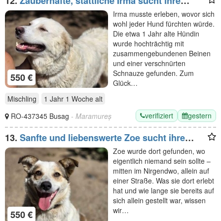
12.
Zauberhafte, stattliche Irma sucht ihre
Menschen
Irma musste erleben, wovor sich
wohl jeder Hund fürchten würde.
Die etwa 1 Jahr alte Hündin
wurde hochträchtig mit
zusammengebundenen Beinen
und einer verschnürten
Schnauze gefunden. Zum
550 €
Glück…
Mischling
1 Jahr 1 Woche
alt
verifiziert
gestern
RO-437345 Busag
- Maramureș
13.
Sanfte und liebenswerte Zoe sucht ihre
Menschen
Zoe wurde dort gefunden, wo
eigentlich niemand sein sollte –
mitten im Nirgendwo, allein auf
einer Straße. Was sie dort erlebt
hat und wie lange sie bereits auf
sich allein gestellt war, wissen
wir…
550 €