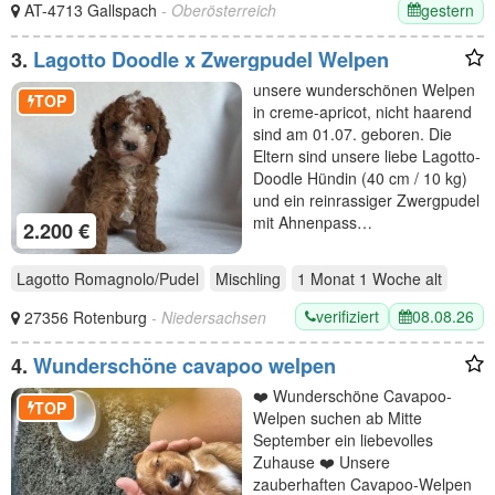
gestern
AT-4713 Gallspach
- Oberösterreich
3.
Lagotto Doodle x Zwergpudel Welpen
unsere wunderschönen Welpen
TOP
in creme-apricot, nicht haarend
sind am 01.07. geboren. Die
Eltern sind unsere liebe Lagotto-
Doodle Hündin (40 cm / 10 kg)
und ein reinrassiger Zwergpudel
mit Ahnenpass…
2.200 €
Lagotto Romagnolo/Pudel
Mischling
1 Monat 1 Woche
alt
verifiziert
08.08.26
27356 Rotenburg
- Niedersachsen
4.
Wunderschöne cavapoo welpen
❤️ Wunderschöne Cavapoo-
TOP
Welpen suchen ab Mitte
September ein liebevolles
Zuhause ❤️ Unsere
zauberhaften Cavapoo-Welpen