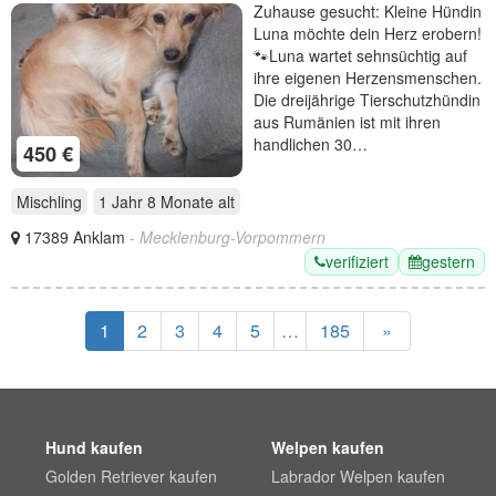
erobern
Zuhause gesucht: Kleine Hündin
Luna möchte dein Herz erobern!
🐾 ​Luna wartet sehnsüchtig auf
ihre eigenen Herzensmenschen.
Die dreijährige Tierschutzhündin
aus Rumänien ist mit ihren
handlichen 30…
450 €
Mischling
1 Jahr 8 Monate
alt
17389 Anklam
- Mecklenburg-Vorpommern
verifiziert
gestern
1
2
3
4
5
…
185
»
Hund kaufen
Welpen kaufen
Golden Retriever kaufen
Labrador Welpen kaufen