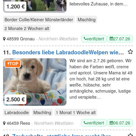
liebevolles Zuhause, in dem…
1.200 €
Border Collie/Kleiner Münsterländer
Mischling
2 Monate 2 Wochen
alt
verifiziert
27.07.26
48599 Gronau
- Nordrhein-Westfalen
11.
Besonders liebe LabradoodleWelpen wie
Goldendoodle F1 Medium - erfahrene liebevolle
Wir sind am 2.7.26 geboren. Wir
Familienaufzucht
TOP
haben die Farben weiß, creme
und apricot. Unsere Mama ist 49
cm hoch, hat 28 kg und ist eine
weiße, hübsche, sehr
anhängliche, schmusige, lustige
und verspielte…
2.500 €
Labradoodle
Mischling
1 Monat 1 Woche
alt
verifiziert
06.07.26
46459 Rees
- Nordrhein-Westfalen