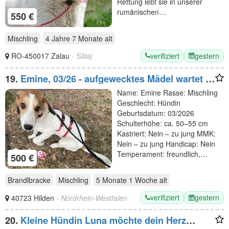
Rettung lebt sie in unserer
rumänischen…
550 €
Mischling
4 Jahre 7 Monate
alt
verifiziert
gestern
RO-450017 Zalau
- Sălaj
19.
Emine, 03/26 - aufgewecktes Mädel wartet in
40723 Hilden
Name: Emine Rasse: Mischling
Geschlecht: Hündin
Geburtsdatum: 03/2026
Schulterhöhe: ca. 50–55 cm
Kastriert: Nein – zu jung MMK:
Nein – zu jung Handicap: Nein
Temperament: freundlich,…
500 €
Brandlbracke
Mischling
5 Monate 1 Woche
alt
verifiziert
gestern
40723 Hilden
- Nordrhein-Westfalen
20.
Kleine Hündin Luna möchte dein Herz