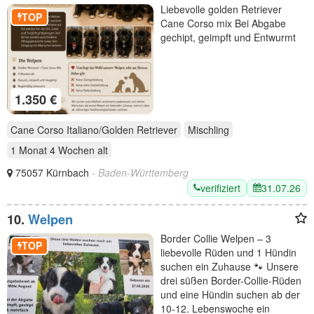
Liebevolle golden Retriever
TOP
Cane Corso mix Bei Abgabe
gechipt, geimpft und Entwurmt
1.350 €
Cane Corso Italiano/Golden Retriever
Mischling
1 Monat 4 Wochen
alt
75057 Kürnbach
- Baden-Württemberg
verifiziert
31.07.26
10.
Welpen
Border Collie Welpen – 3
TOP
liebevolle Rüden und 1 Hündin
suchen ein Zuhause 🐾 Unsere
drei süßen Border-Collie-Rüden
und eine Hündin suchen ab der
10-12. Lebenswoche ein