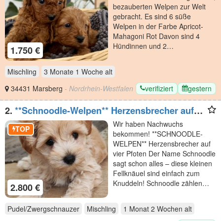
bezauberten Welpen zur Welt
gebracht. Es sind 6 süße
Welpen in der Farbe Apricot-
Mahagoni Rot Davon sind 4
Hündinnen und 2…
1.750 €
Mischling
3 Monate 1 Woche
alt
verifiziert
gestern
34431 Marsberg
- Nordrhein-Westfalen
2.
**Schnoodle-Welpen** Herzensbrecher auf
vier Pfoten
Wir haben Nachwuchs
TOP
bekommen! **SCHNOODLE-
WELPEN** Herzensbrecher auf
vier Pfoten Der Name Schnoodle
sagt schon alles – diese kleinen
Fellknäuel sind einfach zum
Knuddeln! Schnoodle zählen…
2.800 €
Pudel/Zwergschnauzer
Mischling
1 Monat 2 Wochen
alt