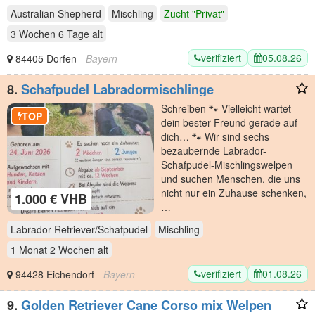
Australian Shepherd
Mischling
Zucht "Privat"
3 Wochen 6 Tage
alt
verifiziert
05.08.26
84405 Dorfen
- Bayern
8.
Schafpudel Labradormischlinge
Schreiben 🐾 Vielleicht wartet
TOP
dein bester Freund gerade auf
dich… 🐾 Wir sind sechs
bezaubernde Labrador-
Schafpudel-Mischlingswelpen
und suchen Menschen, die uns
nicht nur ein Zuhause schenken,
1.000 € VHB
…
Labrador Retriever/Schafpudel
Mischling
1 Monat 2 Wochen
alt
verifiziert
01.08.26
94428 Eichendorf
- Bayern
9.
Golden Retriever Cane Corso mix Welpen