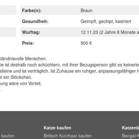
Farbe(n):
Braun
Gesundheit:
Geimpft, gechipt, kastriert
Wurftag:
12.11.23
(2 Jahre 8 Monate a
Preis:
500 €
rständnisvolle Menschen.
ist deshalb noch schüchtern, mit ihrer Bezugsperson gibt es keinerle
alleine und ist verträglich. Ist Zuhause ein ruhiger, anpassungsfähige
st ein Stöckchen.
bung wäre von Vorteil.
.
Katze kaufen
Katzenb
 kaufen
Britisch Kurzhaar kaufen
Bengal 