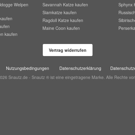
lldogge Welpen
Savannah Katze kaufen
Sphynx 
Siamkatze kaufen
Russisch
kaufen
Ragdoll Katze kaufen
Sibirisc
aufen
Maine Coon kaufen
Perserka
en kaufen
Vertrag widerrufen
Nutzungsbedingungen
Datenschutzerklärung
Datenschutze
026 Snautz.de - Snautz ® ist eine eingetragene Marke. Alle Rechte vor