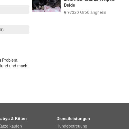
Beide
97320 Großlangheim
lt)
i Problem,
r Hund und macht
abys & Kitten
Dienstleistungen
Katze kaufen
Hundebetreuung