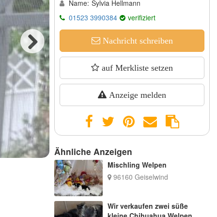
Name:
Sylvia Hellmann
01523 3990384
verifiziert
Nachricht schreiben
Next
auf Merkliste setzen
Anzeige melden
Ähnliche Anzeigen
Mischling Welpen
96160 Geiselwind
Wir verkaufen zwei süße
kleine Chihuahua Welpen.