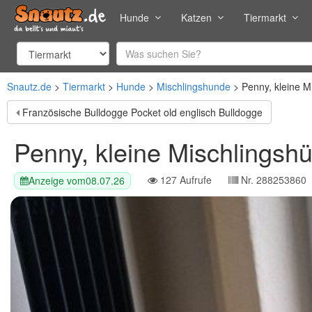
Hunde
Katzen
Tiermarkt
Snautz.de
Tiermarkt
Hunde
Mischlingshunde
Penny, kleine M
Französische Bulldogge Pocket old englisch Bulldogge
Penny, kleine Mischlingshü
127
Aufrufe
Nr.
288253860
Anzeige vom
08.07.26