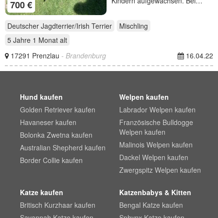
Kindern aufgewachsen. Bei…
700 €
Deutscher Jagdterrier/Irish Terrier
Mischling
5 Jahre 1 Monat
alt
17291 Prenzlau
- Brandenburg
16.04.22
Hund kaufen
Welpen kaufen
Golden Retriever kaufen
Labrador Welpen kaufen
Havaneser kaufen
Französische Bulldogge
Welpen kaufen
Bolonka Zwetna kaufen
Malinois Welpen kaufen
Australian Shepherd kaufen
Dackel Welpen kaufen
Border Collie kaufen
Zwergspitz Welpen kaufen
Katze kaufen
Katzenbabys & Kitten
Britisch Kurzhaar kaufen
Bengal Katze kaufen
Savannah Katze kaufen
Sphynx Katze kaufen