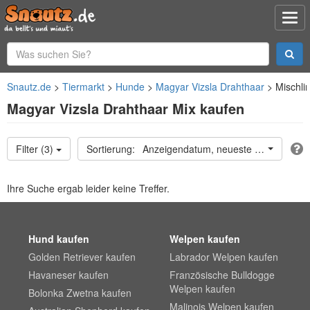
Snautz.de
Tiermarkt
Hunde
Magyar Vizsla Drahthaar
Mischli
Magyar Vizsla Drahthaar Mix kaufen
Filter (3)
Anzeigendatum, neueste oben
Ihre Suche ergab leider keine Treffer.
Hund kaufen
Welpen kaufen
Golden Retriever kaufen
Labrador Welpen kaufen
Havaneser kaufen
Französische Bulldogge
Welpen kaufen
Bolonka Zwetna kaufen
Malinois Welpen kaufen