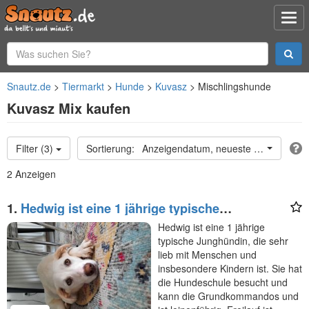
Snautz.de
Tiermarkt
Hunde
Kuvasz
Mischlingshunde
Kuvasz Mix kaufen
Filter (3)
Anzeigendatum, neueste oben
2 Anzeigen
1.
Hedwig ist eine 1 jährige typische
Junghündin, die sehr
Hedwig ist eine 1 jährige
typische Junghündin, die sehr
lieb mit Menschen und
insbesondere Kindern ist. Sie hat
die Hundeschule besucht und
kann die Grundkommandos und