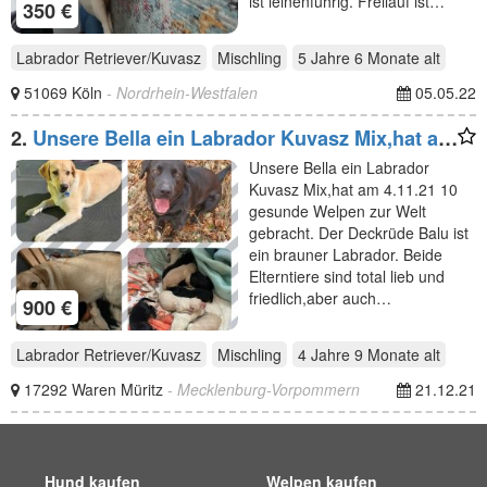
ist leinenführig. Freilauf ist…
350 €
Labrador Retriever/Kuvasz
Mischling
5 Jahre 6 Monate
alt
51069 Köln
- Nordrhein-Westfalen
05.05.22
2.
Unsere Bella ein Labrador Kuvasz Mix,hat am
4.11.21 10
Unsere Bella ein Labrador
Kuvasz Mix,hat am 4.11.21 10
gesunde Welpen zur Welt
gebracht. Der Deckrüde Balu ist
ein brauner Labrador. Beide
Elterntiere sind total lieb und
friedlich,aber auch…
900 €
Labrador Retriever/Kuvasz
Mischling
4 Jahre 9 Monate
alt
17292 Waren Müritz
- Mecklenburg-Vorpommern
21.12.21
Hund kaufen
Welpen kaufen