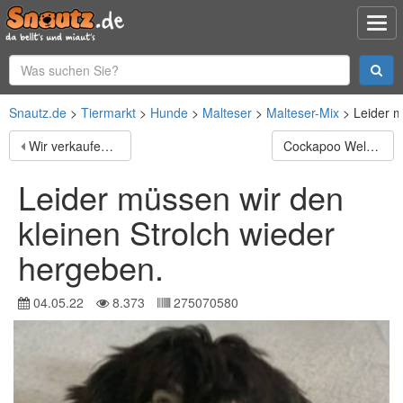
Snautz.de
Tiermarkt
Hunde
Malteser
Malteser-Mix
Leider m
Wir verkaufen schweren Herzens unseren Dobermann Rüden
Cockapoo Welpe 7 Welpen mit den Farbschlaegen 3 mal
Leider müssen wir den
kleinen Strolch wieder
hergeben.
04.05.22
8.373
275070580