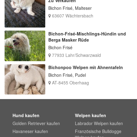
Zu Verkaufen
Bichon Frisé, Malteser
63607 Wächtersbach
Bichon-Frisé-Mischlings-Hündin und
Berga Masker Rüde
Bichon Frisé
77933 Lahr/Schwarzwald
Bichonpoo Welpen mit Ahnentafeln
Bichon Frisé, Pudel
AT-8455 Oberhaag
Hund kaufen
Welpen kaufen
Golden Retriever kaufen
Labrador Welpen kaufen
Havaneser kaufen
Französische Bulldogge