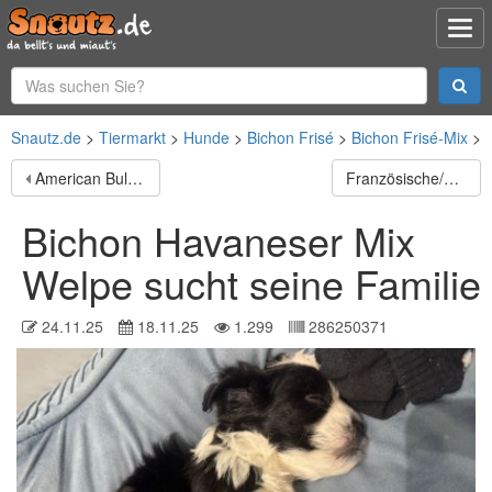
Snautz.de
Tiermarkt
Hunde
Bichon Frisé
Bichon Frisé-Mix
American Bully Pocket Welpen
Französische/Old englische Bulldogge
Bichon Havaneser Mix
Welpe sucht seine Familie
24.11.25
18.11.25
1.299
286250371