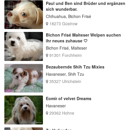
Paul und Ben sind Brüder und ergänzen
sich wunderbar.
Chihuahua, Bichon Frisé
18273 Güstrow
Bichon Frisé Malteser Welpen suchen
ihr neues zuhause 🤍
Bichon Frisé, Malteser
91301 Forchheim
Bezaubernde Shih Tzu Mixies
Havaneser, Shih Tzu
35327 Ulrichstein
Eomir of velvet Dreams
Havaneser
29362 Hohne