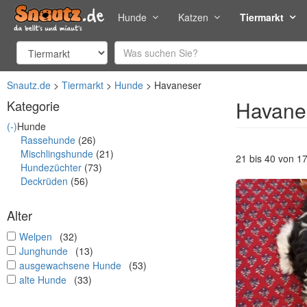
Hunde
Katzen
Tiermarkt
Snautz.de
Tiermarkt
Hunde
Havaneser
Havane
Kategorie
(-)
Hunde
Rassehunde
(26)
Mischlingshunde
(21)
21 bis 40 von 1
Hundezüchter
(73)
Deckrüden
(56)
Alter
undefined
Welpen
(32)
undefined
Junghunde
(13)
undefined
ausgewachsene Hunde
(53)
undefined
alte Hunde
(33)