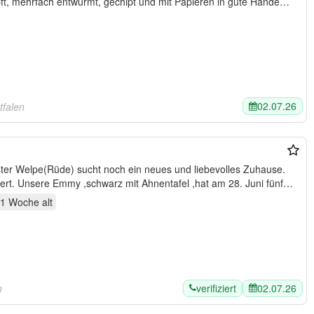
mpft, mehrfach entwurmt, gechipt und mit Papieren in gute Hände…
02.07.26
tfalen
er Welpe(Rüde) sucht noch ein neues und liebevolles Zuhause.
Seine Geschwister sind fest reserviert. Unsere Emmy ,schwarz mit Ahnentafel ,hat am 28. Juni fünf…
 1 Woche
alt
verifiziert
02.07.26
n