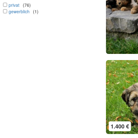
undefined
privat
(76)
undefined
gewerblich
(1)
1.400 €