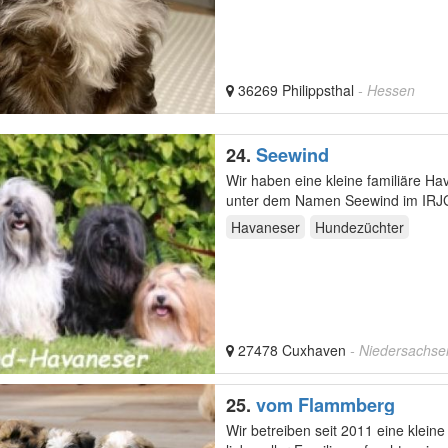
36269 Philippsthal
- Hessen
24.
Seewind
Wir haben eine kleine familiäre 
unter dem Namen Seewind im IRJGV
zu züchten…
Havaneser
Hundezüchter
27478 Cuxhaven
- Niedersachse
25.
vom Flammberg
Wir betreiben seit 2011 eine kleine verantwor