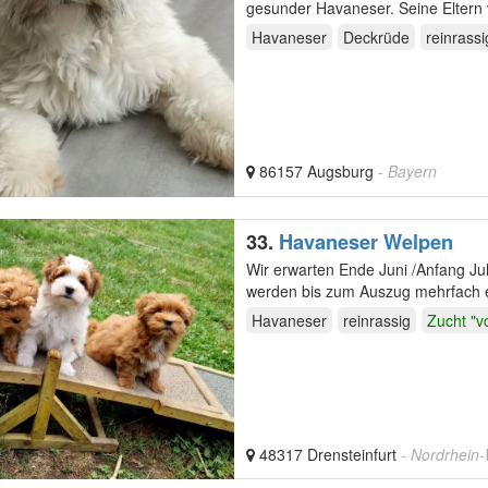
gesunder Havaneser. Seine Eltern 
Havaneser
Deckrüde
reinrassi
86157 Augsburg
- Bayern
33.
Havaneser Welpen
Wir erwarten Ende Juni /Anfang Juli 2
werden bis zu
Havaneser
reinrassig
Zucht "v
48317 Drensteinfurt
- Nordrhein-