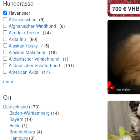
Hunderasse
700 € VHB
undefined
Havaneser
undefined
Affenpinscher
(9)
undefined
Afghanischer Windhund
(6)
undefined
Airedale-Terrier
(14)
undefined
Akita Inu
(60)
undefined
Alaskan Husky
(15)
undefined
Alaskan Malamute
(18)
undefined
Altdänischer Vorstehhund
(1)
undefined
Altdeutscher Schäferhund
(101)
undefined
American Akita
(17)
mehr
Ort
Deutschland
(170)
Baden-Württemberg
(14)
Bayern
(14)
Berlin
(1)
Brandenburg
(4)
Hamburg
(3)