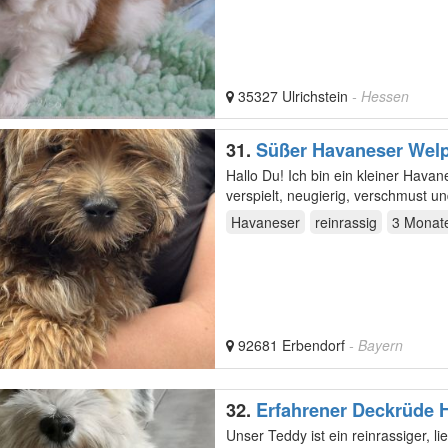
35327 Ulrichstein
- Hessen
31.
Süßer Havaneser Welpe
Hallo Du! Ich bin ein kleiner Havaneser-Welpe und auf der Suche nach meiner eigenen Familie. Ich bin
verspielt, neugierig, verschmust 
Havaneser
reinrassig
3 Monat
92681 Erbendorf
- Bayern
32.
Erfahrener Deckrüde
Unser Teddy ist ein reinrassiger, lie