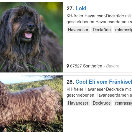
27.
Loki
KH-freier Havaneser-Deckrüde mit 
geschriebenen Havaneserdamen sein
wir…
Havaneser
Deckrüde
reinrassi
87527 Sonthofen
- Bayern
28.
Cool Eli vom Fränkis
KH-freier Havaneser-Deckrüde mit 
geschriebenen Havaneserdamen sei
wir auch…
Havaneser
Deckrüde
reinrassi