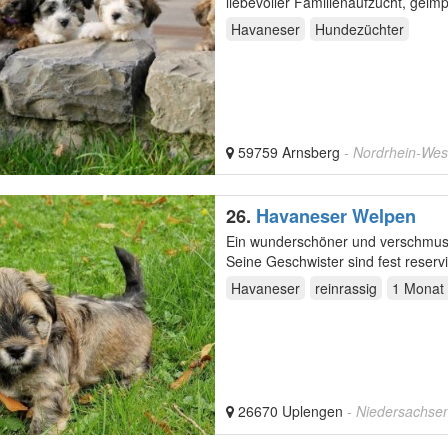
liebevoller Familienaufzucht, gei
Havaneser
Hundezüchter
59759 Arnsberg
- Nordrhein-Wes
26.
Havaneser Welpen
Ein wunderschöner und verschmust
Havaneser
reinrassig
1 Monat
26670 Uplengen
- Niedersachse