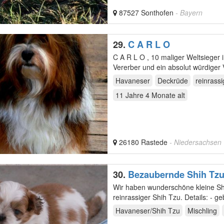
87527 Sonthofen
- Bayern
29.
C A R L O
C A R L O , 10 maliger Weltsieger in Folge, ..... darüber hinaus ein überdurchschnittlicher Top
Vererber und ein absolut würdiger
Havaneser
Deckrüde
reinrassi
11 Jahre 4 Monate
alt
26180 Rastede
- Niedersachsen
30.
Bezaubernde Shih Tzu
Wir haben wunderschöne kleine Shih Tzu Mixies, Vater 50% Shih Tz
reinrassiger Shi
Havaneser/Shih Tzu
Mischling