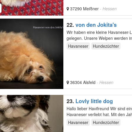
37290 Meißner
- Hessen
22.
von den Jokita's
Wir haben eine kleine Havaneser-
gelegen. Unsere Welpen werden in die Familie hineingeboren, wachsen bei uns liebevoll umsorgt im
Haus,…
Havaneser
Hundezüchter
36304 Alsfeld
- Hessen
23.
Lovly little dog
Hallo lieber Havifreund Wir sind eine 4 köpfige Familie die sich vor mehr als 10 Jahren in die
Havaneser verliebt hat. Mit den Jahren kamen Erfahrungen und Kenntnisse und das Feuer, gesunde,
…
Havaneser
Hundezüchter