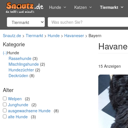
Hunde
Katzen
Tiermarkt
Snautz.de
Tiermarkt
Hunde
Havaneser
Bayern
Havanes
Kategorie
(-)
Hunde
Rassehunde
(3)
Mischlingshunde
(2)
15 Anzeigen
Hundezüchter
(2)
Deckrüden
(8)
Alter
undefined
Welpen
(2)
undefined
Junghunde
(2)
undefined
ausgewachsene Hunde
(8)
undefined
alte Hunde
(3)