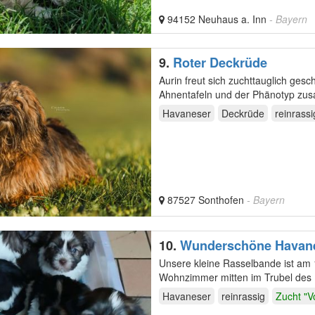
94152 Neuhaus a. Inn
- Bayern
9.
Roter Deckrüde
Aurin freut sich zuchttauglich g
Ahnentafeln und der Phänotyp zu
Weitere…
Havaneser
Deckrüde
reinrassi
87527 Sonthofen
- Bayern
10.
Wunderschöne Havan
Unsere kleine Rasselbande ist am 
Wohnzimmer mitten im Trubel des 
.Einen…
Havaneser
reinrassig
Zucht "V