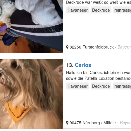
Deckrüde war weiß; so weiß wie es 
Havaneser
Deckrüde
reinrassi
82256 Fürstenfeldbruck
- Bayern
13.
Carlos
Hallo ich bin Carlos. ich bin ein 
sowie die Patella-Luxation besta
erste…
Havaneser
Deckrüde
reinrassi
90475 Nürnberg / Mittelfr
- Baye