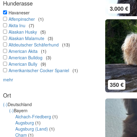
Hunderasse
3.000 €
undefined
Havaneser
undefined
Affenpinscher
(1)
undefined
Akita Inu
(7)
undefined
Alaskan Husky
(5)
undefined
Alaskan Malamute
(3)
undefined
Altdeutscher Schäferhund
(13)
undefined
American Akita
(1)
undefined
American Bulldog
(3)
undefined
American Bully
(9)
undefined
Amerikanischer Cocker Spaniel
(1)
mehr
350 €
Ort
(-)
Deutschland
(-)
Bayern
Aichach-Friedberg
(1)
Augsburg
(1)
Augsburg (Land)
(1)
Cham
(1)