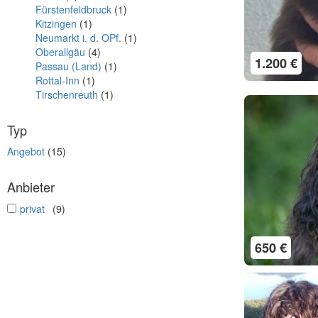
Fürstenfeldbruck
(1)
Kitzingen
(1)
Neumarkt i. d. OPf.
(1)
Oberallgäu
(4)
1.200 €
Passau (Land)
(1)
Rottal-Inn
(1)
Tirschenreuth
(1)
Typ
Angebot
(15)
Anbieter
undefined
privat
(9)
650 €