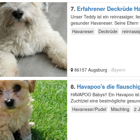
7.
Erfahrener Deckrüde 
Unser Teddy ist ein reinrassiger, lie
gesunder Havaneser. Seine Eltern 
Havaneser
Deckrüde
reinrassi
86157 Augsburg
- Bayern
8.
Havapoo's die flauschig
HAVAPOO Babys!! Ein Havapoo ist eine Hybridzucht zwischen Havaneser und Pudel , mit dem
Zuchtziel eine bestmögliche gesu
Größenmäßig…
Havaneser/Pudel
Mischling
2 