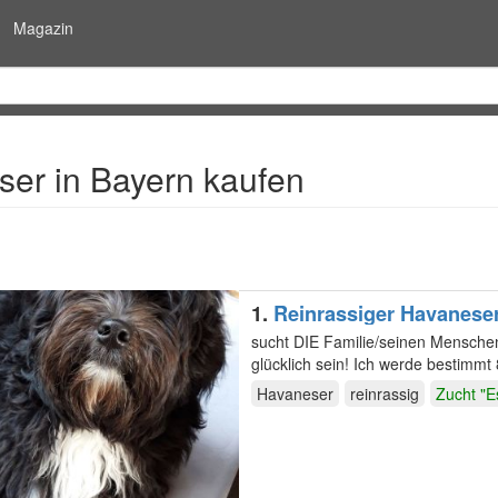
Magazin
er in Bayern kaufen
1.
Reinrassiger Havanese
sucht DIE Familie/seinen Menschen
glücklich sein! Ich werde bestimm
Anfragen…
Havaneser
reinrassig
Zucht "E