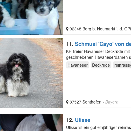
92348 Berg b. Neumarkt i. d. OP
11.
Schmusi 'Cayo' von d
KH-freier Havaneser-Deckrüde mit 
geschriebenen Havaneserdamen se
Hündin, die…
Havaneser
Deckrüde
reinrassi
87527 Sonthofen
- Bayern
12.
Ulisse
Ulisse ist ein gut einjähriger rein