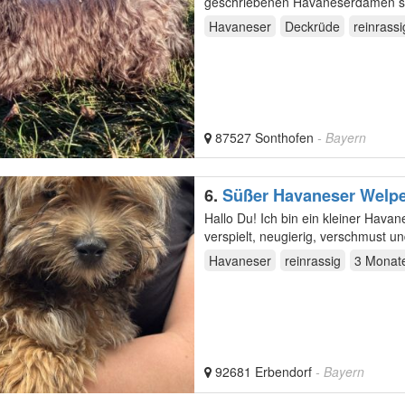
geschriebenen Havaneserdamen sei
wir auch…
Havaneser
Deckrüde
reinrassi
87527 Sonthofen
- Bayern
6.
Süßer Havaneser Welpe 
Hallo Du! Ich bin ein kleiner Havaneser-Welpe und auf der Suche nach meiner eigenen Familie. Ich bin
verspielt, neugierig, verschmust 
Havaneser
reinrassig
3 Monat
92681 Erbendorf
- Bayern