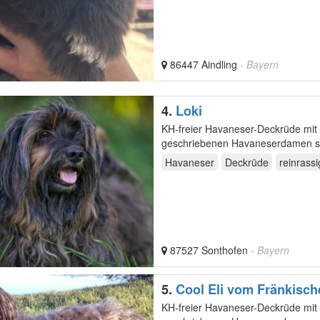
86447 Aindling
- Bayern
4.
Loki
KH-freier Havaneser-Deckrüde mit 
geschriebenen Havaneserdamen sein
wir…
Havaneser
Deckrüde
reinrassi
87527 Sonthofen
- Bayern
5.
Cool Eli vom Fränkisc
KH-freier Havaneser-Deckrüde mit 