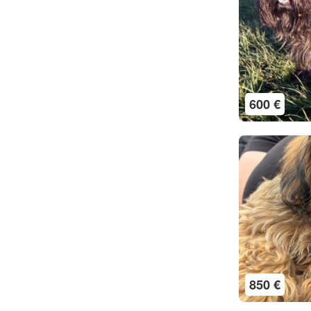
600 €
850 €