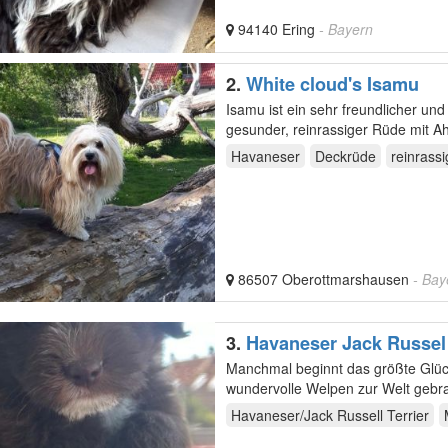
94140 Ering
- Bayern
2.
White cloud's Isamu
Isamu ist ein sehr freundlicher und 
gesu
Havaneser
Deckrüde
reinrassi
86507 Oberottmarshausen
- Bay
3.
Havaneser Jack Russel
Manchmal beginnt das größte Glück auf vier kleinen Pfote
wundervolle Welpen zur Welt gebra
Havaneser/Jack Russell Terrier