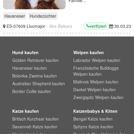
Familie…
Havaneser
Hundezüchter
verifiziert
ES-07609 Llucmajor
- Illes Balears
30.03.23
Hund kaufen
Welpen kaufen
Golden Retriever kaufen
Labrador Welpen kaufen
Havaneser kaufen
Französische Bulldogge
Welpen kaufen
Bolonka Zwetna kaufen
Malinois Welpen kaufen
Australian Shepherd kaufen
Dackel Welpen kaufen
Border Collie kaufen
Zwergspitz Welpen kaufen
Katze kaufen
Katzenbabys & Kitten
Britisch Kurzhaar kaufen
Bengal Katze kaufen
Savannah Katze kaufen
Sphynx Katze kaufen