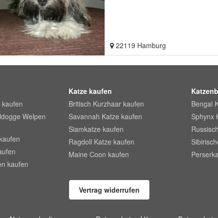
22119 Hamburg
Katze kaufen
Katzenb
 kaufen
Britisch Kurzhaar kaufen
Bengal 
lldogge Welpen
Savannah Katze kaufen
Sphynx 
Siamkatze kaufen
Russisch
kaufen
Ragdoll Katze kaufen
Sibirisc
aufen
Maine Coon kaufen
Perserka
en kaufen
Vertrag widerrufen