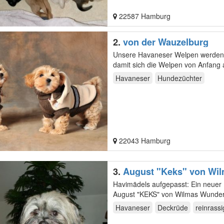
22587 Hamburg
2.
von der Wauzelburg
Unsere Havaneser Welpen werden viel gekuschelt, liebevoll soziali
damit sich die Welpen von Anfang an 
die…
Havaneser
Hundezüchter
22043 Hamburg
3.
August "Keks" von Wi
Havimädels aufgepasst: Ein neuer Deckrüde ist seit kurzem auf Brautschau. "Mein klangvoller Name :
Havaneser
Deckrüde
reinrassi