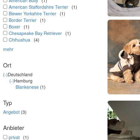
undefined
American Bully
(1)
undefined
American Staffordshire Terrier
(1)
undefined
Biewer Yorkshire Terrier
(1)
undefined
Border Terrier
(1)
undefined
Boxer
(1)
undefined
Chesapeake Bay Retriever
(1)
undefined
Chihuahua
(4)
mehr
Ort
(-)
Deutschland
(-)
Hamburg
Blankenese
(1)
Typ
Angebot
(3)
Anbieter
undefined
privat
(1)