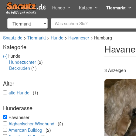
Hunde
Katzen
Tiermarkt
Snautz.de
Tiermarkt
Hunde
Havaneser
Hamburg
Havane
Kategorie
(-)
Hunde
Hundezüchter
(2)
Deckrüden
(1)
3 Anzeigen
Alter
undefined
alte Hunde
(1)
Hunderasse
undefined
Havaneser
undefined
Afghanischer Windhund
(2)
undefined
American Bulldog
(2)