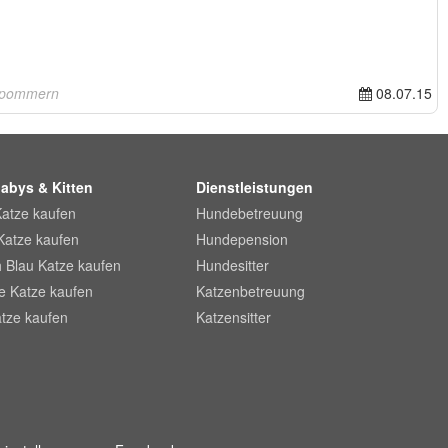
rpommern
08.07.15
abys & Kitten
Dienstleistungen
Katze kaufen
Hundebetreuung
Katze kaufen
Hundepension
 Blau Katze kaufen
Hundesitter
he Katze kaufen
Katzenbetreuung
tze kaufen
Katzensitter