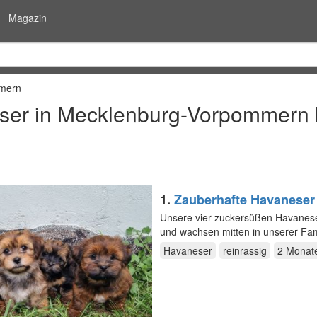
Magazin
mern
ser in Mecklenburg-Vorpommern 
1.
Zauberhafte Havaneser
Unsere vier zuckersüßen Havanes
und wachsen mitten in unserer Fa
liebevoll von ihrer…
Havaneser
reinrassig
2 Monat