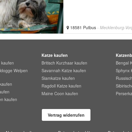
18581 Putbus
- Mecklenburg-Vo
Katze kaufen
Katzenb
 kaufen
Britisch Kurzhaar kaufen
Bengal 
lldogge Welpen
Savannah Katze kaufen
Sphynx 
Siamkatze kaufen
Russisch
kaufen
Ragdoll Katze kaufen
Sibirisc
aufen
Maine Coon kaufen
Perserka
en kaufen
Vertrag widerrufen