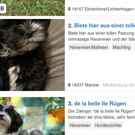
HB
18107 Elmenhorst/Lichtenhagen
2.
Biete hier aus einer to
Biete hier aus einer tollen Paarun
reinrassige Havaneser und der Vate
Abgabe,…
Havaneser/Malteser
Mischling
18337 Marlow
- Mecklenburg-V
3.
de la belle Ile Rügen
Der Zwinger "de la belle Ile Rügen" ist eine 
Havaneser
Hundezüchter