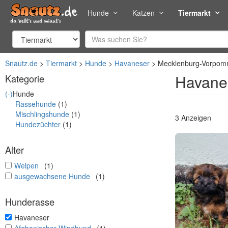
Hunde
Katzen
Tiermarkt
Snautz.de
Tiermarkt
Hunde
Havaneser
Mecklenburg-Vorpom
Havane
Kategorie
(-)
Hunde
Rassehunde
(1)
Mischlingshunde
(1)
3 Anzeigen
Hundezüchter
(1)
Alter
undefined
Welpen
(1)
undefined
ausgewachsene Hunde
(1)
Hunderasse
undefined
Havaneser
undefined