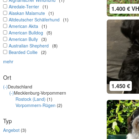
Afghanischer Windhund
(1)
undefined
Airedale-Terrier
(1)
1.400 € V
undefined
Alaskan Malamute
(1)
undefined
Altdeutscher Schäferhund
(1)
undefined
American Akita
(1)
undefined
American Bulldog
(5)
undefined
American Bully
(3)
undefined
Australian Shepherd
(8)
undefined
Bearded Collie
(2)
mehr
Ort
1.450 €
(-)
Deutschland
(-)
Mecklenburg-Vorpommern
Rostock (Land)
(1)
Vorpommern-Rügen
(2)
Typ
Angebot
(3)