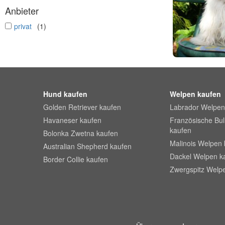
Anbieter
undefined
privat
(1)
Hund kaufen
Welpen kaufen
Golden Retriever kaufen
Labrador Welpen
Havaneser kaufen
Französische Bu
kaufen
Bolonka Zwetna kaufen
Malinois Welpen 
Australian Shepherd kaufen
Dackel Welpen k
Border Collie kaufen
Zwergspitz Welp