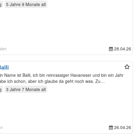
g
5 Jahre 9 Monate
alt
alen
28.04.26
alli
alt. Ein stolzes Gewicht von 7 Kg habe ich schon, aber ich glaube da geht noch was. Zu…
g
3 Jahre 7 Monate
alt
en
26.04.26