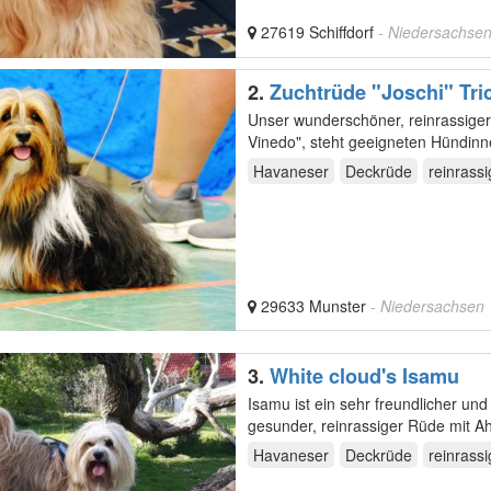
27619 Schiffdorf
- Niedersachse
2.
Zuchtrüde "Joschi" Tri
Unser wunderschöner, reinrassige
Vinedo", steht geeigneten Hündinne
Havaneser
Deckrüde
reinrassi
29633 Munster
- Niedersachsen
3.
White cloud's Isamu
Isamu ist ein sehr freundlicher und 
gesu
Havaneser
Deckrüde
reinrassi