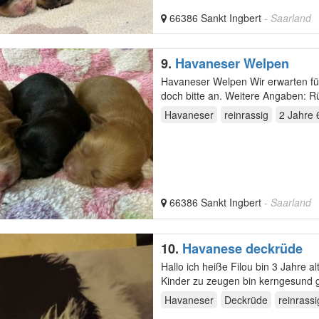
66386 Sankt Ingbert
- Saarland
9.
Havaneser Welpen
Havaneser Welpen Wir erwarten für Januar 2024 Havaneser Welpen. Bei Interesse Rufen Sie uns
doch bitte an. Weitere 
Havaneser
reinrassig
2 Jahre 
66386 Sankt Ingbert
- Saarland
10.
Havanese deckrüde
Hallo ich heiße Filou bin 3 Jahre al
Kinder zu zeugen bin kerngesund 
Wie…
Havaneser
Deckrüde
reinrassi