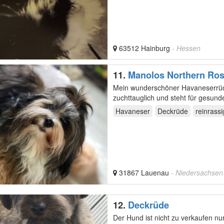
63512 Hainburg
- Hessen
11.
Manolos Northern Ros
Mein wunderschöner Havaneserrüde 
zuchttauglich und steht für gesun
zuchtrelevanten…
Havaneser
Deckrüde
reinrassi
31867 Lauenau
- Niedersachsen
12.
Deckrüde
Der Hund ist nicht zu verkaufen nu