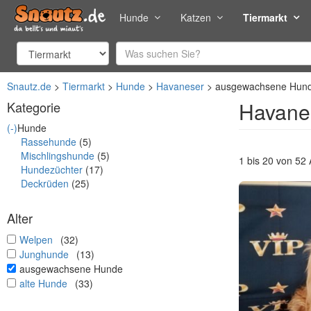
Hunde
Katzen
Tiermarkt
Snautz.de
Tiermarkt
Hunde
Havaneser
ausgewachsene Hun
Havane
Kategorie
(-)
Hunde
Rassehunde
(5)
Mischlingshunde
(5)
1 bis 20 von 52
Hundezüchter
(17)
Deckrüden
(25)
Alter
undefined
Welpen
(32)
undefined
Junghunde
(13)
undefined
ausgewachsene Hunde
undefined
alte Hunde
(33)