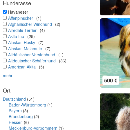
Hunderasse
undefined
Havaneser
undefined
Affenpinscher
(1)
undefined
Afghanischer Windhund
(2)
undefined
Airedale-Terrier
(4)
undefined
Akita Inu
(25)
undefined
Alaskan Husky
(7)
undefined
Alaskan Malamute
(7)
undefined
Altdänischer Vorstehhund
(1)
undefined
Altdeutscher Schäferhund
(36)
undefined
American Akita
(5)
mehr
500 €
Ort
Deutschland
(51)
Baden-Württemberg
(1)
Bayern
(8)
Brandenburg
(2)
Hessen
(6)
Mecklenburg-Vorpommern
(1)