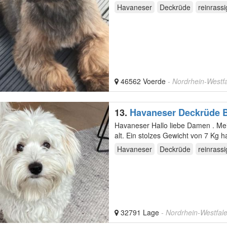
Havaneser
Deckrüde
reinrassi
46562 Voerde
- Nordrhein-Westf
13.
Havaneser Deckrüde B
Havaneser Hallo liebe Damen . Mein Name ist Balli, ich bin reinrassiger Havaneser und bin ein Jahr
Havaneser
Deckrüde
reinrassi
32791 Lage
- Nordrhein-Westfal