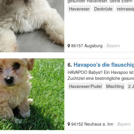
gesunder Havaneser. Seine Eltern 
Havaneser
Deckrüde
reinrassi
86157 Augsburg
- Bayern
6.
Havapoo's die flauschig
HAVAPOO Babys!! Ein Havapoo ist eine Hybridzucht zwischen Havaneser und Pudel , mit dem
Zuchtziel eine bestmögliche gesu
Größenmäßig…
Havaneser/Pudel
Mischling
2 
94152 Neuhaus a. Inn
- Bayern