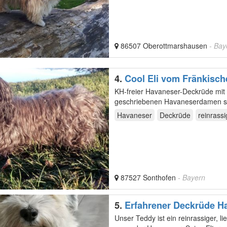
86507 Oberottmarshausen
- Bay
4.
Cool Eli vom Fränkisc
KH-freier Havaneser-Deckrüde mit 
geschriebenen Havaneserdamen sei
wir auch…
Havaneser
Deckrüde
reinrassi
87527 Sonthofen
- Bayern
5.
Erfahrener Deckrüde 
Unser Teddy ist ein reinrassiger, lie