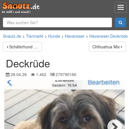
Snautz.de
Tiermarkt
Hunde
Havaneser
Havaneser-Deckrüde
Schäferhund Deckrüde
Chihuahua Mix
Deckrüde
28.04.26
1.462
279790166