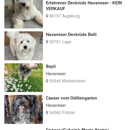
Erfahrener Deckrüde Havaneser - KEIN
VERKAUF
86157 Augsburg
Havaneser Deckrüde Balli
32791 Lage
Bayli
Havaneser
53340 Meckenheim
Caeser vom Odiliengarten
Havaneser
34560 Fritzlar
Cooper (Cubain's Magic Ycetto)