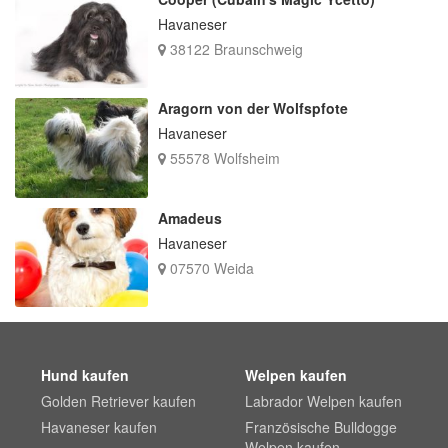
Havaneser
38122 Braunschweig
Aragorn von der Wolfspfote
Havaneser
55578 Wolfsheim
Amadeus
Havaneser
07570 Weida
Hund kaufen
Welpen kaufen
Golden Retriever kaufen
Labrador Welpen kaufen
Havaneser kaufen
Französische Bulldogge
Welpen kaufen