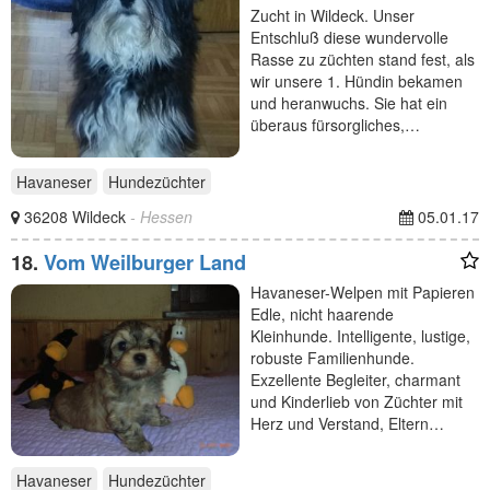
Zucht in Wildeck. Unser
Entschluß diese wundervolle
Rasse zu züchten stand fest, als
wir unsere 1. Hündin bekamen
und heranwuchs. Sie hat ein
überaus fürsorgliches,…
Havaneser
Hundezüchter
36208 Wildeck
- Hessen
05.01.17
18.
Vom Weilburger Land
Havaneser-Welpen mit Papieren
Edle, nicht haarende
Kleinhunde. Intelligente, lustige,
robuste Familienhunde.
Exzellente Begleiter, charmant
und Kinderlieb von Züchter mit
Herz und Verstand, Eltern…
Havaneser
Hundezüchter