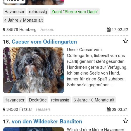
Havaneser
reinrassig
Zucht "Sterne vom Dach"
4 Jahre 7 Monate
alt
34576 Homberg
- Hessen
17.02.22
16.
Caeser vom Odiliengarten
Unser Caesar vom
Odiliengarten, liebevoll von uns
(Carli) genannt steht gesunden
Hündinnen gerne zur Verfügung.
Ich bin eine Seele von Hund,
immer für einen Spaß zuhaben.
Sehr sozial gegenüber…
Havaneser
Deckrüde
reinrassig
6 Jahre 10 Monate
alt
34560 Fritzlar
- Hessen
09.03.21
17.
von den Wildecker Banditen
Wir sind eine kleine Havaneser