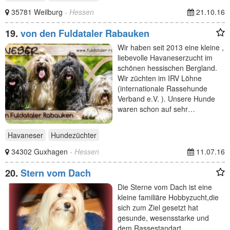
35781 Weilburg
- Hessen
21.10.16
19.
von den Fuldataler Rabauken
Wir haben seit 2013 eine kleine ,
liebevolle Havaneserzucht im
schönen hessischen Bergland.
Wir züchten im IRV Löhne
(internationale Rassehunde
Verband e.V. ). Unsere Hunde
waren schon auf sehr…
Havaneser
Hundezüchter
34302 Guxhagen
- Hessen
11.07.16
20.
Stern vom Dach
Die Sterne vom Dach ist eine
kleine familiäre Hobbyzucht,die
sich zum Ziel gesetzt hat
gesunde, wesensstarke und
dem Rassestandart