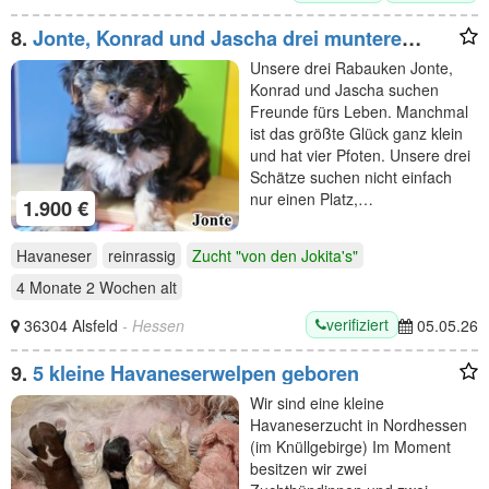
8.
Jonte, Konrad und Jascha drei muntere
Havaneser Rüden sind auf der Suche nach der
Unsere drei Rabauken Jonte,
passenden Familie
Konrad und Jascha suchen
Freunde fürs Leben. Manchmal
ist das größte Glück ganz klein
und hat vier Pfoten. Unsere drei
Schätze suchen nicht einfach
nur einen Platz,…
1.900 €
Havaneser
reinrassig
Zucht "von den Jokita's"
4 Monate 2 Wochen
alt
verifiziert
36304 Alsfeld
- Hessen
05.05.26
9.
5 kleine Havaneserwelpen geboren
Wir sind eine kleine
Havaneserzucht in Nordhessen
(im Knüllgebirge) Im Moment
besitzen wir zwei