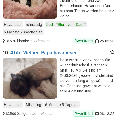
Zuchthündinnen und zwei
Rentnerinnen (Havaneser) Vor
ein paar Tagen wurden bei uns 5
kleine…
Havaneser
reinrassig
Zucht "Stern vom Dach"
5 Monate 2 Wochen
alt
verifiziert
34576 Homberg
- Hessen
25.02.26
10.
4Tito Welpen Papa havaneser
Hallo wir sind vier zucker süße
wunderhübsche iHavanesen
Shih Tzu Mix Sie sind am
24.0t.2026 geboren. Kinder sind
sie von an fang an gewöhnt und
alle Gehäuse gewöhnt wir sind
sehr Aktiv und sind…
Havaneser
Mischling
6 Monate 5 Tage
alt
verifiziert
63500 Seligenstadt
- Hessen
26.12.25