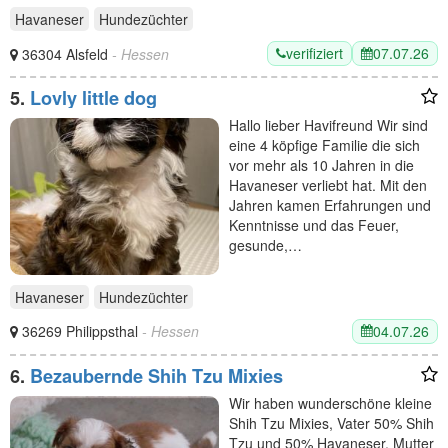
Havaneser
Hundezüchter
verifiziert
07.07.26
36304 Alsfeld
- Hessen
5.
Lovly little dog
Hallo lieber Havifreund Wir sind
eine 4 köpfige Familie die sich
vor mehr als 10 Jahren in die
Havaneser verliebt hat. Mit den
Jahren kamen Erfahrungen und
Kenntnisse und das Feuer,
gesunde,…
Havaneser
Hundezüchter
04.07.26
36269 Philippsthal
- Hessen
6.
Bezaubernde Shih Tzu Mixies
Wir haben wunderschöne kleine
Shih Tzu Mixies, Vater 50% Shih
Tzu und 50% Havaneser, Mutter