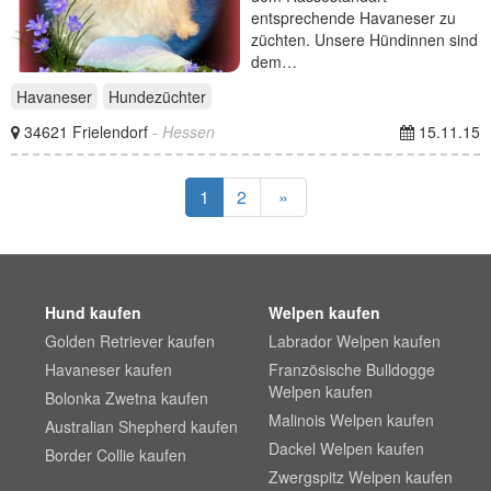
entsprechende Havaneser zu
züchten. Unsere Hündinnen sind
dem…
Havaneser
Hundezüchter
34621 Frielendorf
- Hessen
15.11.15
1
2
»
Hund kaufen
Welpen kaufen
Golden Retriever kaufen
Labrador Welpen kaufen
Havaneser kaufen
Französische Bulldogge
Welpen kaufen
Bolonka Zwetna kaufen
Malinois Welpen kaufen
Australian Shepherd kaufen
Dackel Welpen kaufen
Border Collie kaufen
Zwergspitz Welpen kaufen