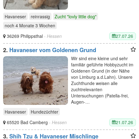
Havaneser
reinrassig
Zucht "lovly little dog"
noch
4 Monate 3 Wochen
27.07.26
36269 Philippsthal
- Hessen
2.
Havaneser vom Goldenen Grund
Wir sind eine kleine und sehr
familiär geführte Hobbyzucht im
Goldenen Grund (in der Nähe
von Limburg a.d.Lahn). Unsere
Zuchthunde weisen alle
zuchtrelevanten
Untersuchungen (Patella-frei,
Augen-…
Havaneser
Hundezüchter
21.07.26
65520 Bad Camberg
- Hessen
3.
Shih Tzu & Havaneser Mischlinge