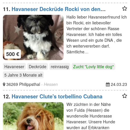
11.
Havaneser Deckrüde Rocki von den
Haseltaler Strolchen
Hallo lieber Havaneserfreund Ich
bin Rocki, ein liebevoller
Vertreter der schönen Rasse
Havaneser. Ich habe ein tolles
Wesen und ein gute DNA , die
ich weitervererben darf.
Sämtliche…
500 €
Havaneser
Deckrüde
reinrassig
Zucht "Lovly little dog"
5 Jahre 3 Monate
alt
36269 Philippsthal
- Hessen
24.03.23
12.
Havaneser Clute's torbellino Cubana
Wir züchten in der Nähe
von Fulda (Hessen) die
wundervolle Hunderasse
Havaneser. Unsere Hunde
wurden auf Erbkranken