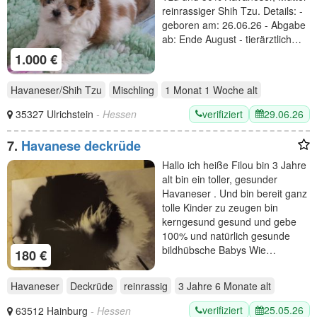
reinrassiger Shih Tzu. Details: -
geboren am: 26.06.26 - Abgabe
ab: Ende August - tierärztlich…
1.000 €
Havaneser/Shih Tzu
Mischling
1 Monat 1 Woche
alt
verifiziert
29.06.26
35327 Ulrichstein
- Hessen
7.
Havanese deckrüde
Hallo ich heiße Filou bin 3 Jahre
alt bin ein toller, gesunder
Havaneser . Und bin bereit ganz
tolle Kinder zu zeugen bin
kerngesund gesund und gebe
100% und natürlich gesunde
bildhübsche Babys Wie…
180 €
Havaneser
Deckrüde
reinrassig
3 Jahre 6 Monate
alt
verifiziert
25.05.26
63512 Hainburg
- Hessen