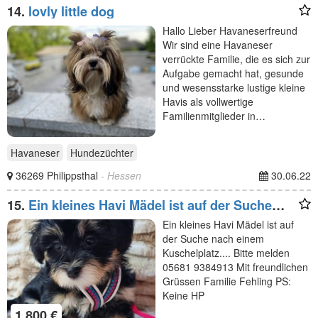
14.
lovly little dog
Hallo Lieber Havaneserfreund
Wir sind eine Havaneser
verrückte Familie, die es sich zur
Aufgabe gemacht hat, gesunde
und wesensstarke lustige kleine
Havis als vollwertige
Familienmitglieder in…
Havaneser
Hundezüchter
36269 Philippsthal
- Hessen
30.06.22
15.
Ein kleines Havi Mädel ist auf der Suche
nach einem
Ein kleines Havi Mädel ist auf
der Suche nach einem
Kuschelplatz.... Bitte melden
05681 9384913 Mit freundlichen
Grüssen Familie Fehling PS:
Keine HP
1.800 €