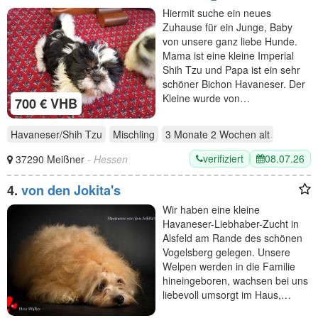
Hiermit suche ein neues
Zuhause für ein Junge, Baby
von unsere ganz liebe Hunde.
Mama ist eine kleine Imperial
Shih Tzu und Papa ist ein sehr
schöner Bichon Havaneser. Der
Kleine wurde von…
700 € VHB
Havaneser/Shih Tzu
Mischling
3 Monate 2 Wochen
alt
verifiziert
08.07.26
37290 Meißner
- Hessen
4.
von den Jokita's
Wir haben eine kleine
Havaneser-Liebhaber-Zucht in
Alsfeld am Rande des schönen
Vogelsberg gelegen. Unsere
Welpen werden in die Familie
hineingeboren, wachsen bei uns
liebevoll umsorgt im Haus,…