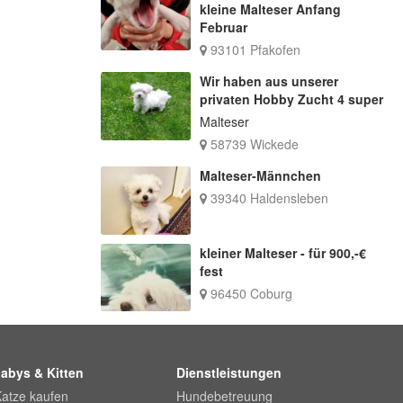
kleine Malteser Anfang
Februar
93101 Pfakofen
Wir haben aus unserer
privaten Hobby Zucht 4 super
Malteser
58739 Wickede
Malteser-Männchen
39340 Haldensleben
kleiner Malteser - für 900,-€
fest
96450 Coburg
abys & Kitten
Dienstleistungen
Katze kaufen
Hundebetreuung