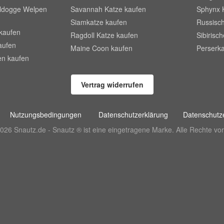
lldogge Welpen
Savannah Katze kaufen
Sphynx 
Siamkatze kaufen
Russisch
kaufen
Ragdoll Katze kaufen
Sibirisc
aufen
Maine Coon kaufen
Perserka
en kaufen
Vertrag widerrufen
Nutzungsbedingungen
Datenschutzerklärung
Datenschutze
026 Snautz.de - Snautz ® ist eine eingetragene Marke. Alle Rechte vor