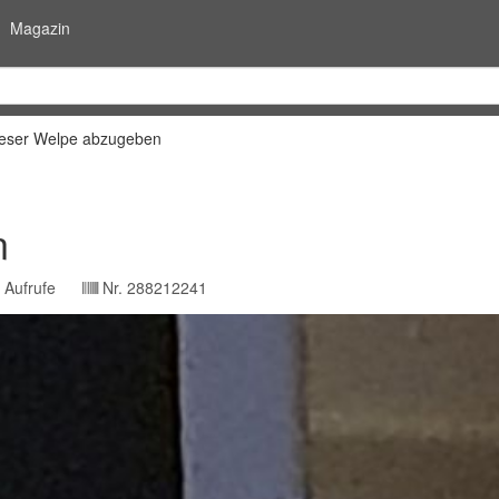
Magazin
eser Welpe abzugeben
n
Aufrufe
Nr.
288212241