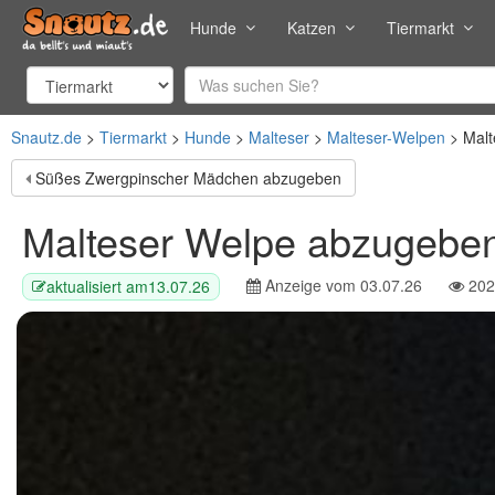
Hunde
Katzen
Tiermarkt
Snautz.de
Tiermarkt
Hunde
Malteser
Malteser-Welpen
Malt
Süßes Zwergpinscher Mädchen abzugeben
Malteser Welpe abzugebe
Anzeige vom
03.07.26
202
aktualisiert am
13.07.26