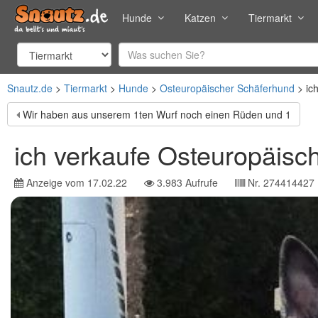
Hunde
Katzen
Tiermarkt
Snautz.de
Tiermarkt
Hunde
Osteuropäischer Schäferhund
ic
Wir haben aus unserem 1ten Wurf noch einen Rüden und 1
ich verkaufe Osteuropäis
Anzeige vom
17.02.22
3.983
Aufrufe
Nr.
274414427