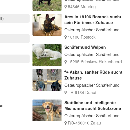
54346 Mehring
Ares in 18106 Rostock sucht
lt)
sein Für-immer-Zuhause
Osteuropäischer Schäferhund
18106 Rostock
Schäferhund Welpen
Osteuropäischer Schäferhund
15295 Brieskow-Finkenheerd
🐾 Askan, sanfter Rüde sucht
Zuhause
Osteuropäischer Schäferhund
TR-9134 Duaci
Stattliche und intelligente
sam
Michonne sucht Schutzzone
Osteuropäischer Schäferhund
RO-450016 Zalau