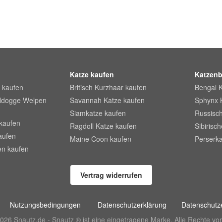
Katze kaufen
Katzenb
 kaufen
Britisch Kurzhaar kaufen
Bengal 
lldogge Welpen
Savannah Katze kaufen
Sphynx 
Siamkatze kaufen
Russisch
kaufen
Ragdoll Katze kaufen
Sibirisc
aufen
Maine Coon kaufen
Perserka
en kaufen
Vertrag widerrufen
Nutzungsbedingungen
Datenschutzerklärung
Datenschutze
026 Snautz.de - Snautz ® ist eine eingetragene Marke. Alle Rechte vor