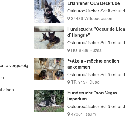
Erfahrener OES Deckrüde
Osteuropäischer Schäferhund
34439 Willebadessen
Hundezucht "Coeur de Lion
d`Hongrie"
Osteuropäischer Schäferhund
HU-6786 Ruzsa
🐾Akela - möchte endlich
mente vorgezeigt
ankommen
Osteuropäischer Schäferhund
en.
TR-9134 Duaci
t einen
Hundezucht "von Vegas
Imperium"
Osteuropäischer Schäferhund
47661 Issum