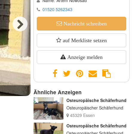
Name:
Artem Nowosad
01520 5262343
Nachricht schreiben
Next
auf Merkliste setzen
Anzeige melden
Ähnliche Anzeigen
Osteuropäische Schäferhund
Osteuropäischer Schäferhund
45329 Essen
Osteuropäische Schäferhund
Osteuropäischer Schäferhund