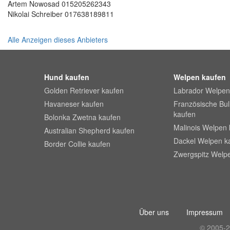
Artem Nowosad 015205262343
Nikolai Schreiber 017638189811
Alle Anzeigen dieses Anbieters
Hund kaufen
Welpen kaufen
Golden Retriever kaufen
Labrador Welpen
Havaneser kaufen
Französische Bu
kaufen
Bolonka Zwetna kaufen
Malinois Welpen 
Australian Shepherd kaufen
Dackel Welpen k
Border Collie kaufen
Zwergspitz Welp
Über uns
Impressum
© 2005-2