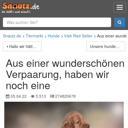
Snautz.de
Tiermarkt
Hunde
Irish Red Setter
Aus einer wunde
Hallo wir hätten 6 Französischen Bulldoggen Welpen von
Unsere hundedame hat ein wunderschönes Mädel zur Welt
Aus einer wunderschönen
Verpaarung, haben wir
noch eine
05.04.22
5.513
274820678