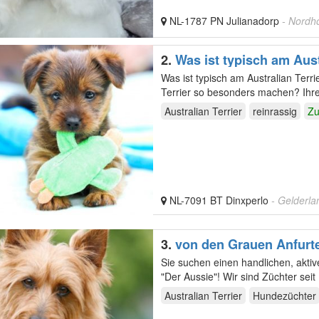
NL-1787 PN Julianadorp
- Nordh
2.
Was ist typisch am Aust
Was ist typisch am Australian Terrier: Drei besondere charakterliche Eigenschaften , die den Aus
Terrier so besonders machen? Ihr
Australian Terrier
reinrassig
Zu
NL-7091 BT Dinxperlo
- Gelderla
3.
von den Grauen Anfurt
Sie suchen einen handlichen, aktiven Familienhun
"Der Aussie"! Wir sind Zü
Australian Terrier
Hundezüchter