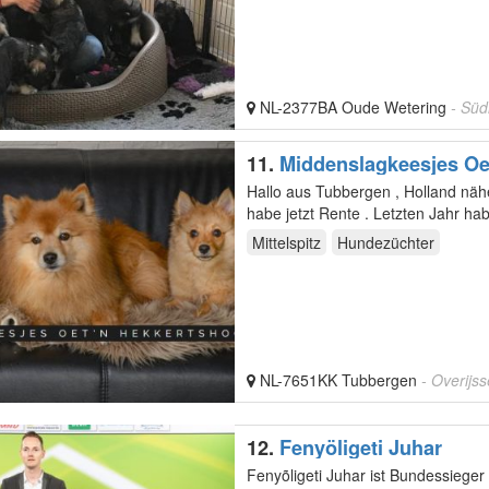
NL-2377BA Oude Wetering
- Süd
11.
Middenslagkeesjes Oe
Hallo aus Tubbergen , Holland nähe Enschede . Ich habe seit 45 Jahr
Mittelspitz
Hundezüchter
NL-7651KK Tubbergen
- Overijss
12.
Fenyöligeti Juhar
Fenyõligeti Juhar ist Bundessieger