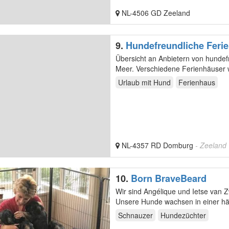
NL-4506 GD Zeeland
9.
Hundefreundliche Feri
zu 2 Hunde pro Unterkunf
Übersicht an Anbietern von hunde
Meer. Verschiedene Ferienhäuser w
einige der…
Urlaub mit Hund
Ferienhaus
NL-4357 RD Domburg
- Zeeland
10.
Born BraveBeard
Wir sind Angélique und Ietse van Z
Unsere Hunde wachsen in einer hä
es…
Schnauzer
Hundezüchter