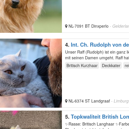
NL-7091 BT Dinxperlo
- Gelderla
4.
Int. Ch. Rudolph von d
Unser Raff (Rudolph) ist ein ganz l
mit seine
Britisch Kurzhaar
Deckkater
re
NL-6374 ST Landgraaf
- Limburg
5.
Topkwaliteit British Lo
✨Rasse: Britisch Langhaar ✨Farb