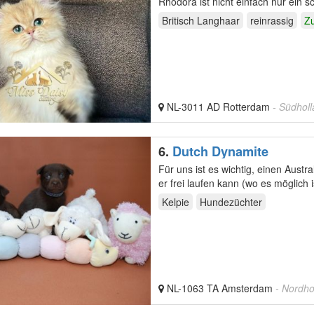
Rhodora ist nicht einfach nur ein s
Britisch Langhaar
reinrassig
Zu
NL-3011 AD Rotterdam
- Südhol
6.
Dutch Dynamite
Für uns ist es wichtig, einen Australian Kelp
er frei laufen kann (wo es möglich 
Kelpie
Hundezüchter
NL-1063 TA Amsterdam
- Nordho