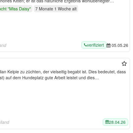
chönes Kitten; er ist das natürliche Ergebnis wohlüberlegter…
cht "Miss Daisy"
7 Monate 1 Woche
alt
verifiziert
land
05.05.26
ie zu züchten, der vielseitig begabt ist. Dies bedeutet, dass
ist) auf dem Hundeplatz gute Arbeit leistet und dies…
28.04.26
lland