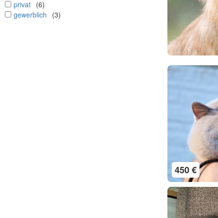
undefined
privat
(6)
undefined
gewerblich
(3)
450 €