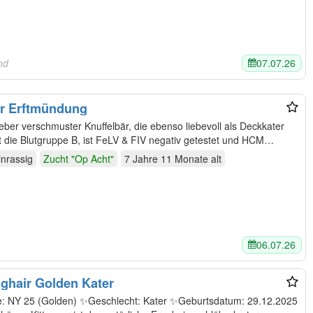
07.07.26
nd
er Erftmündung
ieber verschmuster Knuffelbär, die ebenso liebevoll als Deckkater
n Damen umgeht. Raff hat die Blutgruppe B, ist FeLV & FIV negativ getestet und HCM…
inrassig
Zucht "Op Acht"
7 Jahre 11 Monate
alt
06.07.26
nghair Golden Kater
e: NY 25 (Golden) ✨Geschlecht: Kater ✨Geburtsdatum: 29.12.2025