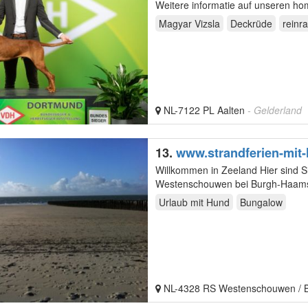
Weitere informatie auf unseren h
Magyar Vizsla
Deckrüde
reinr
NL-7122 PL Aalten
- Gelderland
13.
www.strandferien-mit
Willkommen in Zeeland Hier sind S
Westenschouwen bei Burgh-Haamst
finden Sie unseren…
Urlaub mit Hund
Bungalow
NL-4328 RS Westenschouwen /