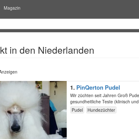
Magazin
kt in den Niederlanden
 Anzeigen
1.
PinQerton Pudel
Wir züchten seit Jahren Groß Pudel
gesundheitliche Teste (klinisch und
beim…
Pudel
Hundezüchter