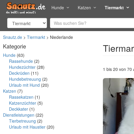
Hunde
Katzen
Tiermarkt
Snautz.de
Tiermarkt
Niederlande
Tiermar
Kategorie
Hunde
(63)
Rassehunde
(2)
Hundezüchter
(28)
1 bis 20 von 70
Deckrüden
(11)
Hundebetreuung
(2)
Urlaub mit Hund
(20)
Katzen
(7)
Rassekatzen
(1)
Katzenzüchter
(5)
Deckkater
(1)
Dienstleistungen
(22)
Tierbetreuung
(2)
Urlaub mit Haustier
(20)