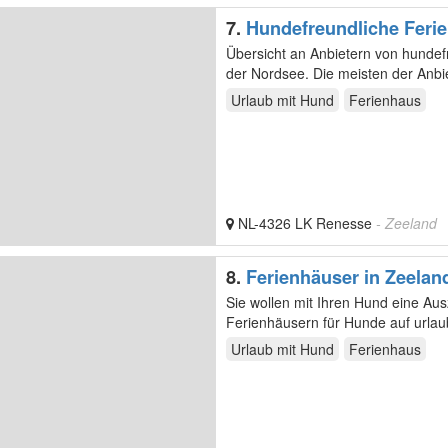
7.
Hundefreundliche Feri
pro Unterkunft oder Stellp
Übersicht an Anbietern von hundef
der Nordsee. Die meisten der Anbi
verschiedene…
Urlaub mit Hund
Ferienhaus
NL-4326 LK Renesse
- Zeeland
8.
Ferienhäuser in Zeelan
Sie wollen mit Ihren Hund eine Au
Ferienhäusern für Hunde auf urlau
Urlaub mit Hund
Ferienhaus