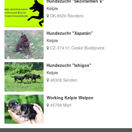
Hundezucht "Skovfarmen´s"
Kelpie
DK-8920 Randers
Hundezucht "Xapatán"
Kelpie
CZ-374 01 České Budějovice
Hundezucht "Ishigos"
Kelpie
48308 Senden
Working Kelpie Welpen
45768 Marl