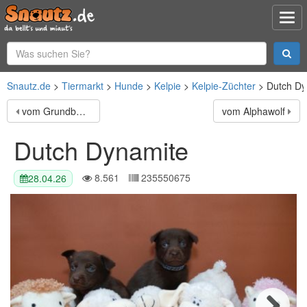
Snautz.de
Tiermarkt
Hunde
Kelpie
Kelpie-Züchter
Dutch Dy
vom Grundbergsee©
vom Alphawolf
Dutch Dynamite
8.561
235550675
28.04.26